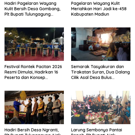
Hadiri Pagelaran Wayang
Pagelaran Wayang Kulit
Kulit Bersih Desa Gombang,
Meriahkan Hari Jadi ke-458
Plt Bupati Tulungagung
Kabupaten Madiun
Tekankan Persatuan dan
Pelestarian Budaya
Festival Rontek Pacitan 2026
Semarak Tasyakuran dan
Resmi Dimulai, Hadirkan 16
Tirakatan Suran, Dua Dalang
Peserta dan Konsep
Cilik Asal Desa Bulus
Panggung Berjalan
Pentaskan Wayang Kulit
Lakon “Gathutkaca
Winisuda”
Hadiri Bersih Desa Ngranti,
Larung Sembonyo Pantai