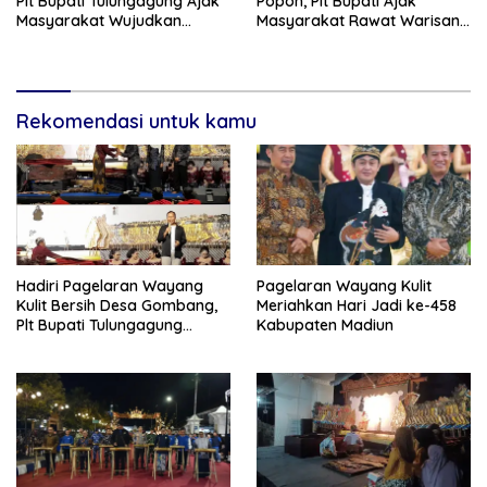
Plt Bupati Tulungagung Ajak
Popoh, Plt Bupati Ajak
Masyarakat Wujudkan
Masyarakat Rawat Warisan
Tulungagung yang Aman dan
Budaya Leluhur
Rukun
Rekomendasi untuk kamu
Hadiri Pagelaran Wayang
Pagelaran Wayang Kulit
Kulit Bersih Desa Gombang,
Meriahkan Hari Jadi ke-458
Plt Bupati Tulungagung
Kabupaten Madiun
Tekankan Persatuan dan
Pelestarian Budaya