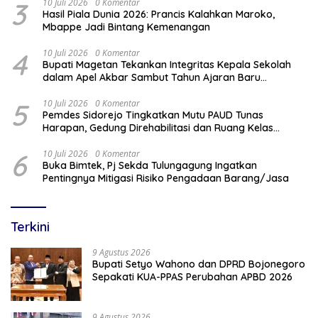
3
10 Juli 2026
0 Komentar
Hasil Piala Dunia 2026: Prancis Kalahkan Maroko,
Mbappe Jadi Bintang Kemenangan
4
10 Juli 2026
0 Komentar
Bupati Magetan Tekankan Integritas Kepala Sekolah
dalam Apel Akbar Sambut Tahun Ajaran Baru
2026/2027
5
10 Juli 2026
0 Komentar
Pemdes Sidorejo Tingkatkan Mutu PAUD Tunas
Harapan, Gedung Direhabilitasi dan Ruang Kelas
Dilengkapi AC
6
10 Juli 2026
0 Komentar
Buka Bimtek, Pj Sekda Tulungagung Ingatkan
Pentingnya Mitigasi Risiko Pengadaan Barang/Jasa
Terkini
9 Agustus 2026
Bupati Setyo Wahono dan DPRD Bojonegoro
Sepakati KUA-PPAS Perubahan APBD 2026
9 Agustus 2026