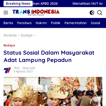
Langsung
Perubahan APBD 2026
Breaking News
Meriahkan HUT ke-81 Kemerdekaan
ke
konten
Berita
Peristiwa
Hukrim
Politik
Pemerintahan
Sosial
Beranda
Budaya
Budaya
Status Sosial Dalam Masyarakat
Adat Lampung Pepadun
TROL
-
Desa Adat
9 Agustus 2025