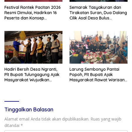
Festival Rontek Pacitan 2026
Semarak Tasyakuran dan
Resmi Dimulai, Hadirkan 16
Tirakatan Suran, Dua Dalang
Peserta dan Konsep
Cilik Asal Desa Bulus
Panggung Berjalan
Pentaskan Wayang Kulit
Lakon “Gathutkaca
Winisuda”
Hadiri Bersih Desa Ngranti,
Larung Sembonyo Pantai
Plt Bupati Tulungagung Ajak
Popoh, Plt Bupati Ajak
Masyarakat Wujudkan
Masyarakat Rawat Warisan
Tulungagung yang Aman dan
Budaya Leluhur
Rukun
Tinggalkan Balasan
Alamat email Anda tidak akan dipublikasikan.
Ruas yang wajib
ditandai
*