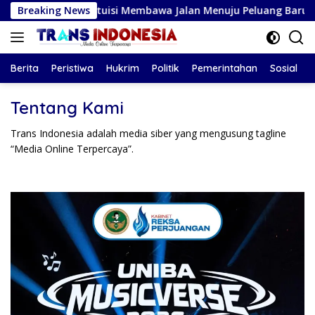
Langsung
026: Ketika Intuisi Membawa Jalan Menuju Peluang Baru
Breaking News
ke
konten
Berita
Peristiwa
Hukrim
Politik
Pemerintahan
Sosial
Tentang Kami
Trans Indonesia adalah media siber yang mengusung tagline
“Media Online Terpercaya”.