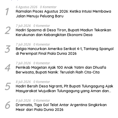
1
6 Agustus 2026
0 Komentar
Ramalan Pisces Agustus 2026: Ketika Intuisi Membawa
Jalan Menuju Peluang Baru
2
7 Juli 2026
0 Komentar
Hadiri Spasma di Desa Tiron, Bupati Madiun Tekankan
Kerukunan dan Kebangkitan Ekonomi Desa
3
7 Juli 2026
0 Komentar
Belgia Hancurkan Amerika Serikat 4-1, Tantang Spanyol
di Perempat Final Piala Dunia 2026
4
7 Juli 2026
0 Komentar
Pemkab Magetan Ajak 100 Anak Yatim dan Dhuafa
Berwisata, Bupati Nanik: Teruslah Raih Cita-Cita
5
8 Juli 2026
0 Komentar
Hadiri Bersih Desa Ngranti, Plt Bupati Tulungagung Ajak
Masyarakat Wujudkan Tulungagung yang Aman dan
Rukun
6
8 Juli 2026
0 Komentar
Dramatis, Tiga Gol Telat Antar Argentina Singkirkan
Mesir dari Piala Dunia 2026