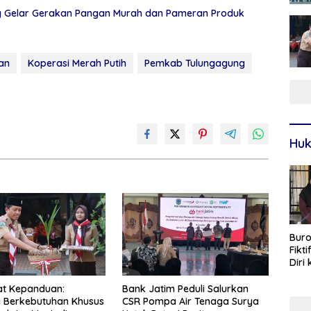
ng Gelar Gerakan Pangan Murah dan Pameran Produk
an
Koperasi Merah Putih
Pemkab Tulungagung
Huk
Buro
Fikt
Diri
Sur
t Kepanduan:
Bank Jatim Peduli Salurkan
 Berkebutuhan Khusus
CSR Pompa Air Tenaga Surya