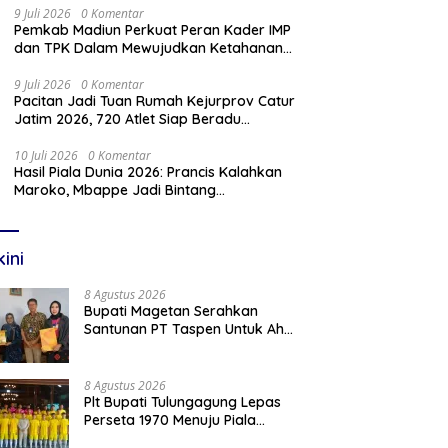
9 Juli 2026
0 Komentar
Pemkab Madiun Perkuat Peran Kader IMP
dan TPK Dalam Mewujudkan Ketahanan
Keluarga
9 Juli 2026
0 Komentar
Pacitan Jadi Tuan Rumah Kejurprov Catur
Jatim 2026, 720 Atlet Siap Beradu
Strategi
10 Juli 2026
0 Komentar
Hasil Piala Dunia 2026: Prancis Kalahkan
Maroko, Mbappe Jadi Bintang
Kemenangan
kini
8 Agustus 2026
Bupati Magetan Serahkan
Santunan PT Taspen Untuk Ahli
Waris Guru PPPK yang
Meninggal Saat Bertugas
8 Agustus 2026
Plt Bupati Tulungagung Lepas
Perseta 1970 Menuju Piala
Soeratin U-17 Jawa Timur