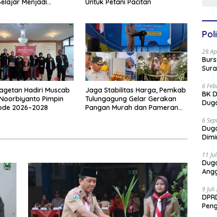
Belajar Menjadi
Untuk Petani Pacitan
, Tangkas, dan
Poli
28 Ap
Burs
Sura
6 Feb
agetan Hadiri Muscab
Jaga Stabilitas Harga, Pemkab
BK D
 Noorbiyanto Pimpin
Tulungagung Gelar Gerakan
Duga
iode 2026–2028
Pangan Murah dan Pameran
Produk Unggulan
6 Sep
Dug
Dimi
11 Ju
Dug
Angg
9 Jul
DPRD
Pen
Part