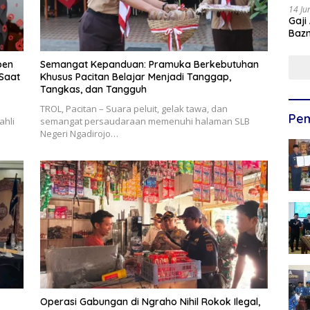
14 Ju
Gaji
Bazn
Ulan
pen
Semangat Kepanduan: Pramuka Berkebutuhan
 Saat
Khusus Pacitan Belajar Menjadi Tanggap,
Tangkas, dan Tangguh
TROL, Pacitan – Suara peluit, gelak tawa, dan
Pem
ahli
semangat persaudaraan memenuhi halaman SLB
Negeri Ngadirojo…
Operasi Gabungan di Ngraho Nihil Rokok Ilegal,