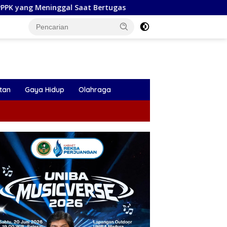
l Saat Bertugas
Plt Bupati Tulungagung Lepas Perseta
tan
Gaya Hidup
Olahraga