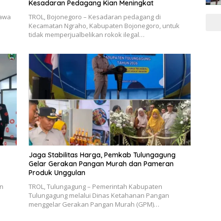
Kesadaran Pedagang Kian Meningkat
Jawa
TROL, Bojonegoro – Kesadaran pedagang di
Kecamatan Ngraho, Kabupaten Bojonegoro, untuk
tidak memperjualbelikan rokok ilegal…
Jaga Stabilitas Harga, Pemkab Tulungagung
Gelar Gerakan Pangan Murah dan Pameran
Produk Unggulan
n
TROL, Tulungagung – Pemerintah Kabupaten
Tulungagung melalui Dinas Ketahanan Pangan
menggelar Gerakan Pangan Murah (GPM)…