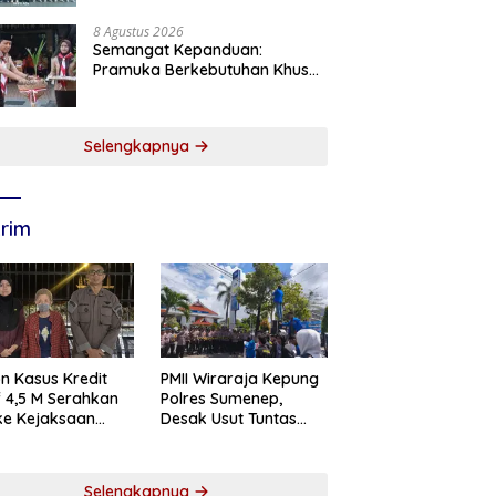
8 Agustus 2026
Semangat Kepanduan:
Pramuka Berkebutuhan Khusus
Pacitan Belajar Menjadi
Tanggap, Tangkas, dan
Tangguh
Selengkapnya
rim
n Kasus Kredit
PMII Wiraraja Kepung
if 4,5 M Serahkan
Polres Sumenep,
 ke Kejaksaan
Desak Usut Tuntas
abaya
Dugaan Skandal BRI
Cabang Sumenep
Selengkapnya