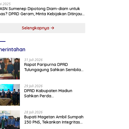
ni 2025
 ASN Sumenep Dipotong Diam-diam untuk
as? DPRD Geram, Minta Kebijakan Ditinjau
g!
Selengkapnya
erintahan
31 Juli 2026
Rapat Paripurna DPRD
Tulungagung Sahkan Sembilan
Perda dan Sepakati KUA-PPAS
2027
29 Juli 2026
DPRD Kabupaten Madiun
Sahkan Perda
Pertanggungjawaban APBD
2025, Bupati Tekankan Tiga
Agenda Prioritas
28 Juli 2026
Bupati Magetan Ambil Sumpah
230 PNS, Tekankan Integritas
dan Pengabdian