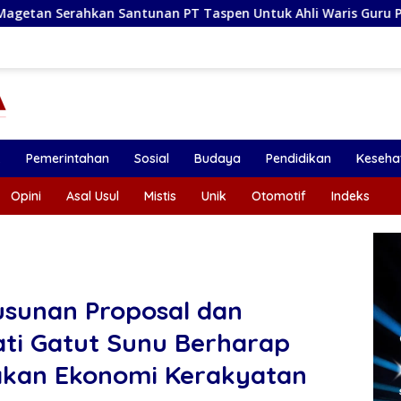
Santunan PT Taspen Untuk Ahli Waris Guru PPPK yang Meningga
k
Pemerintahan
Sosial
Budaya
Pendidikan
Keseha
Opini
Asal Usul
Mistis
Unik
Otomotif
Indeks
yusunan Proposal dan
ti Gatut Sunu Berharap
akan Ekonomi Kerakyatan