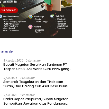
populer
8 Agustus 2026
0 Komentar
Bupati Magetan Serahkan Santunan PT
Taspen Untuk Ahli Waris Guru PPPK yang
Meninggal Saat Bertugas
9 Juli 2026
0 Komentar
Semarak Tasyakuran dan Tirakatan
Suran, Dua Dalang Cilik Asal Desa Bulus
Pentaskan Wayang Kulit Lakon
“Gathutkaca Winisuda”
9 Juli 2026
0 Komentar
Hadiri Rapat Paripurna, Bupati Magetan
Sampaikan Jawaban atas Pandangan
Fraksi DPRD