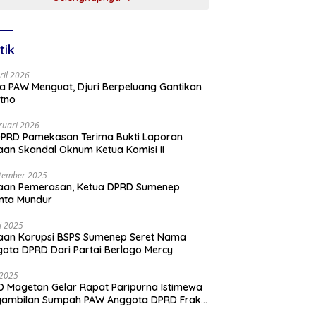
tik
ril 2026
a PAW Menguat, Djuri Berpeluang Gantikan
tno
ruari 2026
PRD Pamekasan Terima Bukti Laporan
an Skandal Oknum Ketua Komisi II
tember 2025
aan Pemerasan, Ketua DPRD Sumenep
nta Mundur
li 2025
aan Korupsi BSPS Sumenep Seret Nama
ota DPRD Dari Partai Berlogo Mercy
i 2025
 Magetan Gelar Rapat Paripurna Istimewa
gambilan Sumpah PAW Anggota DPRD Fraksi
ai Golkar