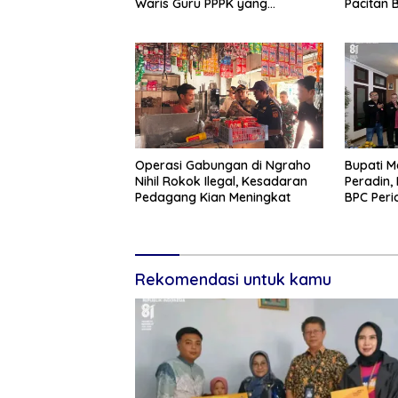
Waris Guru PPPK yang
Pacitan 
Meninggal Saat Bertugas
Tanggap
Tangguh
Operasi Gabungan di Ngraho
Bupati M
Nihil Rokok Ilegal, Kesadaran
Peradin,
Pedagang Kian Meningkat
BPC Per
Rekomendasi untuk kamu