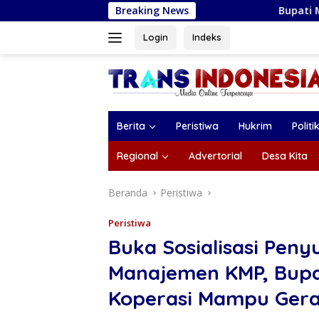
Langsung
Breaking News
Bupati Magetan Serahkan 
ke
konten
Login
Indeks
Berita
Peristiwa
Hukrim
Politi
Regional
Advertorial
Desa Kita
Beranda
Peristiwa
Peristiwa
Buka Sosialisasi Pen
Manajemen KMP, Bupa
Koperasi Mampu Ger