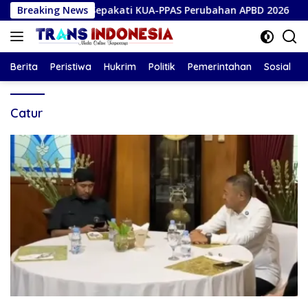
Langsung
ojonegoro Sepakati KUA-PPAS Perubahan APBD 2026
Breaking News
Me
ke
konten
Berita
Peristiwa
Hukrim
Politik
Pemerintahan
Sosial
Catur