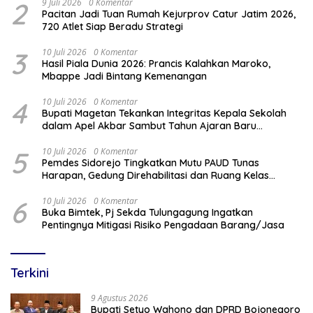
2
9 Juli 2026
0 Komentar
Pacitan Jadi Tuan Rumah Kejurprov Catur Jatim 2026,
720 Atlet Siap Beradu Strategi
3
10 Juli 2026
0 Komentar
Hasil Piala Dunia 2026: Prancis Kalahkan Maroko,
Mbappe Jadi Bintang Kemenangan
4
10 Juli 2026
0 Komentar
Bupati Magetan Tekankan Integritas Kepala Sekolah
dalam Apel Akbar Sambut Tahun Ajaran Baru
2026/2027
5
10 Juli 2026
0 Komentar
Pemdes Sidorejo Tingkatkan Mutu PAUD Tunas
Harapan, Gedung Direhabilitasi dan Ruang Kelas
Dilengkapi AC
6
10 Juli 2026
0 Komentar
Buka Bimtek, Pj Sekda Tulungagung Ingatkan
Pentingnya Mitigasi Risiko Pengadaan Barang/Jasa
Terkini
9 Agustus 2026
Bupati Setyo Wahono dan DPRD Bojonegoro