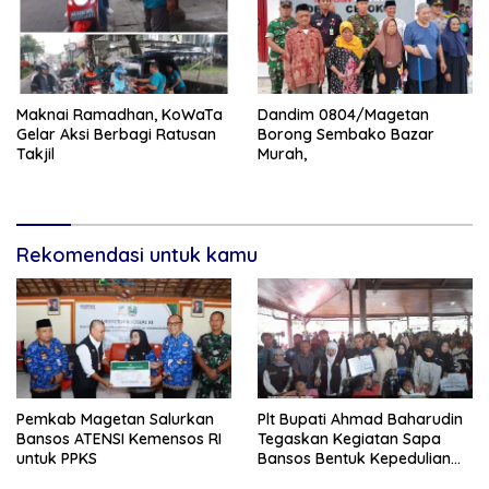
Maknai Ramadhan, KoWaTa
Dandim 0804/Magetan
Gelar Aksi Berbagi Ratusan
Borong Sembako Bazar
Takjil
Murah,
Rekomendasi untuk kamu
Pemkab Magetan Salurkan
Plt Bupati Ahmad Baharudin
Bansos ATENSI Kemensos RI
Tegaskan Kegiatan Sapa
untuk PPKS
Bansos Bentuk Kepedulian
Pemprov Jatim Kepada