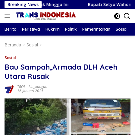
Langsung
 Zodiak Minggu Ini
Breaking News
Bupati Setyo Wahono dan DPRD Boj
ke
konten
Berita
Peristiwa
Hukrim
Politik
Pemerintahan
Sosial
Beranda
Sosial
Sosial
Bau Sampah,Armada DLH Aceh
Utara Rusak
TROL
-
Lingkungan
16 Januari 2025