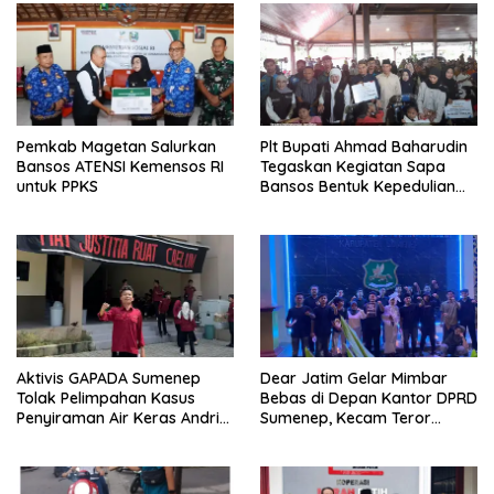
Pemkab Magetan Salurkan
Plt Bupati Ahmad Baharudin
Bansos ATENSI Kemensos RI
Tegaskan Kegiatan Sapa
untuk PPKS
Bansos Bentuk Kepedulian
Pemprov Jatim Kepada
Masyarakat Tulungagung
Aktivis GAPADA Sumenep
Dear Jatim Gelar Mimbar
Tolak Pelimpahan Kasus
Bebas di Depan Kantor DPRD
Penyiraman Air Keras Andrie
Sumenep, Kecam Teror
Yunus ke Peradilan Militer
terhadap Aktivis