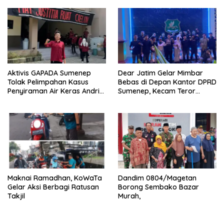
Masyarakat Tulungagung
Aktivis GAPADA Sumenep
Dear Jatim Gelar Mimbar
Tolak Pelimpahan Kasus
Bebas di Depan Kantor DPRD
Penyiraman Air Keras Andrie
Sumenep, Kecam Teror
Yunus ke Peradilan Militer
terhadap Aktivis
Maknai Ramadhan, KoWaTa
Dandim 0804/Magetan
Gelar Aksi Berbagi Ratusan
Borong Sembako Bazar
Takjil
Murah,