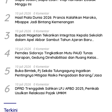
Minggu Ini
2
10 Juli 2026
0 Komentar
Hasil Piala Dunia 2026: Prancis Kalahkan Maroko,
Mbappe Jadi Bintang Kemenangan
3
10 Juli 2026
0 Komentar
Bupati Magetan Tekankan Integritas Kepala Sekolah
dalam Apel Akbar Sambut Tahun Ajaran Baru
2026/2027
4
10 Juli 2026
0 Komentar
Pemdes Sidorejo Tingkatkan Mutu PAUD Tunas
Harapan, Gedung Direhabilitasi dan Ruang Kelas
Dilengkapi AC
5
10 Juli 2026
0 Komentar
Buka Bimtek, Pj Sekda Tulungagung Ingatkan
Pentingnya Mitigasi Risiko Pengadaan Barang/Jasa
6
10 Juli 2026
0 Komentar
DPRD Trenggalek Sahkan LPJ APBD 2025, Pemkab
Usulkan Relaksasi Pajak UMKM
Terkini