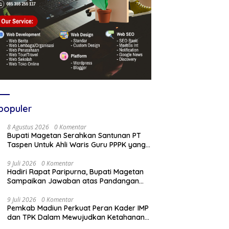
populer
8 Agustus 2026
0 Komentar
Bupati Magetan Serahkan Santunan PT
Taspen Untuk Ahli Waris Guru PPPK yang
Meninggal Saat Bertugas
9 Juli 2026
0 Komentar
Hadiri Rapat Paripurna, Bupati Magetan
Sampaikan Jawaban atas Pandangan
Fraksi DPRD
9 Juli 2026
0 Komentar
Pemkab Madiun Perkuat Peran Kader IMP
dan TPK Dalam Mewujudkan Ketahanan
Keluarga