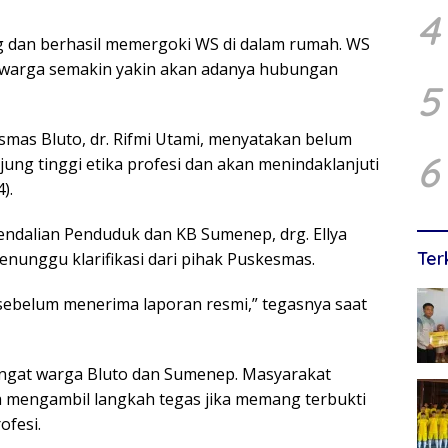
4
g dan berhasil memergoki WS di dalam rumah. WS
a warga semakin yakin akan adanya hubungan
5
smas Bluto, dr. Rifmi Utami, menyatakan belum
6
ung tinggi etika profesi dan akan menindaklanjuti
).
endalian Penduduk dan KB Sumenep, drg. Ellya
Ter
nunggu klarifikasi dari pihak Puskesmas.
sebelum menerima laporan resmi,” tegasnya saat
hangat warga Bluto dan Sumenep. Masyarakat
 mengambil langkah tegas jika memang terbukti
ofesi.