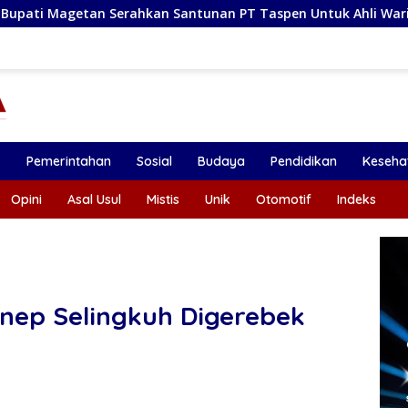
an Santunan PT Taspen Untuk Ahli Waris Guru PPPK yang Meni
k
Pemerintahan
Sosial
Budaya
Pendidikan
Keseha
Opini
Asal Usul
Mistis
Unik
Otomotif
Indeks
nep Selingkuh Digerebek