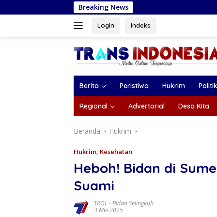
Langsung
Breaking News
Bupati Magetan Serahk
ke
konten
Login
Indeks
Berita
Peristiwa
Hukrim
Politi
Regional
Advertorial
Desa Kita
Beranda
Hukrim
Hukrim
,
Kesehatan
Heboh! Bidan di Sume
Suami
TROL
-
Bidan Selingkuh
3 Mei 2025