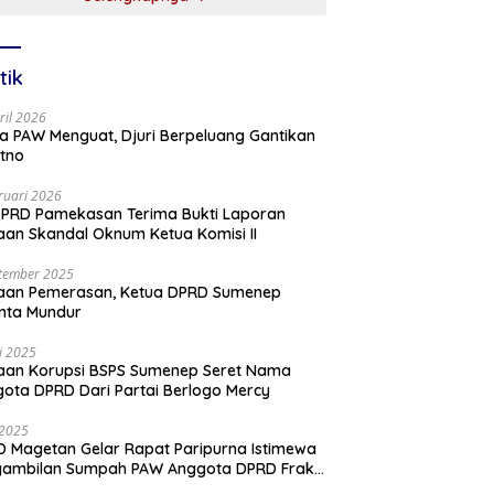
tik
ril 2026
a PAW Menguat, Djuri Berpeluang Gantikan
tno
ruari 2026
PRD Pamekasan Terima Bukti Laporan
an Skandal Oknum Ketua Komisi II
tember 2025
aan Pemerasan, Ketua DPRD Sumenep
nta Mundur
li 2025
aan Korupsi BSPS Sumenep Seret Nama
ota DPRD Dari Partai Berlogo Mercy
i 2025
 Magetan Gelar Rapat Paripurna Istimewa
gambilan Sumpah PAW Anggota DPRD Fraksi
ai Golkar