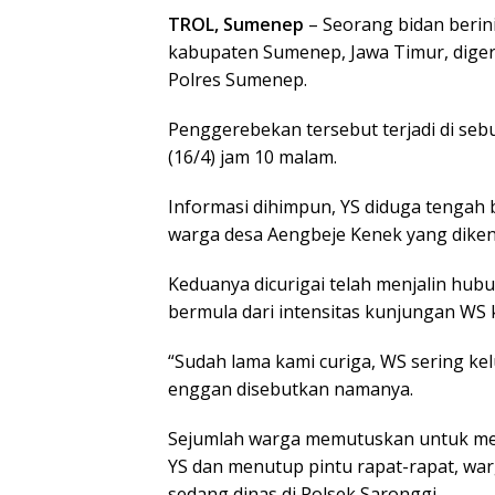
TROL, Sumenep
– Seorang bidan berini
kabupaten Sumenep, Jawa Timur, dige
Polres Sumenep.
Penggerebekan tersebut terjadi di seb
(16/4) jam 10 malam.
Informasi dihimpun, YS diduga tengah
warga desa Aengbeje Kenek yang dikenal 
Keduanya dicurigai telah menjalin hub
bermula dari intensitas kunjungan WS 
“Sudah lama kami curiga, WS sering ke
enggan disebutkan namanya.
Sejumlah warga memutuskan untuk men
YS dan menutup pintu rapat-rapat, wa
sedang dinas di Polsek Saronggi.