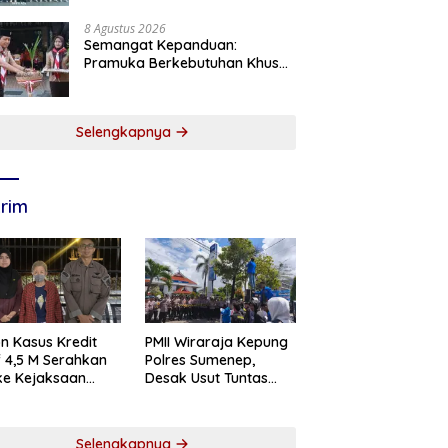
8 Agustus 2026
Semangat Kepanduan:
Pramuka Berkebutuhan Khusus
Pacitan Belajar Menjadi
Tanggap, Tangkas, dan
Tangguh
Selengkapnya
rim
PMII Wiraraja Kepung
n Kasus Kredit
Polres Sumenep,
if 4,5 M Serahkan
Desak Usut Tuntas
 ke Kejaksaan
Dugaan Skandal BRI
abaya
Cabang Sumenep
Selengkapnya