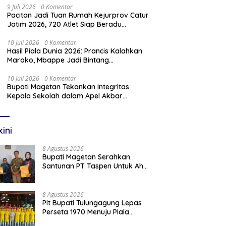
9 Juli 2026
0 Komentar
Pacitan Jadi Tuan Rumah Kejurprov Catur
Jatim 2026, 720 Atlet Siap Beradu
Strategi
10 Juli 2026
0 Komentar
Hasil Piala Dunia 2026: Prancis Kalahkan
Maroko, Mbappe Jadi Bintang
Kemenangan
10 Juli 2026
0 Komentar
Bupati Magetan Tekankan Integritas
Kepala Sekolah dalam Apel Akbar
Sambut Tahun Ajaran Baru 2026/2027
kini
8 Agustus 2026
Bupati Magetan Serahkan
Santunan PT Taspen Untuk Ahli
Waris Guru PPPK yang
Meninggal Saat Bertugas
8 Agustus 2026
Plt Bupati Tulungagung Lepas
Perseta 1970 Menuju Piala
Soeratin U-17 Jawa Timur