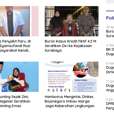
Poli
28 Ap
Burs
Sura
Penyakit Paru, dr.
Buron Kasus Kredit Fiktif 4,5 M
6 Feb
Syamsufandi Rozi
Serahkan Diri ke Kejaksaan
BK D
syarakat Kenali
Surabaya
Duga
a Sejak Dini
6 Sep
Dug
Dimi
11 Ju
Dug
Angg
nting Sejak Dini,
Hantavirus Mengintai, Dinkes
9 Jul
agetan Serahkan
Bojonegoro Imbau Warga
DPRD
Anting Emas
Jaga Kebersihan Lingkungan
Pen
Part