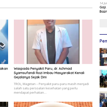
14 Ju
Gaji
Bazn
Ulan
Pem
nakan
Waspada Penyakit Paru, dr. Achmad
Syamsufandi Rozi Imbau Masyarakat Kenali
Gejalanya Sejak Dini
TROL, Magetan – Penyakit paru-paru masih menjadi
salah satu persoalan kesehatan yang perlu
mendapat perhatian…