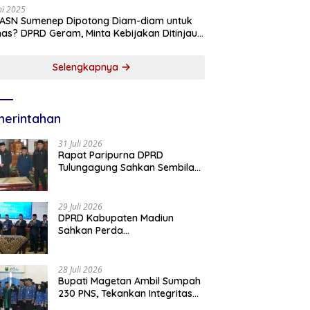
ni 2025
 ASN Sumenep Dipotong Diam-diam untuk
as? DPRD Geram, Minta Kebijakan Ditinjau
g!
Selengkapnya
erintahan
31 Juli 2026
Rapat Paripurna DPRD
Tulungagung Sahkan Sembilan
Perda dan Sepakati KUA-PPAS
2027
29 Juli 2026
DPRD Kabupaten Madiun
Sahkan Perda
Pertanggungjawaban APBD
2025, Bupati Tekankan Tiga
Agenda Prioritas
28 Juli 2026
Bupati Magetan Ambil Sumpah
230 PNS, Tekankan Integritas
dan Pengabdian