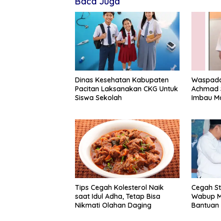
Baca Juga
Dinas Kesehatan Kabupaten
Waspada 
Pacitan Laksanakan CKG Untuk
Achmad 
Siswa Sekolah
Imbau Ma
Gejalany
Tips Cegah Kolesterol Naik
Cegah Stu
saat Idul Adha, Tetap Bisa
Wabup M
Nikmati Olahan Daging
Bantuan 