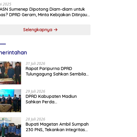
ni 2025
 ASN Sumenep Dipotong Diam-diam untuk
as? DPRD Geram, Minta Kebijakan Ditinjau
g!
Selengkapnya
erintahan
31 Juli 2026
Rapat Paripurna DPRD
Tulungagung Sahkan Sembilan
Perda dan Sepakati KUA-PPAS
2027
29 Juli 2026
DPRD Kabupaten Madiun
Sahkan Perda
Pertanggungjawaban APBD
2025, Bupati Tekankan Tiga
Agenda Prioritas
28 Juli 2026
Bupati Magetan Ambil Sumpah
230 PNS, Tekankan Integritas
dan Pengabdian