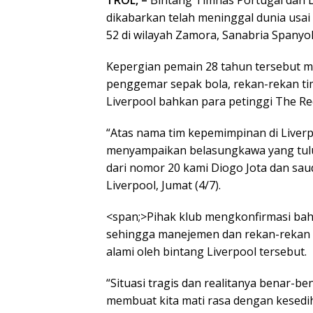
TROL, –
Bintang Timnas Portugal dan Li
dikabarkan telah meninggal dunia usai m
52 di wilayah Zamora, Sanabria Spanyol
Kepergian pemain 28 tahun tersebut 
penggemar sepak bola, rekan-rekan tim
Liverpool bahkan para petinggi The Re
“Atas nama tim kepemimpinan di Liverp
menyampaikan belasungkawa yang tulu
dari nomor 20 kami Diogo Jota dan sau
Liverpool, Jumat (4/7).
<span;>Pihak klub mengkonfirmasi bahw
sehingga manejemen dan rekan-rekan T
alami oleh bintang Liverpool tersebut.
“Situasi tragis dan realitanya benar-
membuat kita mati rasa dengan kesediha