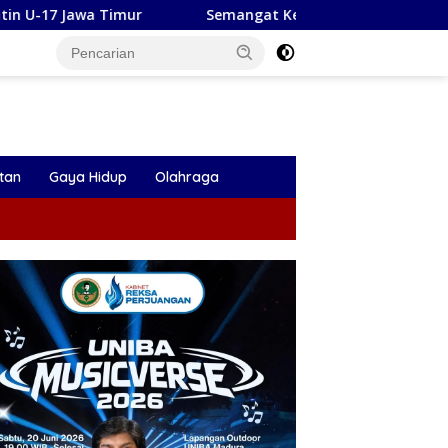
Semangat Kepanduan: Pramuka Berkebutuhan Khusus Pac
tan
Gaya Hidup
Olahraga