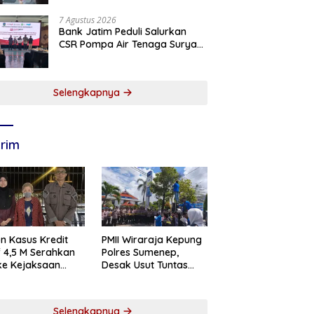
Tanggap, Tangkas, dan
Tangguh
7 Agustus 2026
Bank Jatim Peduli Salurkan
CSR Pompa Air Tenaga Surya
Untuk Petani Pacitan
Selengkapnya
rim
n Kasus Kredit
PMII Wiraraja Kepung
if 4,5 M Serahkan
Polres Sumenep,
 ke Kejaksaan
Desak Usut Tuntas
abaya
Dugaan Skandal BRI
Cabang Sumenep
Selengkapnya