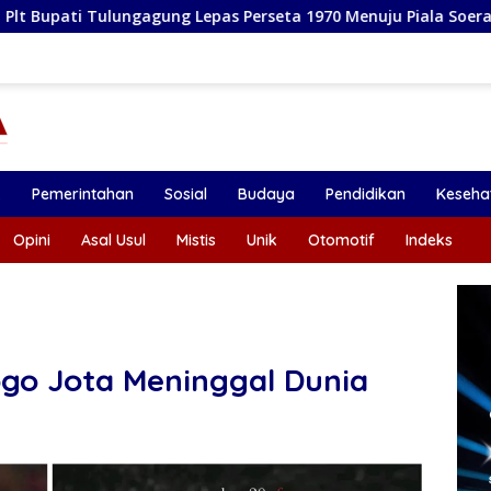
g Lepas Perseta 1970 Menuju Piala Soeratin U-17 Jawa Timur
k
Pemerintahan
Sosial
Budaya
Pendidikan
Keseha
Opini
Asal Usul
Mistis
Unik
Otomotif
Indeks
ogo Jota Meninggal Dunia