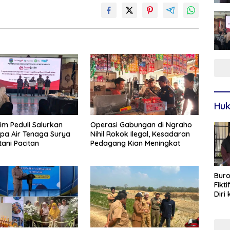
Huk
im Peduli Salurkan
Operasi Gabungan di Ngraho
pa Air Tenaga Surya
Nihil Rokok Ilegal, Kesadaran
tani Pacitan
Pedagang Kian Meningkat
Buro
Fikt
Diri
Sur