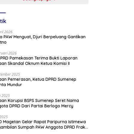
tik
ril 2026
a PAW Menguat, Djuri Berpeluang Gantikan
tno
ruari 2026
PRD Pamekasan Terima Bukti Laporan
an Skandal Oknum Ketua Komisi II
tember 2025
aan Pemerasan, Ketua DPRD Sumenep
nta Mundur
li 2025
aan Korupsi BSPS Sumenep Seret Nama
ota DPRD Dari Partai Berlogo Mercy
i 2025
 Magetan Gelar Rapat Paripurna Istimewa
gambilan Sumpah PAW Anggota DPRD Fraksi
ai Golkar