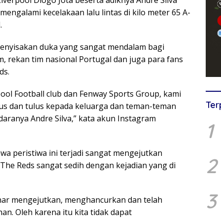
verpool Diogo Jota beserta adiknya Andre Silva
engalami kecelakaan lalu lintas di kilo meter 65 A-
.
menyisakan duka yang sangat mendalam bagi
, rekan tim nasional Portugal dan juga para fans
ds.
ool Football club dan Fenway Sports Group, kami
Ter
s dan tulus kepada keluarga dan teman-teman
daranya Andre Silva,” kata akun Instagram
1
a peristiwa ini terjadi sangat mengejutkan
2
he Reds sangat sedih dengan kejadian yang di
3
benar mengejutkan, menghancurkan dan telah
n. Oleh karena itu kita tidak dapat