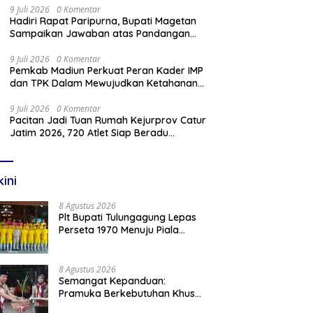
“Gathutkaca Winisuda”
9 Juli 2026
0 Komentar
Hadiri Rapat Paripurna, Bupati Magetan
Sampaikan Jawaban atas Pandangan
Fraksi DPRD
9 Juli 2026
0 Komentar
Pemkab Madiun Perkuat Peran Kader IMP
dan TPK Dalam Mewujudkan Ketahanan
Keluarga
9 Juli 2026
0 Komentar
Pacitan Jadi Tuan Rumah Kejurprov Catur
Jatim 2026, 720 Atlet Siap Beradu
Strategi
kini
8 Agustus 2026
Plt Bupati Tulungagung Lepas
Perseta 1970 Menuju Piala
Soeratin U-17 Jawa Timur
8 Agustus 2026
Semangat Kepanduan:
Pramuka Berkebutuhan Khusus
Pacitan Belajar Menjadi