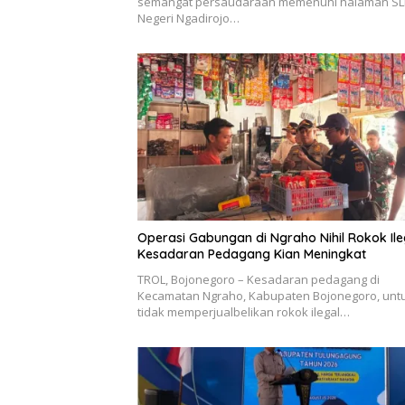
semangat persaudaraan memenuhi halaman SL
Negeri Ngadirojo…
Operasi Gabungan di Ngraho Nihil Rokok Ile
Kesadaran Pedagang Kian Meningkat
TROL, Bojonegoro – Kesadaran pedagang di
Kecamatan Ngraho, Kabupaten Bojonegoro, unt
tidak memperjualbelikan rokok ilegal…