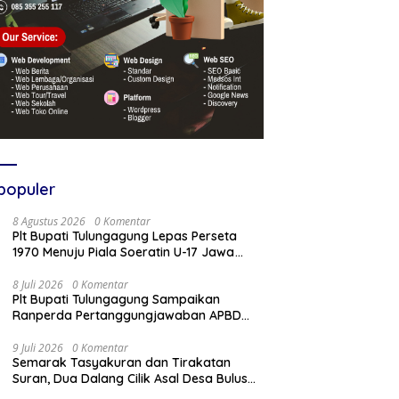
populer
8 Agustus 2026
0 Komentar
Plt Bupati Tulungagung Lepas Perseta
1970 Menuju Piala Soeratin U-17 Jawa
Timur
8 Juli 2026
0 Komentar
Plt Bupati Tulungagung Sampaikan
Ranperda Pertanggungjawaban APBD
2025 Dalam Rapat Paripurna DPRD
9 Juli 2026
0 Komentar
Semarak Tasyakuran dan Tirakatan
Suran, Dua Dalang Cilik Asal Desa Bulus
Pentaskan Wayang Kulit Lakon