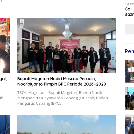
B
14 Ju
Gaji
Bazn
Ulan
Pem
gal,
Bupati Magetan Hadiri Muscab Peradin,
Noorbiyanto Pimpin BPC Periode 2026–2028
TROL, Magetan – Bupati Magetan, Bunda Nanik
uk
menghadiri Musyawarah Cabang (Muscab) Badan
Pengurus Cabang (BPC)…