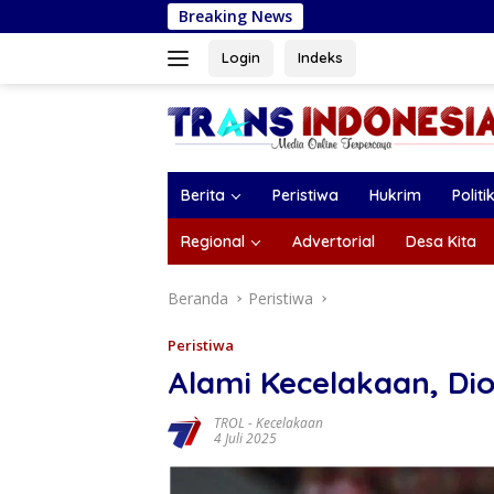
Langsung
Breaking News
Plt Bupati Tulungagun
ke
konten
Login
Indeks
Berita
Peristiwa
Hukrim
Politi
Regional
Advertorial
Desa Kita
Beranda
Peristiwa
Peristiwa
Alami Kecelakaan, Di
TROL
-
Kecelakaan
4 Juli 2025