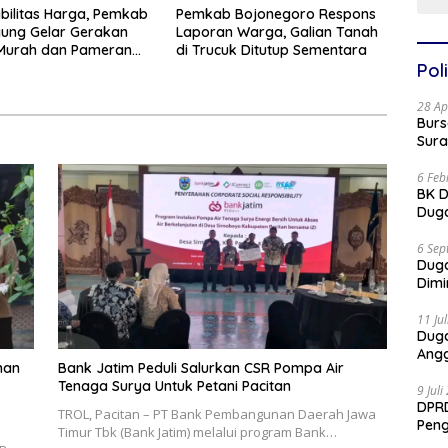
bilitas Harga, Pemkab
Pemkab Bojonegoro Respons
ung Gelar Gerakan
Laporan Warga, Galian Tanah
Murah dan Pameran
di Trucuk Ditutup Sementara
Unggulan
Poli
28 Ap
Burs
Sura
6 Feb
BK D
Duga
6 Sep
Dug
Dimi
11 Ju
Dug
Angg
han
Bank Jatim Peduli Salurkan CSR Pompa Air
Tenaga Surya Untuk Petani Pacitan
9 Jul
DPRD
TROL, Pacitan – PT Bank Pembangunan Daerah Jawa
Pen
Timur Tbk (Bank Jatim) melalui program Bank…
Part