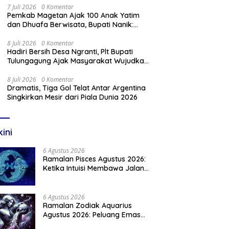
7 Juli 2026
0 Komentar
Pemkab Magetan Ajak 100 Anak Yatim
dan Dhuafa Berwisata, Bupati Nanik:
Teruslah Raih Cita-Cita
8 Juli 2026
0 Komentar
Hadiri Bersih Desa Ngranti, Plt Bupati
Tulungagung Ajak Masyarakat Wujudkan
Tulungagung yang Aman dan Rukun
8 Juli 2026
0 Komentar
Dramatis, Tiga Gol Telat Antar Argentina
Singkirkan Mesir dari Piala Dunia 2026
kini
6 Agustus 2026
Ramalan Pisces Agustus 2026:
Ketika Intuisi Membawa Jalan
Menuju Peluang Baru
6 Agustus 2026
Ramalan Zodiak Aquarius
Agustus 2026: Peluang Emas
Menanti Aquarius