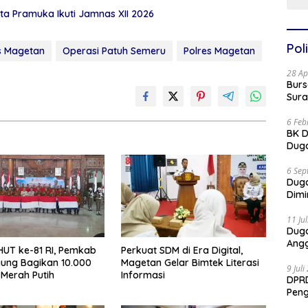
a Pramuka Ikuti Jamnas XII 2026
Poli
s Magetan
Operasi Patuh Semeru
Polres Magetan
28 Ap
Burs
Sura
6 Feb
BK D
Duga
6 Sep
Dug
Dimi
11 Ju
Dug
Angg
UT ke-81 RI, Pemkab
Perkuat SDM di Era Digital,
ung Bagikan 10.000
Magetan Gelar Bimtek Literasi
9 Jul
Merah Putih
Informasi
DPRD
Pen
Part