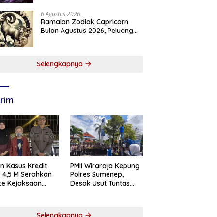
6 Agustus 2026
Ramalan Zodiak Capricorn
Bulan Agustus 2026, Peluang
Karier dan Keuangan
Meningkat
Selengkapnya
rim
n Kasus Kredit
PMII Wiraraja Kepung
if 4,5 M Serahkan
Polres Sumenep,
 ke Kejaksaan
Desak Usut Tuntas
abaya
Dugaan Skandal BRI
Cabang Sumenep
Selengkapnya