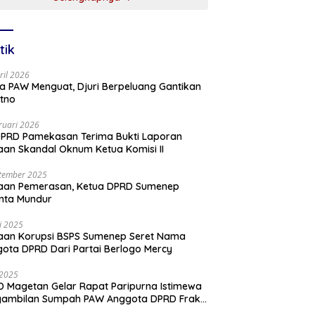
tik
ril 2026
a PAW Menguat, Djuri Berpeluang Gantikan
tno
ruari 2026
PRD Pamekasan Terima Bukti Laporan
an Skandal Oknum Ketua Komisi II
tember 2025
aan Pemerasan, Ketua DPRD Sumenep
nta Mundur
li 2025
aan Korupsi BSPS Sumenep Seret Nama
ota DPRD Dari Partai Berlogo Mercy
i 2025
 Magetan Gelar Rapat Paripurna Istimewa
gambilan Sumpah PAW Anggota DPRD Fraksi
ai Golkar