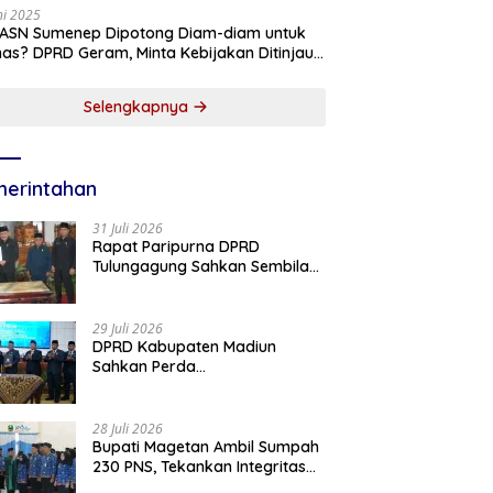
ni 2025
 ASN Sumenep Dipotong Diam-diam untuk
as? DPRD Geram, Minta Kebijakan Ditinjau
g!
Selengkapnya
erintahan
31 Juli 2026
Rapat Paripurna DPRD
Tulungagung Sahkan Sembilan
Perda dan Sepakati KUA-PPAS
2027
29 Juli 2026
DPRD Kabupaten Madiun
Sahkan Perda
Pertanggungjawaban APBD
2025, Bupati Tekankan Tiga
Agenda Prioritas
28 Juli 2026
Bupati Magetan Ambil Sumpah
230 PNS, Tekankan Integritas
dan Pengabdian