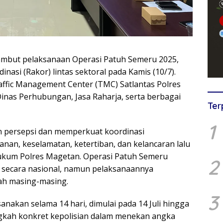
but pelaksanaan Operasi Patuh Semeru 2025,
asi (Rakor) lintas sektoral pada Kamis (10/7).
affic Management Center (TMC) Satlantas Polres
Dinas Perhubungan, Jasa Raharja, serta berbagai
Ter
1
n persepsi dan memperkuat koordinasi
nan, keselamatan, ketertiban, dan kelancaran lalu
h hukum Polres Magetan. Operasi Patuh Semeru
2
r secara nasional, namun pelaksanaannya
yah masing-masing.
3
nakan selama 14 hari, dimulai pada 14 Juli hingga
angkah konkret kepolisian dalam menekan angka