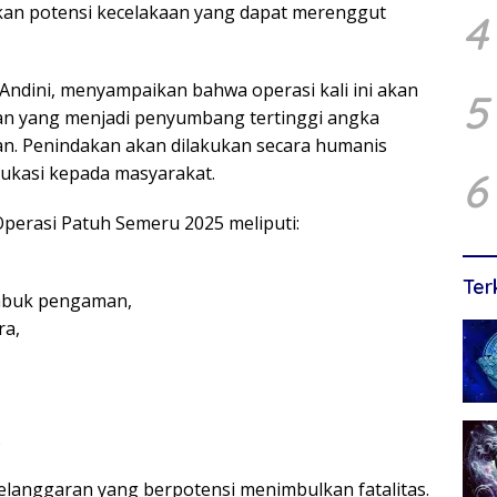
nkan potensi kecelakaan yang dapat merenggut
4
Andini, menyampaikan bahwa operasi kali ini akan
5
ran yang menjadi penyumbang tertinggi angka
tan. Penindakan akan dilakukan secara humanis
dukasi kepada masyarakat.
6
Operasi Patuh Semeru 2025 meliputi:
Ter
sabuk pengaman,
ra,
.
langgaran yang berpotensi menimbulkan fatalitas.