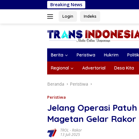
Langsung
Breaking News
Ramalan Pisces A
ke
konten
Login
Indeks
Berita
Peristiwa
Hukrim
Politi
Regional
Advertorial
Desa Kita
Beranda
Peristiwa
Peristiwa
Jelang Operasi Patuh
Magetan Gelar Rakor 
TROL
-
Rakor
13 Juli 2025