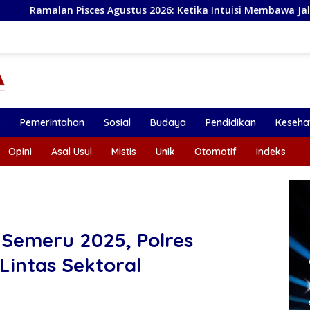
gustus 2026: Ketika Intuisi Membawa Jalan Menuju Peluang Bar
k
Pemerintahan
Sosial
Budaya
Pendidikan
Keseha
Opini
Asal Usul
Mistis
Unik
Otomotif
Indeks
 Semeru 2025, Polres
Lintas Sektoral