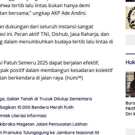
hwa tertib lalu lintas bukan hanya demi
atan bersama,” ungkap AKP Ade Andini.
n dukungan dari seluruh instansi sangat
ini. Peran aktif TNI, Dishub, Jasa Raharja, dan
g dalam menumbuhkan budaya tertib lalu lintas di
Huk
si Patuh Semeru 2025 dapat berjalan efektif,
ak positif dalam membangun kesadaran kolektif
n berkendara di jalan raya. (hum/*)
, Galian Tanah di Trucuk Ditutup Sementara
Buro
Bagikan 10.000 Bendera Merah Putih
Fikt
Diri
mtek Literasi Informasi
Sur
skibraka Magetan Jalani Pemusatan Latihan
en Pramuka Tulungagung ke Jambore Nasional XII