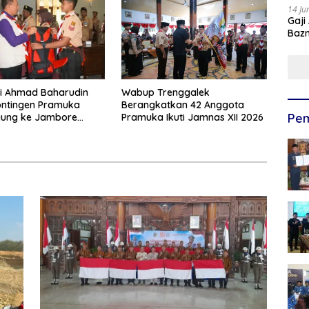
14 Ju
Gaji
Bazn
Ulan
ti Ahmad Baharudin
Wabup Trenggalek
ontingen Pramuka
Berangkatkan 42 Anggota
Pem
gung ke Jambore
Pramuka Ikuti Jamnas XII 2026
XII