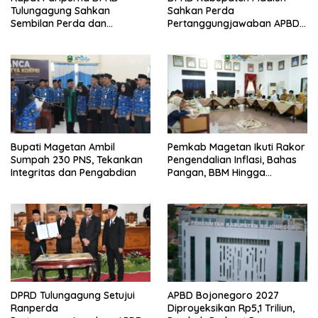
Tulungagung Sahkan
Sahkan Perda
Sembilan Perda dan
Pertanggungjawaban APBD
Sepakati KUA-PPAS 2027
2025, Bupati Tekankan Tiga
Agenda Prioritas
Bupati Magetan Ambil
Pemkab Magetan Ikuti Rakor
Sumpah 230 PNS, Tekankan
Pengendalian Inflasi, Bahas
Integritas dan Pengabdian
Pangan, BBM Hingga
Program 3 Juta Rumah
DPRD Tulungagung Setujui
APBD Bojonegoro 2027
Ranperda
Diproyeksikan Rp5,1 Triliun,