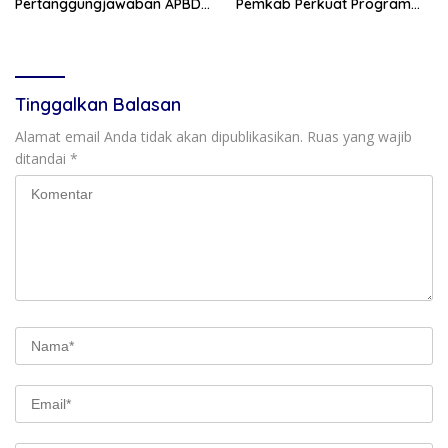
Pertanggungjawaban APBD
Pemkab Perkuat Program
2025, Bahas KUA-PPAS 2027
Prioritas di Tengah
dan Lantik Anggota PAW
Penurunan Dana Transfer
Tinggalkan Balasan
Alamat email Anda tidak akan dipublikasikan.
Ruas yang wajib
ditandai
*