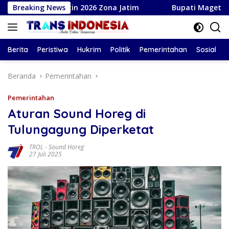
Langsung
Suratin 2026 Zona Jatim
Breaking News
Bupati Magetan Serahkan Sant
ke
konten
Berita
Peristiwa
Hukrim
Politik
Pemerintahan
Sosial
Beranda
Pemerintahan
Pemerintahan
Aturan Sound Horeg di
Tulungagung Diperketat
TROL
-
Sound Horeg
27 Juli 2025