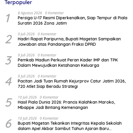
Terpopuler
1
8 Agustus 2026
0 Komentar
Persiga U-17 Resmi Diperkenalkan, Siap Tempur di Piala
Suratin 2026 Zona Jatim
2
9 Juli 2026
0 Komentar
Hadiri Rapat Paripurna, Bupati Magetan Sampaikan
Jawaban atas Pandangan Fraksi DPRD
3
9 Juli 2026
0 Komentar
Pemkab Madiun Perkuat Peran Kader IMP dan TPK
Dalam Mewujudkan Ketahanan Keluarga
4
9 Juli 2026
0 Komentar
Pacitan Jadi Tuan Rumah Kejurprov Catur Jatim 2026,
720 Atlet Siap Beradu Strategi
5
10 Juli 2026
0 Komentar
Hasil Piala Dunia 2026: Prancis Kalahkan Maroko,
Mbappe Jadi Bintang Kemenangan
6
10 Juli 2026
0 Komentar
Bupati Magetan Tekankan Integritas Kepala Sekolah
dalam Apel Akbar Sambut Tahun Ajaran Baru