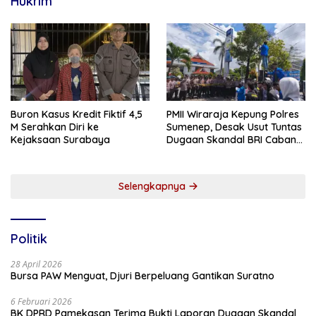
Hukrim
Buron Kasus Kredit Fiktif 4,5
PMII Wiraraja Kepung Polres
M Serahkan Diri ke
Sumenep, Desak Usut Tuntas
Kejaksaan Surabaya
Dugaan Skandal BRI Cabang
Sumenep
Selengkapnya
Politik
28 April 2026
Bursa PAW Menguat, Djuri Berpeluang Gantikan Suratno
6 Februari 2026
BK DPRD Pamekasan Terima Bukti Laporan Dugaan Skandal