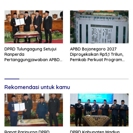
Program 3 Juta Rumah
DPRD Tulungagung Setujui
APBD Bojonegoro 2027
Ranperda
Diproyeksikan Rp5,1 Triliun,
Pertanggungjawaban APBD
Pemkab Perkuat Program
2025, Bahas KUA-PPAS 2027
Prioritas di Tengah
dan Lantik Anggota PAW
Penurunan Dana Transfer
Rekomendasi untuk kamu
Rapat Paripurna DPRD
DPRD Kabupaten Madiun