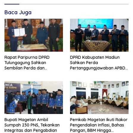
Baca Juga
Rapat Paripurna DPRD
DPRD Kabupaten Madiun
Tulungagung Sahkan
Sahkan Perda
Sembilan Perda dan
Pertanggungjawaban APBD
Sepakati KUA-PPAS 2027
2025, Bupati Tekankan Tiga
Agenda Prioritas
Bupati Magetan Ambil
Pemkab Magetan Ikuti Rakor
Sumpah 230 PNS, Tekankan
Pengendalian Inflasi, Bahas
Integritas dan Pengabdian
Pangan, BBM Hingga