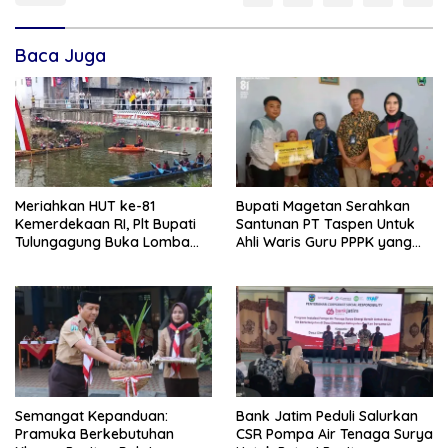
Baca Juga
Meriahkan HUT ke-81
Bupati Magetan Serahkan
Kemerdekaan RI, Plt Bupati
Santunan PT Taspen Untuk
Tulungagung Buka Lomba
Ahli Waris Guru PPPK yang
Dayung di Botoran
Meninggal Saat Bertugas
Semangat Kepanduan:
Bank Jatim Peduli Salurkan
Pramuka Berkebutuhan
CSR Pompa Air Tenaga Surya