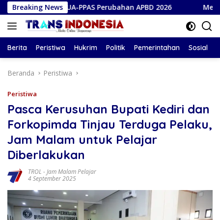
Langsung
ati KUA-PPAS Perubahan APBD 2026
Breaking News
Meriahkan HUT ke-
ke
konten
Berita
Peristiwa
Hukrim
Politik
Pemerintahan
Sosial
Beranda
Peristiwa
Peristiwa
Pasca Kerusuhan Bupati Kediri dan
Forkopimda Tinjau Terduga Pelaku,
Jam Malam untuk Pelajar
Diberlakukan
TROL
-
Jam Malam Pelajar
4 September 2025