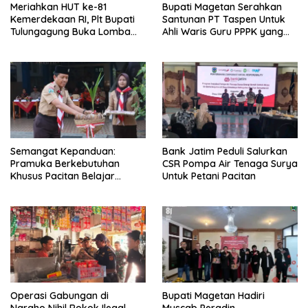
Meriahkan HUT ke-81
Bupati Magetan Serahkan
Kemerdekaan RI, Plt Bupati
Santunan PT Taspen Untuk
Tulungagung Buka Lomba
Ahli Waris Guru PPPK yang
Dayung di Botoran
Meninggal Saat Bertugas
Semangat Kepanduan:
Bank Jatim Peduli Salurkan
Pramuka Berkebutuhan
CSR Pompa Air Tenaga Surya
Khusus Pacitan Belajar
Untuk Petani Pacitan
Menjadi Tanggap, Tangkas,
dan Tangguh
Operasi Gabungan di
Bupati Magetan Hadiri
Ngraho Nihil Rokok Ilegal,
Muscab Peradin,