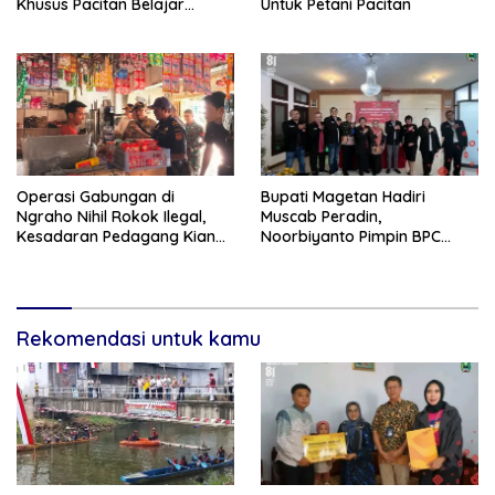
Khusus Pacitan Belajar
Untuk Petani Pacitan
Menjadi Tanggap, Tangkas,
dan Tangguh
Operasi Gabungan di
Bupati Magetan Hadiri
Ngraho Nihil Rokok Ilegal,
Muscab Peradin,
Kesadaran Pedagang Kian
Noorbiyanto Pimpin BPC
Meningkat
Periode 2026–2028
Rekomendasi untuk kamu