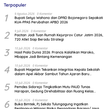
Terpopuler
1
9 Agustus 2026
0 Komentar
Bupati Setyo Wahono dan DPRD Bojonegoro Sepakati
KUA-PPAS Perubahan APBD 2026
2
9 Juli 2026
0 Komentar
Pacitan Jadi Tuan Rumah Kejurprov Catur Jatim 2026,
720 Atlet Siap Beradu Strategi
3
10 Juli 2026
0 Komentar
Hasil Piala Dunia 2026: Prancis Kalahkan Maroko,
Mbappe Jadi Bintang Kemenangan
4
10 Juli 2026
0 Komentar
Bupati Magetan Tekankan Integritas Kepala Sekolah
dalam Apel Akbar Sambut Tahun Ajaran Baru
2026/2027
5
10 Juli 2026
0 Komentar
Pemdes Sidorejo Tingkatkan Mutu PAUD Tunas
Harapan, Gedung Direhabilitasi dan Ruang Kelas
Dilengkapi AC
6
10 Juli 2026
0 Komentar
Buka Bimtek, Pj Sekda Tulungagung Ingatkan
Pentingnya Mitigasi Risiko Pengadaan Barang/Jasa