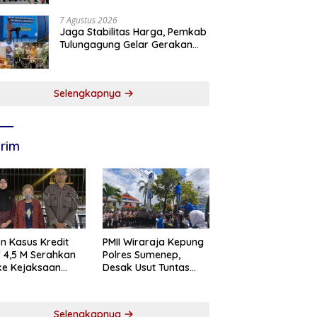
7 Agustus 2026
Jaga Stabilitas Harga, Pemkab
Tulungagung Gelar Gerakan
Pangan Murah dan Pameran
Produk Unggulan
Selengkapnya
rim
n Kasus Kredit
PMII Wiraraja Kepung
if 4,5 M Serahkan
Polres Sumenep,
 ke Kejaksaan
Desak Usut Tuntas
abaya
Dugaan Skandal BRI
Cabang Sumenep
Selengkapnya