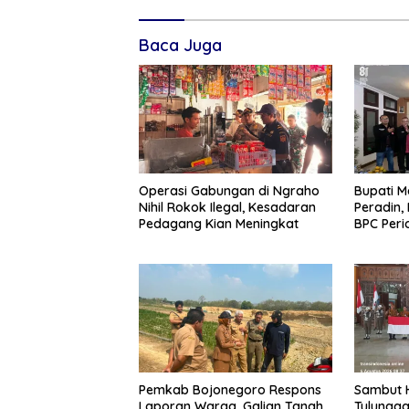
Baca Juga
Operasi Gabungan di Ngraho
Bupati M
Nihil Rokok Ilegal, Kesadaran
Peradin,
Pedagang Kian Meningkat
BPC Per
Pemkab Bojonegoro Respons
Sambut H
Laporan Warga, Galian Tanah
Tulungag