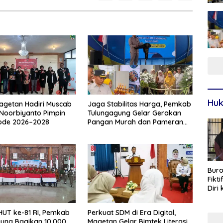
Huk
agetan Hadiri Muscab
Jaga Stabilitas Harga, Pemkab
 Noorbiyanto Pimpin
Tulungagung Gelar Gerakan
iode 2026–2028
Pangan Murah dan Pameran
Produk Unggulan
Buro
Fikt
Diri
Sur
UT ke-81 RI, Pemkab
Perkuat SDM di Era Digital,
ung Bagikan 10.000
Magetan Gelar Bimtek Literasi