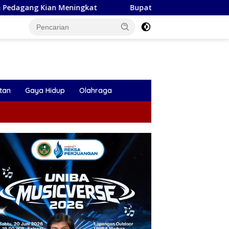
gkat
Bupati Magetan Hadiri Muscab Peradin, Noorbiyan
tan
Gaya Hidup
Olahraga