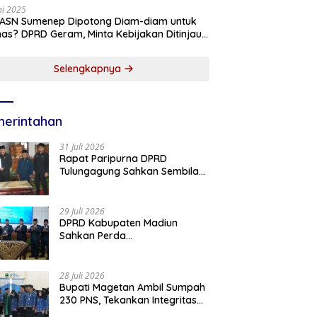
ni 2025
 ASN Sumenep Dipotong Diam-diam untuk
as? DPRD Geram, Minta Kebijakan Ditinjau
g!
Selengkapnya
erintahan
31 Juli 2026
Rapat Paripurna DPRD
Tulungagung Sahkan Sembilan
Perda dan Sepakati KUA-PPAS
2027
29 Juli 2026
DPRD Kabupaten Madiun
Sahkan Perda
Pertanggungjawaban APBD
2025, Bupati Tekankan Tiga
Agenda Prioritas
28 Juli 2026
Bupati Magetan Ambil Sumpah
230 PNS, Tekankan Integritas
dan Pengabdian