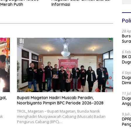
Merah Putih
Informasi
Poli
28 Ap
Burs
Sura
6 Feb
BK D
Duga
6 Sep
Dug
Dimi
11 Ju
gal,
Bupati Magetan Hadiri Muscab Peradin,
Dug
Noorbiyanto Pimpin BPC Periode 2026–2028
Angg
TROL, Magetan – Bupati Magetan, Bunda Nanik
9 Jul
uk
menghadiri Musyawarah Cabang (Muscab) Badan
DPRD
Pengurus Cabang (BPC)…
Pen
Part