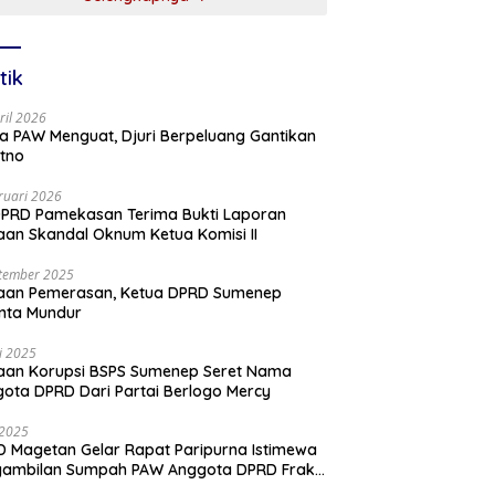
tik
ril 2026
a PAW Menguat, Djuri Berpeluang Gantikan
tno
ruari 2026
PRD Pamekasan Terima Bukti Laporan
an Skandal Oknum Ketua Komisi II
tember 2025
aan Pemerasan, Ketua DPRD Sumenep
nta Mundur
li 2025
aan Korupsi BSPS Sumenep Seret Nama
ota DPRD Dari Partai Berlogo Mercy
i 2025
 Magetan Gelar Rapat Paripurna Istimewa
gambilan Sumpah PAW Anggota DPRD Fraksi
ai Golkar