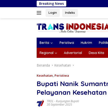
Langsung
Breaking News
Operasi Gabungan
ke
konten
Login
Indeks
Berita
Peristiwa
Hukrim
Politi
Regional
Advertorial
Desa Kita
Beranda
Kesehatan
Kesehatan
,
Peristiwa
Bupati Nanik Sumantri
Pelayanan Kesehatan
TROL
-
Kunjungan Bupati
30 September 2025