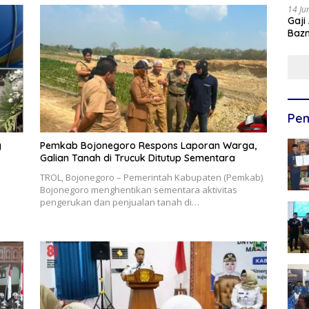
14 Ju
Gaji
Bazn
Ulan
Pem
g
Pemkab Bojonegoro Respons Laporan Warga,
Galian Tanah di Trucuk Ditutup Sementara
TROL, Bojonegoro – Pemerintah Kabupaten (Pemkab)
Bojonegoro menghentikan sementara aktivitas
pengerukan dan penjualan tanah di…