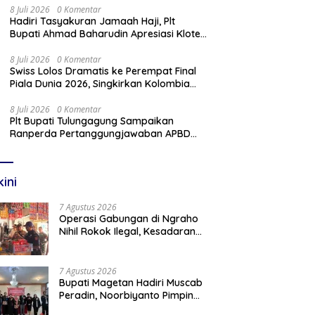
8 Juli 2026
0 Komentar
Hadiri Tasyakuran Jamaah Haji, Plt
Bupati Ahmad Baharudin Apresiasi Kloter
103 Harumkan Nama Tulungagung
8 Juli 2026
0 Komentar
Swiss Lolos Dramatis ke Perempat Final
Piala Dunia 2026, Singkirkan Kolombia
Lewat Adu Penalti
8 Juli 2026
0 Komentar
Plt Bupati Tulungagung Sampaikan
Ranperda Pertanggungjawaban APBD
2025 Dalam Rapat Paripurna DPRD
kini
7 Agustus 2026
Operasi Gabungan di Ngraho
Nihil Rokok Ilegal, Kesadaran
Pedagang Kian Meningkat
7 Agustus 2026
Bupati Magetan Hadiri Muscab
Peradin, Noorbiyanto Pimpin
BPC Periode 2026–2028