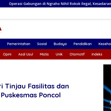
 di Ngraho Nihil Rokok Ilegal, Kesadaran Pedagang Kian Menin
k
Pemerintahan
Sosial
Budaya
Pendidikan
Keseha
Opini
Asal Usul
Mistis
Unik
Otomotif
Indeks
 Tinjau Fasilitas dan
 Puskesmas Poncol