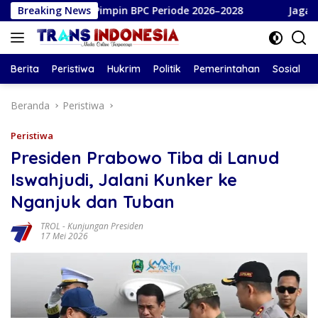
Langsung
iyanto Pimpin BPC Periode 2026–2028
Breaking News
Jaga Stabilitas
ke
konten
Berita
Peristiwa
Hukrim
Politik
Pemerintahan
Sosial
Beranda
Peristiwa
Peristiwa
Presiden Prabowo Tiba di Lanud
Iswahjudi, Jalani Kunker ke
Nganjuk dan Tuban
TROL
-
Kunjungan Presiden
17 Mei 2026