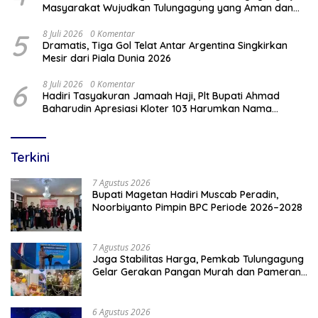
Masyarakat Wujudkan Tulungagung yang Aman dan
Rukun
5
8 Juli 2026
0 Komentar
Dramatis, Tiga Gol Telat Antar Argentina Singkirkan
Mesir dari Piala Dunia 2026
6
8 Juli 2026
0 Komentar
Hadiri Tasyakuran Jamaah Haji, Plt Bupati Ahmad
Baharudin Apresiasi Kloter 103 Harumkan Nama
Tulungagung
Terkini
7 Agustus 2026
Bupati Magetan Hadiri Muscab Peradin,
Noorbiyanto Pimpin BPC Periode 2026–2028
7 Agustus 2026
Jaga Stabilitas Harga, Pemkab Tulungagung
Gelar Gerakan Pangan Murah dan Pameran
Produk Unggulan
6 Agustus 2026