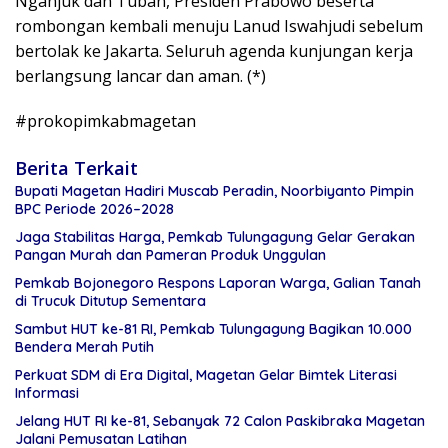
Nganjuk dan Tuban, Presiden Prabowo beserta
rombongan kembali menuju Lanud Iswahjudi sebelum
bertolak ke Jakarta. Seluruh agenda kunjungan kerja
berlangsung lancar dan aman. (*)
#prokopimkabmagetan
Berita Terkait
Bupati Magetan Hadiri Muscab Peradin, Noorbiyanto Pimpin
BPC Periode 2026–2028
Jaga Stabilitas Harga, Pemkab Tulungagung Gelar Gerakan
Pangan Murah dan Pameran Produk Unggulan
Pemkab Bojonegoro Respons Laporan Warga, Galian Tanah
di Trucuk Ditutup Sementara
Sambut HUT ke-81 RI, Pemkab Tulungagung Bagikan 10.000
Bendera Merah Putih
Perkuat SDM di Era Digital, Magetan Gelar Bimtek Literasi
Informasi
Jelang HUT RI ke-81, Sebanyak 72 Calon Paskibraka Magetan
Jalani Pemusatan Latihan