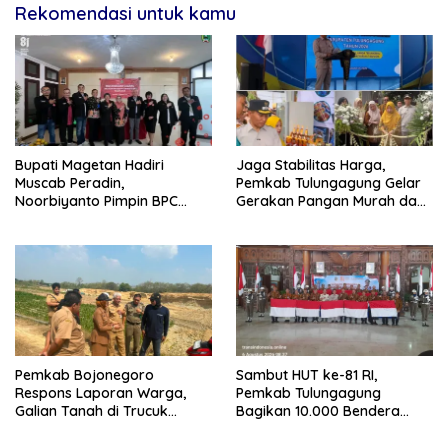
Rekomendasi untuk kamu
Bupati Magetan Hadiri
Jaga Stabilitas Harga,
Muscab Peradin,
Pemkab Tulungagung Gelar
Noorbiyanto Pimpin BPC
Gerakan Pangan Murah dan
Periode 2026–2028
Pameran Produk Unggulan
Pemkab Bojonegoro
Sambut HUT ke-81 RI,
Respons Laporan Warga,
Pemkab Tulungagung
Galian Tanah di Trucuk
Bagikan 10.000 Bendera
Ditutup Sementara
Merah Putih