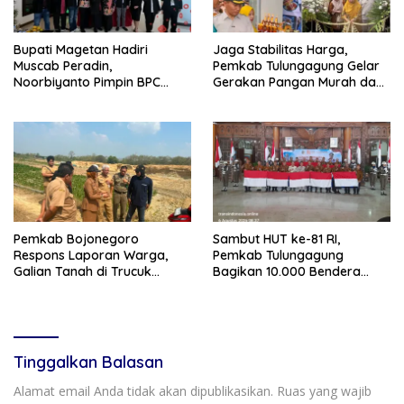
Bupati Magetan Hadiri
Jaga Stabilitas Harga,
Muscab Peradin,
Pemkab Tulungagung Gelar
Noorbiyanto Pimpin BPC
Gerakan Pangan Murah dan
Periode 2026–2028
Pameran Produk Unggulan
Pemkab Bojonegoro
Sambut HUT ke-81 RI,
Respons Laporan Warga,
Pemkab Tulungagung
Galian Tanah di Trucuk
Bagikan 10.000 Bendera
Ditutup Sementara
Merah Putih
Tinggalkan Balasan
Alamat email Anda tidak akan dipublikasikan.
Ruas yang wajib