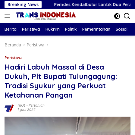
Langsung
Breaking News
Pemdes Kendalbulur Lantik Dua Perangkat Desa, Kade
ke
konten
Berita
Peristiwa
Hukrim
Politik
Pemerintahan
Sosial
Beranda
Peristiwa
Peristiwa
Hadiri Labuh Massal di Desa
Dukuh, Plt Bupati Tulungagung:
Tradisi Syukur yang Perkuat
Ketahanan Pangan
TROL
-
Pertanian
1 Juni 2026