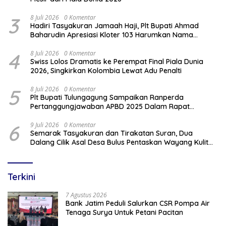
3
8 Juli 2026
0 Komentar
Hadiri Tasyakuran Jamaah Haji, Plt Bupati Ahmad
Baharudin Apresiasi Kloter 103 Harumkan Nama
Tulungagung
4
8 Juli 2026
0 Komentar
Swiss Lolos Dramatis ke Perempat Final Piala Dunia
2026, Singkirkan Kolombia Lewat Adu Penalti
5
8 Juli 2026
0 Komentar
Plt Bupati Tulungagung Sampaikan Ranperda
Pertanggungjawaban APBD 2025 Dalam Rapat
Paripurna DPRD
6
9 Juli 2026
0 Komentar
Semarak Tasyakuran dan Tirakatan Suran, Dua
Dalang Cilik Asal Desa Bulus Pentaskan Wayang Kulit
Lakon “Gathutkaca Winisuda”
Terkini
7 Agustus 2026
Bank Jatim Peduli Salurkan CSR Pompa Air
Tenaga Surya Untuk Petani Pacitan