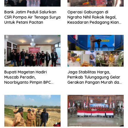
Bank Jatim Peduli Salurkan
Operasi Gabungan di
CSR Pompa Air Tenaga Surya
Ngraho Nihil Rokok Ilegal,
Untuk Petani Pacitan
Kesadaran Pedagang Kian
Meningkat
Bupati Magetan Hadiri
Jaga Stabilitas Harga,
Muscab Peradin,
Pemkab Tulungagung Gelar
Noorbiyanto Pimpin BPC
Gerakan Pangan Murah dan
Periode 2026–2028
Pameran Produk Unggulan