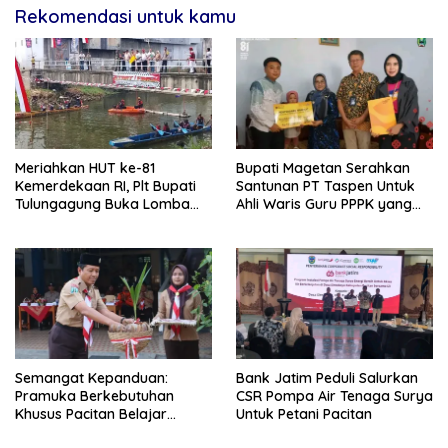
Rekomendasi untuk kamu
Meriahkan HUT ke-81
Bupati Magetan Serahkan
Kemerdekaan RI, Plt Bupati
Santunan PT Taspen Untuk
Tulungagung Buka Lomba
Ahli Waris Guru PPPK yang
Dayung di Botoran
Meninggal Saat Bertugas
Semangat Kepanduan:
Bank Jatim Peduli Salurkan
Pramuka Berkebutuhan
CSR Pompa Air Tenaga Surya
Khusus Pacitan Belajar
Untuk Petani Pacitan
Menjadi Tanggap, Tangkas,