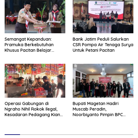
Semangat Kepanduan:
Bank Jatim Peduli Salurkan
Pramuka Berkebutuhan
CSR Pompa Air Tenaga Surya
Khusus Pacitan Belajar
Untuk Petani Pacitan
Menjadi Tanggap, Tangkas,
dan Tangguh
Operasi Gabungan di
Bupati Magetan Hadiri
Ngraho Nihil Rokok Ilegal,
Muscab Peradin,
Kesadaran Pedagang Kian
Noorbiyanto Pimpin BPC
Meningkat
Periode 2026–2028