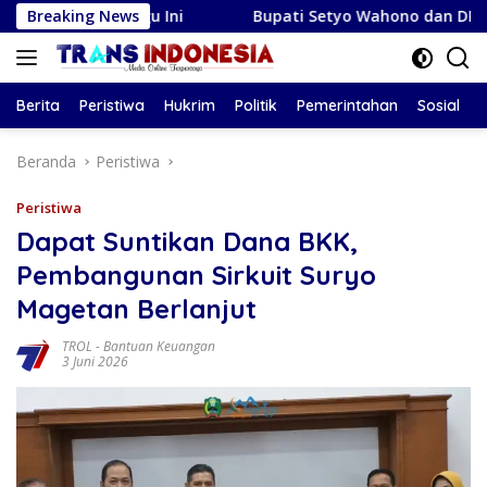
Langsung
Minggu Ini
Breaking News
Bupati Setyo Wahono dan DPRD Bojonegoro 
ke
konten
Berita
Peristiwa
Hukrim
Politik
Pemerintahan
Sosial
Beranda
Peristiwa
Peristiwa
Dapat Suntikan Dana BKK,
Pembangunan Sirkuit Suryo
Magetan Berlanjut
TROL
-
Bantuan Keuangan
3 Juni 2026