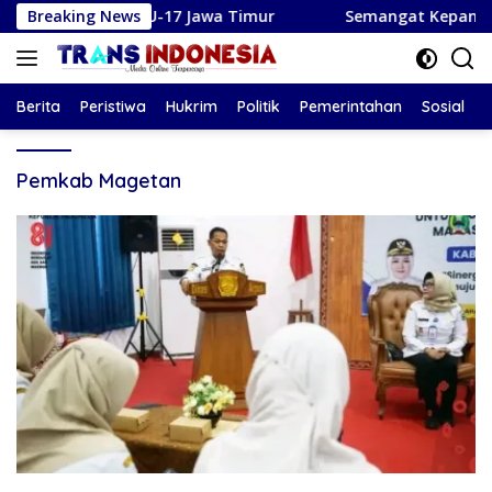
Langsung
 Soeratin U-17 Jawa Timur
Breaking News
Semangat Kepanduan: Pramu
ke
konten
Berita
Peristiwa
Hukrim
Politik
Pemerintahan
Sosial
Pemkab Magetan