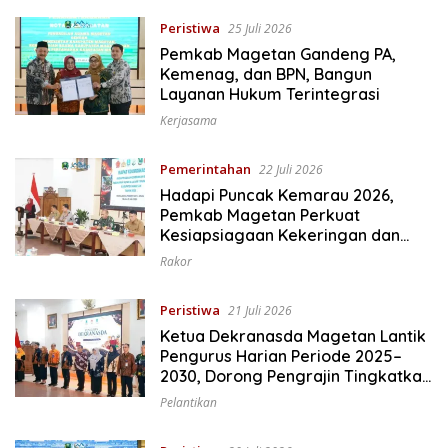
Peristiwa
25 Juli 2026
Pemkab Magetan Gandeng PA,
Kemenag, dan BPN, Bangun
Layanan Hukum Terintegrasi
Kerjasama
Pemerintahan
22 Juli 2026
Hadapi Puncak Kemarau 2026,
Pemkab Magetan Perkuat
Kesiapsiagaan Kekeringan dan
Karhutla
Rakor
Peristiwa
21 Juli 2026
Ketua Dekranasda Magetan Lantik
Pengurus Harian Periode 2025–
2030, Dorong Pengrajin Tingkatkan
Daya Saing
Pelantikan