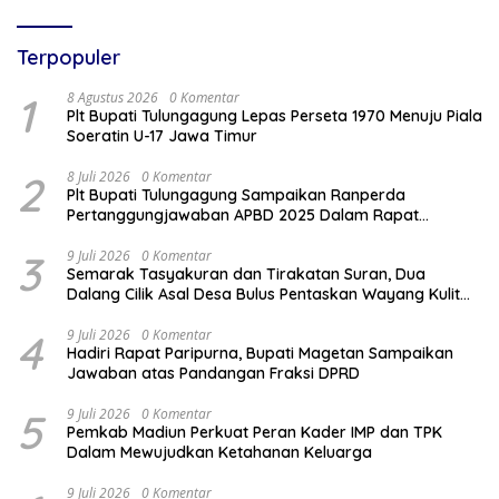
Terpopuler
1
8 Agustus 2026
0 Komentar
Plt Bupati Tulungagung Lepas Perseta 1970 Menuju Piala
Soeratin U-17 Jawa Timur
2
8 Juli 2026
0 Komentar
Plt Bupati Tulungagung Sampaikan Ranperda
Pertanggungjawaban APBD 2025 Dalam Rapat
Paripurna DPRD
3
9 Juli 2026
0 Komentar
Semarak Tasyakuran dan Tirakatan Suran, Dua
Dalang Cilik Asal Desa Bulus Pentaskan Wayang Kulit
Lakon “Gathutkaca Winisuda”
4
9 Juli 2026
0 Komentar
Hadiri Rapat Paripurna, Bupati Magetan Sampaikan
Jawaban atas Pandangan Fraksi DPRD
5
9 Juli 2026
0 Komentar
Pemkab Madiun Perkuat Peran Kader IMP dan TPK
Dalam Mewujudkan Ketahanan Keluarga
9 Juli 2026
0 Komentar