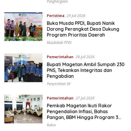
Penghargaan
Peristiwa
29 Juli 2026
Buka Musda PPDI, Bupati Nanik
Dorong Perangkat Desa Dukung
Program Prioritas Daerah
Musdakab PPDI
Pemerintahan
28 Juli 2026
Bupati Magetan Ambil Sumpah 230
PNS, Tekankan Integritas dan
Pengabdian
Penyerahan SK
Pemerintahan
27 Juli 2026
Pemkab Magetan Ikuti Rakor
Pengendalian Inflasi, Bahas
Pangan, BBM Hingga Program 3
Juta Rumah
Rakor