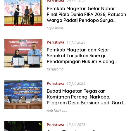
Peristiwa
20 Juli 2026
Pemkab Magetan Gelar Nobar
Final Piala Dunia FIFA 2026, Ratusan
Warga Padati Pendopo Surya
Graha
Sepakbola
Peristiwa
17 Juli 2026
Pemkab Magetan dan Kejari
Sepakat Lanjutkan Sinergi
Pendampingan Hukum Bidang
Datun
Kerjasama
Peristiwa
15 Juli 2026
Bupati Magetan Tegaskan
Komitmen Perangi Narkoba,
Program Desa Bersinar Jadi Garda
Terdepan
Anti Narkoba
Peristiwa
13 Juli 2026