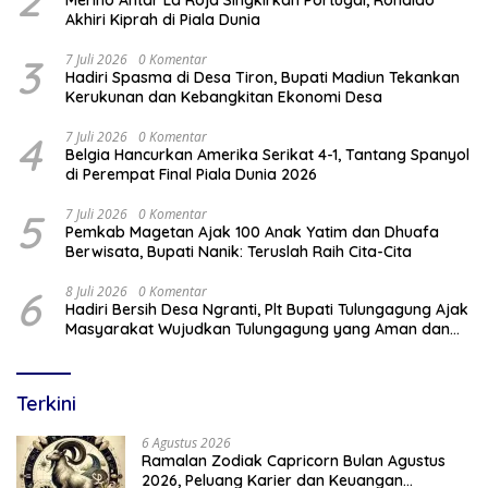
2
Merino Antar La Roja Singkirkan Portugal, Ronaldo
Akhiri Kiprah di Piala Dunia
3
7 Juli 2026
0 Komentar
Hadiri Spasma di Desa Tiron, Bupati Madiun Tekankan
Kerukunan dan Kebangkitan Ekonomi Desa
4
7 Juli 2026
0 Komentar
Belgia Hancurkan Amerika Serikat 4-1, Tantang Spanyol
di Perempat Final Piala Dunia 2026
5
7 Juli 2026
0 Komentar
Pemkab Magetan Ajak 100 Anak Yatim dan Dhuafa
Berwisata, Bupati Nanik: Teruslah Raih Cita-Cita
6
8 Juli 2026
0 Komentar
Hadiri Bersih Desa Ngranti, Plt Bupati Tulungagung Ajak
Masyarakat Wujudkan Tulungagung yang Aman dan
Rukun
Terkini
6 Agustus 2026
Ramalan Zodiak Capricorn Bulan Agustus
2026, Peluang Karier dan Keuangan