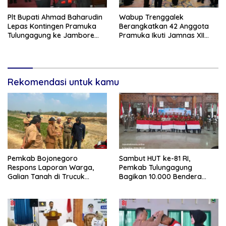
Plt Bupati Ahmad Baharudin
Wabup Trenggalek
Lepas Kontingen Pramuka
Berangkatkan 42 Anggota
Tulungagung ke Jambore
Pramuka Ikuti Jamnas XII
Nasional XII
2026
Rekomendasi untuk kamu
Pemkab Bojonegoro
Sambut HUT ke-81 RI,
Respons Laporan Warga,
Pemkab Tulungagung
Galian Tanah di Trucuk
Bagikan 10.000 Bendera
Ditutup Sementara
Merah Putih