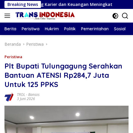
Langsung
, Peluang Karier dan Keuangan Meningkat
Breaking News
Pemkab Bojo
ke
konten
Berita
Peristiwa
Hukrim
Politik
Pemerintahan
Sosial
Beranda
Peristiwa
Peristiwa
Plt Bupati Tulungagung Serahkan
Bantuan ATENSI Rp284,7 Juta
Untuk 125 PPKS
TROL
-
Bansos
3 Juni 2026