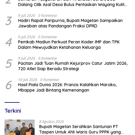
Dalang Cilik Asal Desa Bulus Pentaskan Wayang Kulit
Lakon “Gathutkaca Winisuda”
3
9 Juli 2026
0 Komentar
Hadiri Rapat Paripurna, Bupati Magetan Sampaikan
Jawaban atas Pandangan Fraksi DPRD
4
9 Juli 2026
0 Komentar
Pemkab Madiun Perkuat Peran Kader IMP dan TPK
Dalam Mewujudkan Ketahanan Keluarga
5
9 Juli 2026
0 Komentar
Pacitan Jadi Tuan Rumah Kejurprov Catur Jatim 2026,
720 Atlet Siap Beradu Strategi
6
10 Juli 2026
0 Komentar
Hasil Piala Dunia 2026: Prancis Kalahkan Maroko,
Mbappe Jadi Bintang Kemenangan
Terkini
8 Agustus 2026
Bupati Magetan Serahkan Santunan PT
Taspen Untuk Ahli Waris Guru PPPK yang