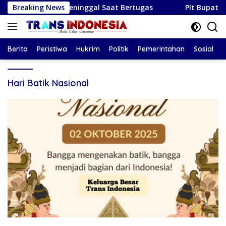
Langsung
PPK yang Meninggal Saat Bertugas
Breaking News
Plt Bupati Tulunga
ke
konten
Berita
Peristiwa
Hukrim
Politik
Pemerintahan
Sosial
Hari Batik Nasional