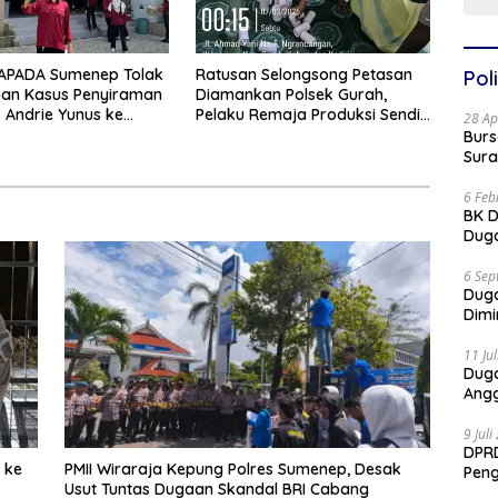
GAPADA Sumenep Tolak
Ratusan Selongsong Petasan
Poli
han Kasus Penyiraman
Diamankan Polsek Gurah,
s Andrie Yunus ke
Pelaku Remaja Produksi Sendiri
28 Ap
 Militer
Untuk Dijual
Burs
Sura
6 Feb
BK D
Duga
6 Sep
Dug
Dimi
11 Ju
Dug
Angg
9 Jul
DPRD
i ke
PMII Wiraraja Kepung Polres Sumenep, Desak
Pen
Usut Tuntas Dugaan Skandal BRI Cabang
Part