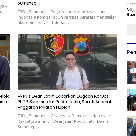
Sumenep
14 Ju
ya –
Gaji
aksa
TROL, Sumenep – Pergerakan Mahasiswa Islam
Bazn
Indonesia Komisariat Universitas Wiraraja menggelar
Ulan
aksi demonstrasi di depan…
Pem
elola
Aktivis Dear Jatim Laporkan Dugaan Korupsi
anja
PUTR Sumenep ke Polda Jatim, Soroti Anomali
Anggaran Miliaran Rupiah
TROL, Sumenep – Organisasi Demokrasi dan Aspirasi
n
Rakyat Jawa Timur (Dear Jatim) Koordinator Daerah
Sumenep…