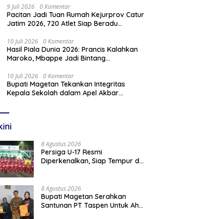
9 Juli 2026
0 Komentar
Pacitan Jadi Tuan Rumah Kejurprov Catur
Jatim 2026, 720 Atlet Siap Beradu
Strategi
10 Juli 2026
0 Komentar
Hasil Piala Dunia 2026: Prancis Kalahkan
Maroko, Mbappe Jadi Bintang
Kemenangan
10 Juli 2026
0 Komentar
Bupati Magetan Tekankan Integritas
Kepala Sekolah dalam Apel Akbar
Sambut Tahun Ajaran Baru 2026/2027
kini
8 Agustus 2026
Persiga U-17 Resmi
Diperkenalkan, Siap Tempur di
Piala Suratin 2026 Zona Jatim
8 Agustus 2026
Bupati Magetan Serahkan
Santunan PT Taspen Untuk Ahli
Waris Guru PPPK yang