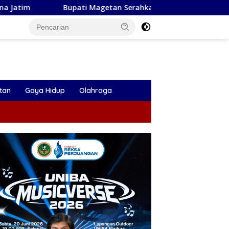
i Magetan Serahkan Santunan PT Taspen Untuk Ahli Waris Gur
tan
Gaya Hidup
Olahraga