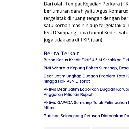
Dari olah Tempat Kejadian Perkara (TK
berlumuran darah yaitu Agus Komarudin (
tergelatak di ruang tengah dengan ber
satu korban masih hidup tergelatak di 
RSUD Simpang Lima Gumul Kediri. Satu 
juga tidak ada di TKP. (tian)
Berita Terkait
Buron Kasus Kredit Fiktif 4,5 M Serahkan Di
PMII Wiraraja Kepung Polres Sumenep, Des
Dear Jatim Ungkap Dugaan Problem Tata K
hingga Hak ASN Disorot
Aktivis Dear Jatim Laporkan Dugaan Korups
Anggaran Miliaran Rupiah
Aktivis GAPADA Sumenep Tolak Pelimpahan K
Militer
Ratusan Selongsong Petasan Diamankan Pols