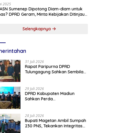
ni 2025
 ASN Sumenep Dipotong Diam-diam untuk
as? DPRD Geram, Minta Kebijakan Ditinjau
g!
Selengkapnya
erintahan
31 Juli 2026
Rapat Paripurna DPRD
Tulungagung Sahkan Sembilan
Perda dan Sepakati KUA-PPAS
2027
29 Juli 2026
DPRD Kabupaten Madiun
Sahkan Perda
Pertanggungjawaban APBD
2025, Bupati Tekankan Tiga
Agenda Prioritas
28 Juli 2026
Bupati Magetan Ambil Sumpah
230 PNS, Tekankan Integritas
dan Pengabdian