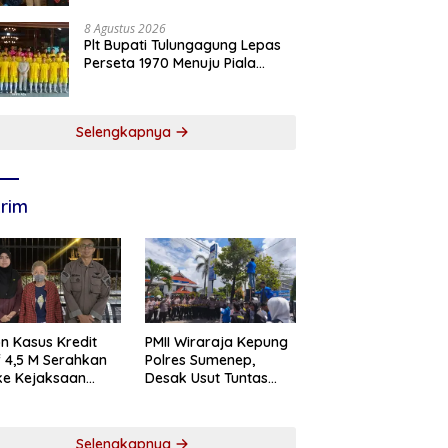
Meninggal Saat Bertugas
8 Agustus 2026
Plt Bupati Tulungagung Lepas
Perseta 1970 Menuju Piala
Soeratin U-17 Jawa Timur
Selengkapnya
rim
n Kasus Kredit
PMII Wiraraja Kepung
if 4,5 M Serahkan
Polres Sumenep,
 ke Kejaksaan
Desak Usut Tuntas
abaya
Dugaan Skandal BRI
Cabang Sumenep
Selengkapnya