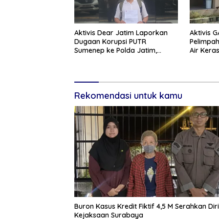
Aktivis Dear Jatim Laporkan
Aktivis 
Dugaan Korupsi PUTR
Pelimpa
Sumenep ke Polda Jatim,
Air Kera
Soroti Anomali Anggaran
Peradilan
Miliaran Rupiah
Rekomendasi untuk kamu
Buron Kasus Kredit Fiktif 4,5 M Serahkan Dir
Kejaksaan Surabaya