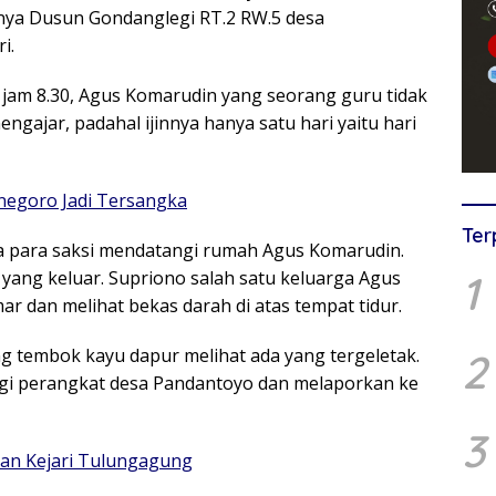
nya Dusun Gondanglegi RT.2 RW.5 desa
i.
 jam 8.30, Agus Komarudin yang seorang guru tidak
gajar, padahal ijinnya hanya satu hari yaitu hari
onegoro Jadi Tersangka
Ter
ya para saksi mendatangi rumah Agus Komarudin.
a yang keluar. Supriono salah satu keluarga Agus
1
 dan melihat bekas darah di atas tempat tidur.
ang tembok kayu dapur melihat ada yang tergeletak.
2
i perangkat desa Pandantoyo dan melaporkan ke
3
an Kejari Tulungagung