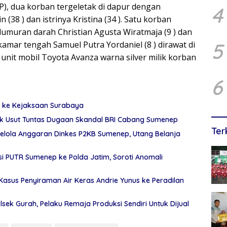
P), dua korban tergeletak di dapur dengan
4
38 ) dan istrinya Kristina (34 ). Satu korban
lumuran darah Christian Agusta Wiratmaja (9 ) dan
5
kamar tengah Samuel Putra Yordaniel (8 ) dirawat di
unit mobil Toyota Avanza warna silver milik korban
6
ri ke Kejaksaan Surabaya
ak Usut Tuntas Dugaan Skandal BRI Cabang Sumenep
Ter
elola Anggaran Dinkes P2KB Sumenep, Utang Belanja
i PUTR Sumenep ke Polda Jatim, Soroti Anomali
asus Penyiraman Air Keras Andrie Yunus ke Peradilan
ek Gurah, Pelaku Remaja Produksi Sendiri Untuk Dijual