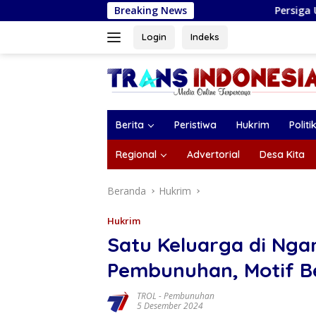
Langsung
Breaking News
Persiga U-17 Resmi Diperkenalka
ke
konten
Login
Indeks
Berita
Peristiwa
Hukrim
Politi
Regional
Advertorial
Desa Kita
Beranda
Hukrim
Hukrim
Satu Keluarga di Ngan
Pembunuhan, Motif B
TROL
-
Pembunuhan
5 Desember 2024