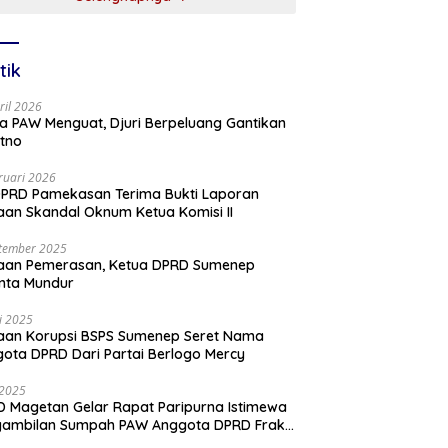
tik
ril 2026
a PAW Menguat, Djuri Berpeluang Gantikan
tno
ruari 2026
PRD Pamekasan Terima Bukti Laporan
an Skandal Oknum Ketua Komisi II
tember 2025
aan Pemerasan, Ketua DPRD Sumenep
nta Mundur
li 2025
aan Korupsi BSPS Sumenep Seret Nama
ota DPRD Dari Partai Berlogo Mercy
i 2025
 Magetan Gelar Rapat Paripurna Istimewa
gambilan Sumpah PAW Anggota DPRD Fraksi
ai Golkar