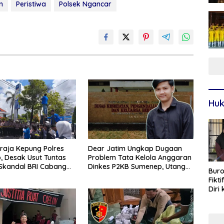
n
Peristiwa
Polsek Ngancar
Huk
araja Kepung Polres
Dear Jatim Ungkap Dugaan
 Desak Usut Tuntas
Problem Tata Kelola Anggaran
Skandal BRI Cabang
Dinkes P2KB Sumenep, Utang
Buro
p
Belanja hingga Hak ASN
Fikt
Disorot
Diri
Sur