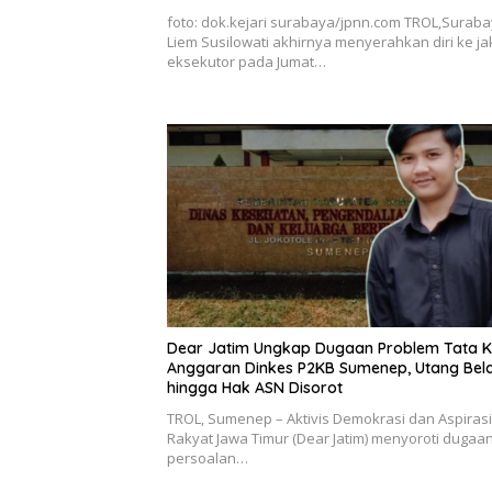
foto: dok.kejari surabaya/jpnn.com TROL,Suraba
Liem Susilowati akhirnya menyerahkan diri ke j
eksekutor pada Jumat…
Dear Jatim Ungkap Dugaan Problem Tata K
Anggaran Dinkes P2KB Sumenep, Utang Bel
hingga Hak ASN Disorot
TROL, Sumenep – Aktivis Demokrasi dan Aspirasi
Rakyat Jawa Timur (Dear Jatim) menyoroti dugaa
persoalan…