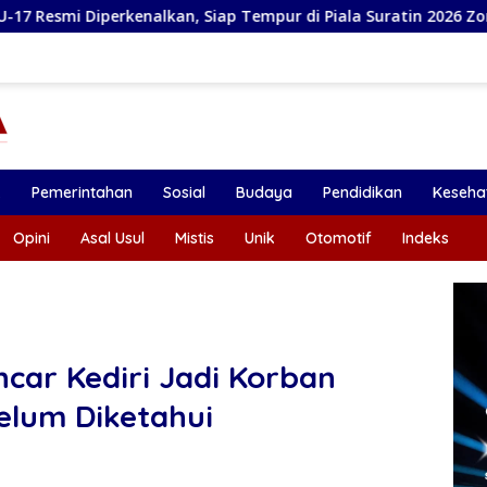
n, Siap Tempur di Piala Suratin 2026 Zona Jatim
Bupat
k
Pemerintahan
Sosial
Budaya
Pendidikan
Keseha
Opini
Asal Usul
Mistis
Unik
Otomotif
Indeks
car Kediri Jadi Korban
elum Diketahui