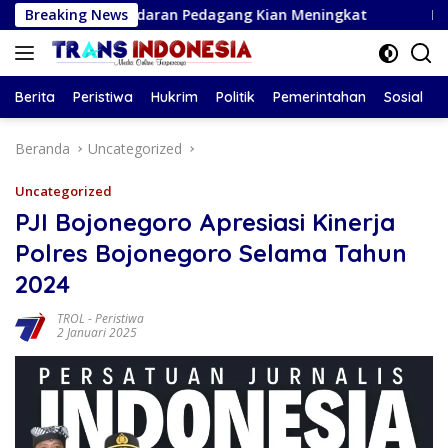
Langsung
, Kesadaran Pedagang Kian Meningkat
Breaking News
Bupati Magetan H
ke
konten
Berita
Peristiwa
Hukrim
Politik
Pemerintahan
Sosial
Beranda
Uncategorized
Uncategorized
PJI Bojonegoro Apresiasi Kinerja
Polres Bojonegoro Selama Tahun
2024
TROL
-
Peristiwa
2 Januari 2025