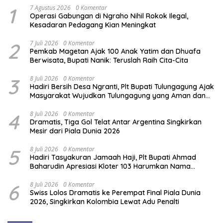
1
7 Agustus 2026
0 Komentar
Operasi Gabungan di Ngraho Nihil Rokok Ilegal,
Kesadaran Pedagang Kian Meningkat
2
7 Juli 2026
0 Komentar
Pemkab Magetan Ajak 100 Anak Yatim dan Dhuafa
Berwisata, Bupati Nanik: Teruslah Raih Cita-Cita
3
8 Juli 2026
0 Komentar
Hadiri Bersih Desa Ngranti, Plt Bupati Tulungagung Ajak
Masyarakat Wujudkan Tulungagung yang Aman dan
Rukun
4
8 Juli 2026
0 Komentar
Dramatis, Tiga Gol Telat Antar Argentina Singkirkan
Mesir dari Piala Dunia 2026
5
8 Juli 2026
0 Komentar
Hadiri Tasyakuran Jamaah Haji, Plt Bupati Ahmad
Baharudin Apresiasi Kloter 103 Harumkan Nama
Tulungagung
6
8 Juli 2026
0 Komentar
Swiss Lolos Dramatis ke Perempat Final Piala Dunia
2026, Singkirkan Kolombia Lewat Adu Penalti