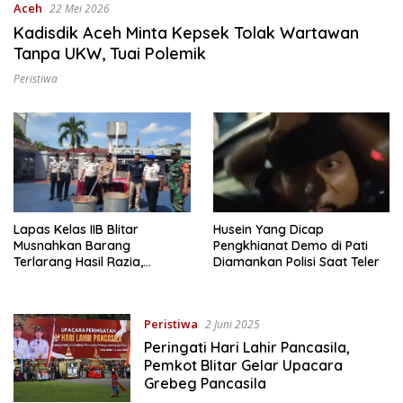
Aceh
22 Mei 2026
Kadisdik Aceh Minta Kepsek Tolak Wartawan
Tanpa UKW, Tuai Polemik
Peristiwa
Lapas Kelas IIB Blitar
Husein Yang Dicap
Musnahkan Barang
Pengkhianat Demo di Pati
Terlarang Hasil Razia,
Diamankan Polisi Saat Teler
Seluruh Tes Urine Negatif
Peristiwa
2 Juni 2025
Peringati Hari Lahir Pancasila,
Pemkot Blitar Gelar Upacara
Grebeg Pancasila