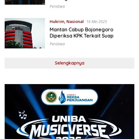
Tata Usaha Negara
Peristiwa
Hukrim
,
Nasional
16 Mei 2025
Mantan Cabup Bojonegoro
Diperiksa KPK Terkait Suap
Peristiwa
Selengkapnya