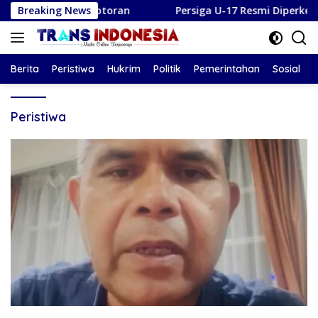
Langsung
ng di Botoran
Breaking News
Persiga U-17 Resmi Diperkenalkan, Siap 
ke
konten
Berita
Peristiwa
Hukrim
Politik
Pemerintahan
Sosial
Peristiwa