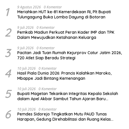
1
9 Agustus 2026
0 Komentar
Meriahkan HUT ke-81 Kemerdekaan RI, Plt Bupati
Tulungagung Buka Lomba Dayung di Botoran
2
9 Juli 2026
0 Komentar
Pemkab Madiun Perkuat Peran Kader IMP dan TPK
Dalam Mewujudkan Ketahanan Keluarga
3
9 Juli 2026
0 Komentar
Pacitan Jadi Tuan Rumah Kejurprov Catur Jatim 2026,
720 Atlet Siap Beradu Strategi
4
10 Juli 2026
0 Komentar
Hasil Piala Dunia 2026: Prancis Kalahkan Maroko,
Mbappe Jadi Bintang Kemenangan
5
10 Juli 2026
0 Komentar
Bupati Magetan Tekankan Integritas Kepala Sekolah
dalam Apel Akbar Sambut Tahun Ajaran Baru
2026/2027
6
10 Juli 2026
0 Komentar
Pemdes Sidorejo Tingkatkan Mutu PAUD Tunas
Harapan, Gedung Direhabilitasi dan Ruang Kelas
Dilengkapi AC