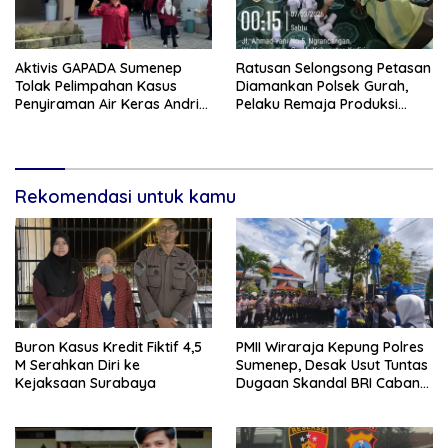
Aktivis GAPADA Sumenep
Ratusan Selongsong Petasan
Tolak Pelimpahan Kasus
Diamankan Polsek Gurah,
Penyiraman Air Keras Andrie
Pelaku Remaja Produksi
Yunus ke Peradilan Militer
Sendiri Untuk Dijual
Rekomendasi untuk kamu
Buron Kasus Kredit Fiktif 4,5
PMII Wiraraja Kepung Polres
M Serahkan Diri ke
Sumenep, Desak Usut Tuntas
Kejaksaan Surabaya
Dugaan Skandal BRI Cabang
Sumenep