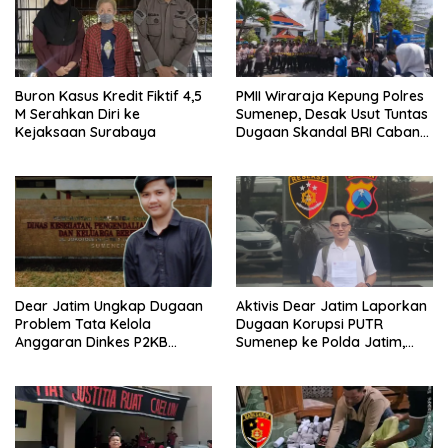
Buron Kasus Kredit Fiktif 4,5
PMII Wiraraja Kepung Polres
M Serahkan Diri ke
Sumenep, Desak Usut Tuntas
Kejaksaan Surabaya
Dugaan Skandal BRI Cabang
Sumenep
Dear Jatim Ungkap Dugaan
Aktivis Dear Jatim Laporkan
Problem Tata Kelola
Dugaan Korupsi PUTR
Anggaran Dinkes P2KB
Sumenep ke Polda Jatim,
Sumenep, Utang Belanja
Soroti Anomali Anggaran
hingga Hak ASN Disorot
Miliaran Rupiah