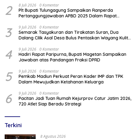
2
8 Juli 2026
0 Komentar
Plt Bupati Tulungagung Sampaikan Ranperda
Pertanggungjawaban APBD 2025 Dalam Rapat
Paripurna DPRD
3
9 Juli 2026
0 Komentar
Semarak Tasyakuran dan Tirakatan Suran, Dua
Dalang Cilik Asal Desa Bulus Pentaskan Wayang Kulit
Lakon “Gathutkaca Winisuda”
4
9 Juli 2026
0 Komentar
Hadiri Rapat Paripurna, Bupati Magetan Sampaikan
Jawaban atas Pandangan Fraksi DPRD
5
9 Juli 2026
0 Komentar
Pemkab Madiun Perkuat Peran Kader IMP dan TPK
Dalam Mewujudkan Ketahanan Keluarga
6
9 Juli 2026
0 Komentar
Pacitan Jadi Tuan Rumah Kejurprov Catur Jatim 2026,
720 Atlet Siap Beradu Strategi
Terkini
8 Agustus 2026