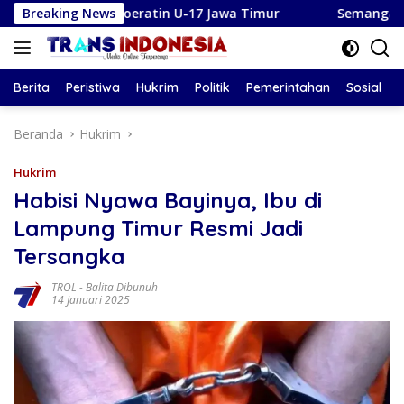
Langsung
iala Soeratin U-17 Jawa Timur
Breaking News
Semangat Kepanduan: Pr
ke
konten
Berita
Peristiwa
Hukrim
Politik
Pemerintahan
Sosial
Beranda
Hukrim
Hukrim
Habisi Nyawa Bayinya, Ibu di
Lampung Timur Resmi Jadi
Tersangka
TROL
-
Balita Dibunuh
14 Januari 2025