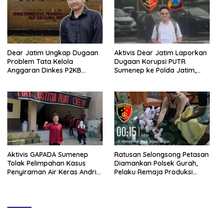
Dear Jatim Ungkap Dugaan
Aktivis Dear Jatim Laporkan
Problem Tata Kelola
Dugaan Korupsi PUTR
Anggaran Dinkes P2KB
Sumenep ke Polda Jatim,
Sumenep, Utang Belanja
Soroti Anomali Anggaran
hingga Hak ASN Disorot
Miliaran Rupiah
Aktivis GAPADA Sumenep
Ratusan Selongsong Petasan
Tolak Pelimpahan Kasus
Diamankan Polsek Gurah,
Penyiraman Air Keras Andrie
Pelaku Remaja Produksi
Yunus ke Peradilan Militer
Sendiri Untuk Dijual