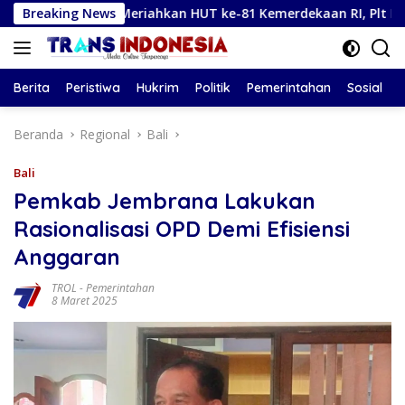
Langsung
Breaking News
Meriahkan HUT ke-81 Kemerdekaan RI, Plt Bupati Tulung
ke
konten
Berita
Peristiwa
Hukrim
Politik
Pemerintahan
Sosial
Beranda
Regional
Bali
Bali
Pemkab Jembrana Lakukan
Rasionalisasi OPD Demi Efisiensi
Anggaran
TROL
-
Pemerintahan
8 Maret 2025