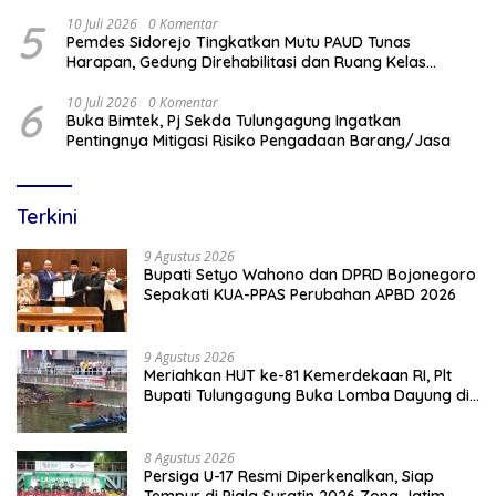
2026/2027
5
10 Juli 2026
0 Komentar
Pemdes Sidorejo Tingkatkan Mutu PAUD Tunas
Harapan, Gedung Direhabilitasi dan Ruang Kelas
Dilengkapi AC
6
10 Juli 2026
0 Komentar
Buka Bimtek, Pj Sekda Tulungagung Ingatkan
Pentingnya Mitigasi Risiko Pengadaan Barang/Jasa
Terkini
9 Agustus 2026
Bupati Setyo Wahono dan DPRD Bojonegoro
Sepakati KUA-PPAS Perubahan APBD 2026
9 Agustus 2026
Meriahkan HUT ke-81 Kemerdekaan RI, Plt
Bupati Tulungagung Buka Lomba Dayung di
Botoran
8 Agustus 2026
Persiga U-17 Resmi Diperkenalkan, Siap
Tempur di Piala Suratin 2026 Zona Jatim