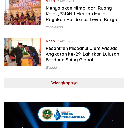
Aceh
7 Mei 2026
Menyalakan Mimpi dari Ruang
Kelas, SMAN 1 Meurah Mulia
Rayakan Hardiknas Lewat Karya
Siswa
Pendidikan
Aceh
7 Mei 2026
Pesantren Misbahul Ulum Wisuda
Angkatan ke-29, Lahirkan Lulusan
Berdaya Saing Global
Wisuda
Selengkapnya