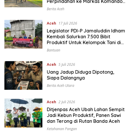
Perpindahan ke Markas Komando
Baru di Aceh Jaya
Berita Aceh
Aceh
17 Juli 2026
Legislator PDI-P Jamaluddin Idham
Kembali Salurkan 7.500 Bibit
Produktif Untuk Kelompok Tani di
Aceh
Bantuan
Aceh
5 Juli 2026
Uang Jadup Diduga Dipotong,
Siapa Dalangnya
Berita Aceh Utara
Aceh
2 Juli 2026
Ditjenpas Aceh Ubah Lahan Sempit
Jadi Kebun Produktif, Panen Sawi
dan Terong di Rutan Banda Aceh
Ketahanan Pangan