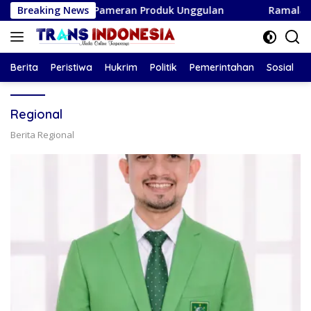
Langsung
urah dan Pameran Produk Unggulan
Breaking News
Ramalan Pisces Agu
ke
konten
Berita
Peristiwa
Hukrim
Politik
Pemerintahan
Sosial
Regional
Berita Regional