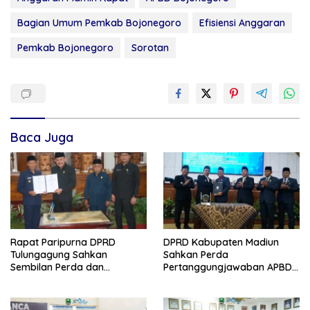
Bagian Umum Pemkab Bojonegoro
Efisiensi Anggaran
Pemkab Bojonegoro
Sorotan
Baca Juga
Rapat Paripurna DPRD
DPRD Kabupaten Madiun
Tulungagung Sahkan
Sahkan Perda
Sembilan Perda dan
Pertanggungjawaban APBD
Sepakati KUA-PPAS 2027
2025, Bupati Tekankan Tiga
Agenda Prioritas