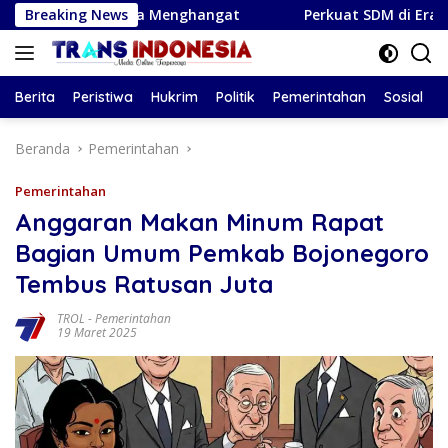
Langsung
, Asmara Menghangat
Breaking News
Perkuat SDM di Era Digital, Maget
ke
konten
Berita
Peristiwa
Hukrim
Politik
Pemerintahan
Sosial
Beranda
Pemerintahan
Pemerintahan
Anggaran Makan Minum Rapat
Bagian Umum Pemkab Bojonegoro
Tembus Ratusan Juta
TROL
-
Pemerintahan
19 Maret 2025