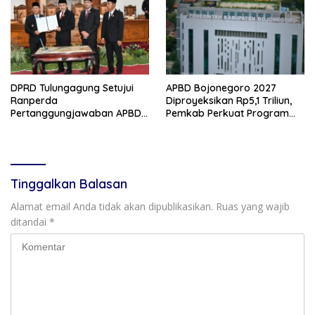
DPRD Tulungagung Setujui
APBD Bojonegoro 2027
Ranperda
Diproyeksikan Rp5,1 Triliun,
Pertanggungjawaban APBD
Pemkab Perkuat Program
2025, Bahas KUA-PPAS 2027
Prioritas di Tengah
dan Lantik Anggota PAW
Penurunan Dana Transfer
Tinggalkan Balasan
Alamat email Anda tidak akan dipublikasikan.
Ruas yang wajib
ditandai
*