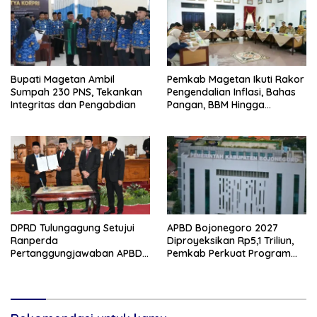
Bupati Magetan Ambil
Pemkab Magetan Ikuti Rakor
Sumpah 230 PNS, Tekankan
Pengendalian Inflasi, Bahas
Integritas dan Pengabdian
Pangan, BBM Hingga
Program 3 Juta Rumah
DPRD Tulungagung Setujui
APBD Bojonegoro 2027
Ranperda
Diproyeksikan Rp5,1 Triliun,
Pertanggungjawaban APBD
Pemkab Perkuat Program
2025, Bahas KUA-PPAS 2027
Prioritas di Tengah
dan Lantik Anggota PAW
Penurunan Dana Transfer