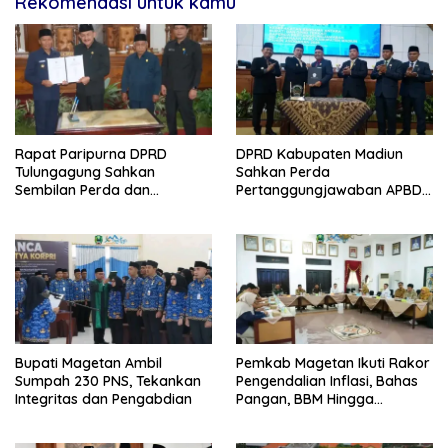
Rekomendasi untuk kamu
Rapat Paripurna DPRD
DPRD Kabupaten Madiun
Tulungagung Sahkan
Sahkan Perda
Sembilan Perda dan
Pertanggungjawaban APBD
Sepakati KUA-PPAS 2027
2025, Bupati Tekankan Tiga
Agenda Prioritas
Bupati Magetan Ambil
Pemkab Magetan Ikuti Rakor
Sumpah 230 PNS, Tekankan
Pengendalian Inflasi, Bahas
Integritas dan Pengabdian
Pangan, BBM Hingga
Program 3 Juta Rumah