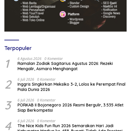
Terpopuler
1
6 Agustus 2026
0 Komentar
Ramalan Zodiak Sagitarius Agustus 2026: Rezeki
Mengalir, Asmara Menghangat
2
6 Juli 2026
0 Komentar
Inggris Singkirkan Meksiko 3-2, Lolos ke Perempat Final
Piala Dunia 2026
3
6 Juli 2026
0 Komentar
PORKAB II Bojonegoro 2026 Resmi Bergulir, 3.535 Atlet
Siap Berkompetisi
4
6 Juli 2026
0 Komentar
The Nice Kids Fun Run 2026 Semarakan Hari Jadi
Kabupaten Madiun ke-458, Bupati: Tidak Ada Prestasi