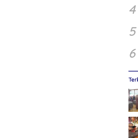
4
5
6
Ter