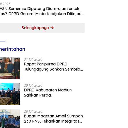
ni 2025
 ASN Sumenep Dipotong Diam-diam untuk
as? DPRD Geram, Minta Kebijakan Ditinjau
g!
Selengkapnya
erintahan
31 Juli 2026
Rapat Paripurna DPRD
Tulungagung Sahkan Sembilan
Perda dan Sepakati KUA-PPAS
2027
29 Juli 2026
DPRD Kabupaten Madiun
Sahkan Perda
Pertanggungjawaban APBD
2025, Bupati Tekankan Tiga
Agenda Prioritas
28 Juli 2026
Bupati Magetan Ambil Sumpah
230 PNS, Tekankan Integritas
dan Pengabdian