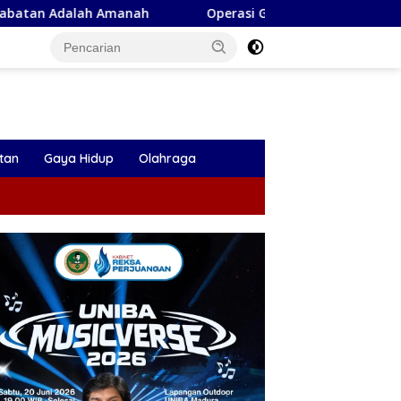
ah Amanah
Operasi Gabungan di Ngraho Nihil Rokok Ile
tan
Gaya Hidup
Olahraga