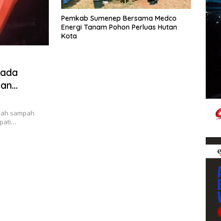
Pemkab Sumenep Bersama Medco
Energi Tanam Pohon Perluas Hutan
Kota
mada
kan
lah sampah
pati…