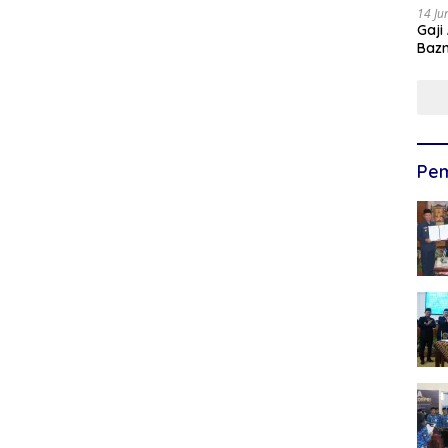
14 Ju
Gaji
Bazn
Ulan
Pem