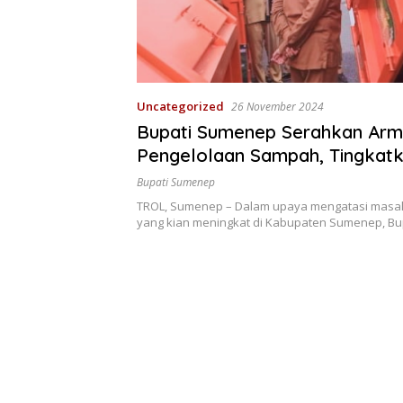
Uncategorized
26 November 2024
Bupati Sumenep Serahkan Ar
Pengelolaan Sampah, Tingkat
Kebersihan Lingkungan
Bupati Sumenep
TROL, Sumenep – Dalam upaya mengatasi masa
yang kian meningkat di Kabupaten Sumenep, Bu