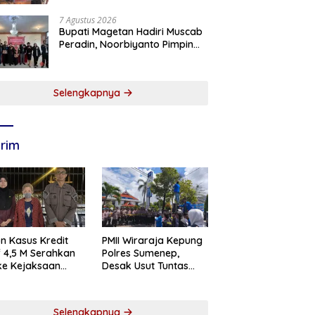
7 Agustus 2026
Bupati Magetan Hadiri Muscab
Peradin, Noorbiyanto Pimpin
BPC Periode 2026–2028
Selengkapnya
rim
n Kasus Kredit
PMII Wiraraja Kepung
if 4,5 M Serahkan
Polres Sumenep,
 ke Kejaksaan
Desak Usut Tuntas
abaya
Dugaan Skandal BRI
Cabang Sumenep
Selengkapnya