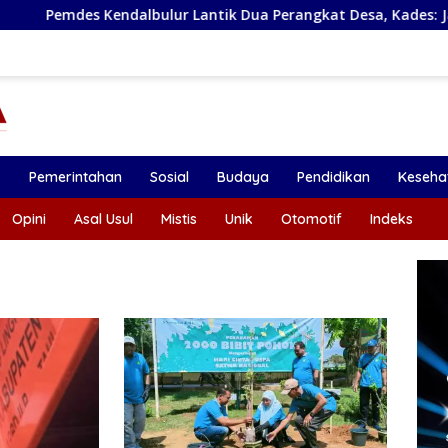
Kendalbulur Lantik Dua Perangkat Desa, Kades: Jabatan Adal
k
Pemerintahan
Sosial
Budaya
Pendidikan
Keseha
Opini
Asal Usul
Mistis
Unik
Otomotif
Indeks