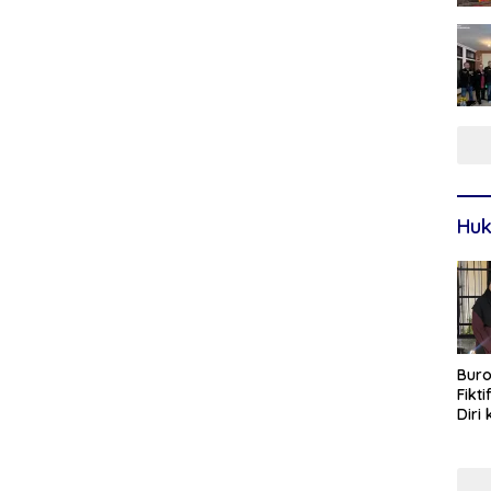
Huk
Buro
Fikt
Diri
Sur