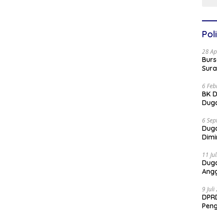
Poli
28 Ap
Burs
Sura
6 Feb
BK D
Duga
6 Sep
Dug
Dimi
11 Ju
Dug
Angg
9 Jul
DPRD
Pen
Part