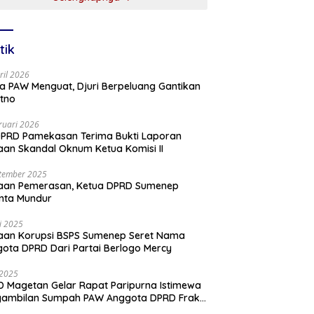
tik
ril 2026
a PAW Menguat, Djuri Berpeluang Gantikan
tno
ruari 2026
PRD Pamekasan Terima Bukti Laporan
an Skandal Oknum Ketua Komisi II
tember 2025
aan Pemerasan, Ketua DPRD Sumenep
nta Mundur
li 2025
aan Korupsi BSPS Sumenep Seret Nama
ota DPRD Dari Partai Berlogo Mercy
i 2025
 Magetan Gelar Rapat Paripurna Istimewa
gambilan Sumpah PAW Anggota DPRD Fraksi
ai Golkar