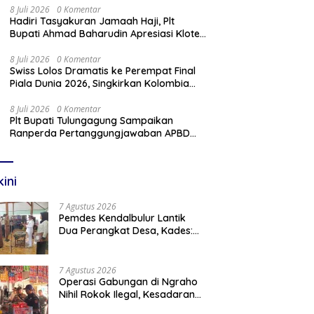
8 Juli 2026
0 Komentar
Hadiri Tasyakuran Jamaah Haji, Plt
Bupati Ahmad Baharudin Apresiasi Kloter
103 Harumkan Nama Tulungagung
8 Juli 2026
0 Komentar
Swiss Lolos Dramatis ke Perempat Final
Piala Dunia 2026, Singkirkan Kolombia
Lewat Adu Penalti
8 Juli 2026
0 Komentar
Plt Bupati Tulungagung Sampaikan
Ranperda Pertanggungjawaban APBD
2025 Dalam Rapat Paripurna DPRD
kini
7 Agustus 2026
Pemdes Kendalbulur Lantik
Dua Perangkat Desa, Kades:
Jabatan Adalah Amanah
7 Agustus 2026
Operasi Gabungan di Ngraho
Nihil Rokok Ilegal, Kesadaran
Pedagang Kian Meningkat