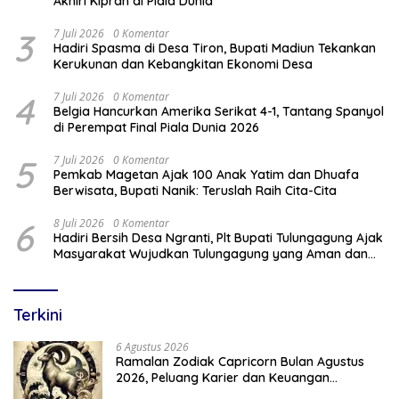
Akhiri Kiprah di Piala Dunia
3
7 Juli 2026
0 Komentar
Hadiri Spasma di Desa Tiron, Bupati Madiun Tekankan
Kerukunan dan Kebangkitan Ekonomi Desa
4
7 Juli 2026
0 Komentar
Belgia Hancurkan Amerika Serikat 4-1, Tantang Spanyol
di Perempat Final Piala Dunia 2026
5
7 Juli 2026
0 Komentar
Pemkab Magetan Ajak 100 Anak Yatim dan Dhuafa
Berwisata, Bupati Nanik: Teruslah Raih Cita-Cita
6
8 Juli 2026
0 Komentar
Hadiri Bersih Desa Ngranti, Plt Bupati Tulungagung Ajak
Masyarakat Wujudkan Tulungagung yang Aman dan
Rukun
Terkini
6 Agustus 2026
Ramalan Zodiak Capricorn Bulan Agustus
2026, Peluang Karier dan Keuangan
Meningkat