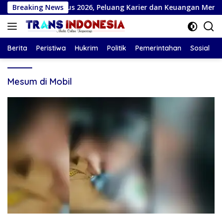
Langsung
Bulan Agustus 2026, Peluang Karier dan Keuangan Meningkat
Breaking News
ke
konten
Berita
Peristiwa
Hukrim
Politik
Pemerintahan
Sosial
Mesum di Mobil