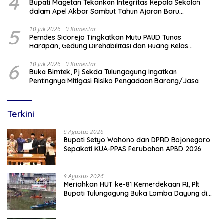
4
Bupati Magetan Tekankan Integritas Kepala Sekolah
dalam Apel Akbar Sambut Tahun Ajaran Baru
2026/2027
5
10 Juli 2026
0 Komentar
Pemdes Sidorejo Tingkatkan Mutu PAUD Tunas
Harapan, Gedung Direhabilitasi dan Ruang Kelas
Dilengkapi AC
6
10 Juli 2026
0 Komentar
Buka Bimtek, Pj Sekda Tulungagung Ingatkan
Pentingnya Mitigasi Risiko Pengadaan Barang/Jasa
Terkini
9 Agustus 2026
Bupati Setyo Wahono dan DPRD Bojonegoro
Sepakati KUA-PPAS Perubahan APBD 2026
9 Agustus 2026
Meriahkan HUT ke-81 Kemerdekaan RI, Plt
Bupati Tulungagung Buka Lomba Dayung di
Botoran