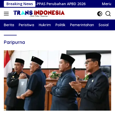
Langsung
akati KUA-PPAS Perubahan APBD 2026
Breaking News
Meriahkan HUT k
ke
konten
Berita
Peristiwa
Hukrim
Politik
Pemerintahan
Sosial
Paripurna