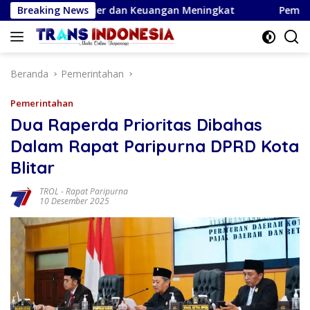
Langsung
ang Karier dan Keuangan Meningkat
Breaking News
Pemkab Bojonegoro 
ke
konten
Beranda
Pemerintahan
Pemerintahan
Dua Raperda Prioritas Dibahas
Dalam Rapat Paripurna DPRD Kota
Blitar
TROL
-
Rapat Paripurna
10 Desember 2025