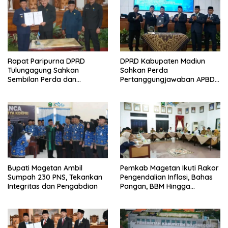
Rapat Paripurna DPRD
DPRD Kabupaten Madiun
Tulungagung Sahkan
Sahkan Perda
Sembilan Perda dan
Pertanggungjawaban APBD
Sepakati KUA-PPAS 2027
2025, Bupati Tekankan Tiga
Agenda Prioritas
Bupati Magetan Ambil
Pemkab Magetan Ikuti Rakor
Sumpah 230 PNS, Tekankan
Pengendalian Inflasi, Bahas
Integritas dan Pengabdian
Pangan, BBM Hingga
Program 3 Juta Rumah