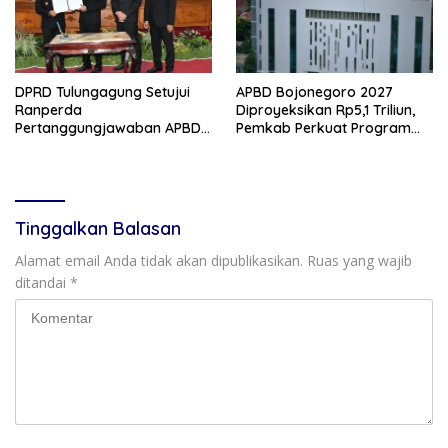
DPRD Tulungagung Setujui
APBD Bojonegoro 2027
Ranperda
Diproyeksikan Rp5,1 Triliun,
Pertanggungjawaban APBD
Pemkab Perkuat Program
2025, Bahas KUA-PPAS 2027
Prioritas di Tengah
dan Lantik Anggota PAW
Penurunan Dana Transfer
Tinggalkan Balasan
Alamat email Anda tidak akan dipublikasikan.
Ruas yang wajib
ditandai
*