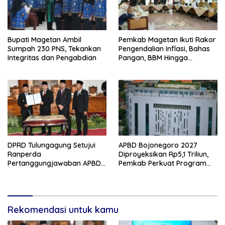
Bupati Magetan Ambil
Pemkab Magetan Ikuti Rakor
Sumpah 230 PNS, Tekankan
Pengendalian Inflasi, Bahas
Integritas dan Pengabdian
Pangan, BBM Hingga
Program 3 Juta Rumah
DPRD Tulungagung Setujui
APBD Bojonegoro 2027
Ranperda
Diproyeksikan Rp5,1 Triliun,
Pertanggungjawaban APBD
Pemkab Perkuat Program
2025, Bahas KUA-PPAS 2027
Prioritas di Tengah
dan Lantik Anggota PAW
Penurunan Dana Transfer
Rekomendasi untuk kamu