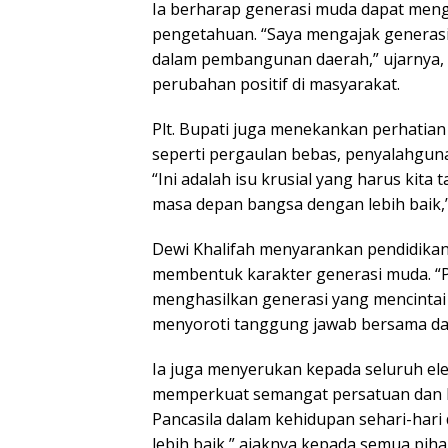
Ia berharap generasi muda dapat meng
pengetahuan. “Saya mengajak generasi 
dalam pembangunan daerah,” ujarnya, 
perubahan positif di masyarakat.
Plt. Bupati juga menekankan perhatian
seperti pergaulan bebas, penyalahguna
“Ini adalah isu krusial yang harus ki
masa depan bangsa dengan lebih baik,”
Dewi Khalifah menyarankan pendidikan 
membentuk karakter generasi muda. “P
menghasilkan generasi yang mencintai 
menyoroti tanggung jawab bersama dala
Ia juga menyerukan kepada seluruh e
memperkuat semangat persatuan dan ke
Pancasila dalam kehidupan sehari-har
lebih baik,” ajaknya kepada semua piha