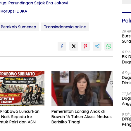
nya, Perundingan Sejak Era Jokowi
i Korupsi DJKA
Poli
Pemkab Sumenep
Transindonesia.online
28 Ap
Burs
Sura
6 Feb
BK D
Duga
6 Sep
Dug
Dimi
11 Ju
Dug
Angg
 Prabowo Luncurkan
Pemerintah Larang Anak di
9 Jul
 Naik Sepeda ke
Bawah 16 Tahun Akses Medsos
DPRD
ntuk Polri dan ASN
Berisiko Tinggi
Pen
Part