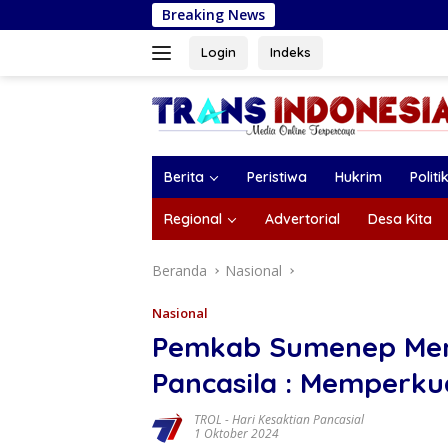
Langsung
Breaking News
Sambut HUT
ke
konten
Login
Indeks
Berita
Peristiwa
Hukrim
Politi
Regional
Advertorial
Desa Kita
Beranda
Nasional
Nasional
Pemkab Sumenep Memp
Pancasila : Memperkua
TROL
-
Hari Kesaktian Pancasial
1 Oktober 2024