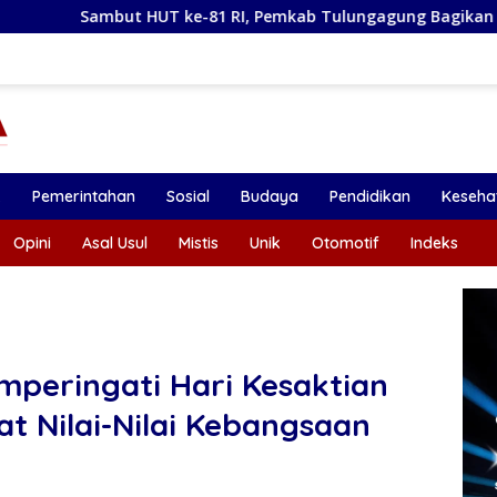
 ke-81 RI, Pemkab Tulungagung Bagikan 10.000 Bendera Merah
k
Pemerintahan
Sosial
Budaya
Pendidikan
Keseha
Opini
Asal Usul
Mistis
Unik
Otomotif
Indeks
eringati Hari Kesaktian
t Nilai-Nilai Kebangsaan