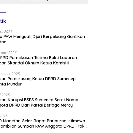
tik
ril 2026
a PAW Menguat, Djuri Berpeluang Gantikan
tno
ruari 2026
PRD Pamekasan Terima Bukti Laporan
an Skandal Oknum Ketua Komisi II
tember 2025
aan Pemerasan, Ketua DPRD Sumenep
nta Mundur
li 2025
aan Korupsi BSPS Sumenep Seret Nama
ota DPRD Dari Partai Berlogo Mercy
i 2025
 Magetan Gelar Rapat Paripurna Istimewa
gambilan Sumpah PAW Anggota DPRD Fraksi
ai Golkar