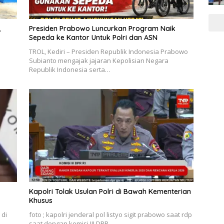
,
Presiden Prabowo Luncurkan Program Naik
Sepeda ke Kantor Untuk Polri dan ASN
TROL, Kediri – Presiden Republik Indonesia Prabowo
Subianto mengajak jajaran Kepolisian Negara
Republik Indonesia serta…
Kapolri Tolak Usulan Polri di Bawah Kementerian
Khusus
 di
foto ; kapolri jenderal pol listyo sigit prabowo saat rdp
l…
saat dengan komisi III DPR…