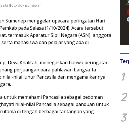
sila (foto dok istimewah)
en Sumenep menggelar upacara peringatan Hari
 Pemkab pada Selasa (1/10/2024). Acara tersebut
kat, termasuk Aparatur Sipil Negara (ASN), anggota
serta mahasiswa dan pelajar yang ada di
Ter
ep, Dewi Khalifah, menegaskan bahwa peringatan
enang perjuangan para pahlawan bangsa. Ia
1
 nilai-nilai luhur Pancasila dan mengamalkannya
gara.
2
rta untuk memahami Pancasila sebagai pedoman
hayati nilai-nilai Pancasila sebagai panduan untuk
utama di tengah berbagai tantangan yang
3