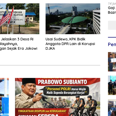
14 Ju
Gaji
Bazn
Ulan
 Jelaskan 3 Desa RI
Usai Sudewo, KPK Bidik
ilayahnya,
Anggota DPR Lain di Korupsi
Pem
gan Sejak Era Jokowi
DJKA