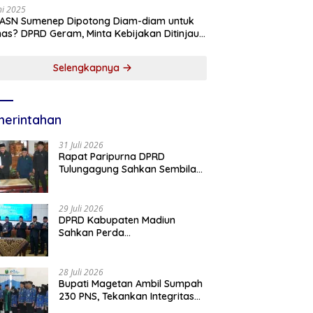
ni 2025
 ASN Sumenep Dipotong Diam-diam untuk
as? DPRD Geram, Minta Kebijakan Ditinjau
g!
Selengkapnya
erintahan
31 Juli 2026
Rapat Paripurna DPRD
Tulungagung Sahkan Sembilan
Perda dan Sepakati KUA-PPAS
2027
29 Juli 2026
DPRD Kabupaten Madiun
Sahkan Perda
Pertanggungjawaban APBD
2025, Bupati Tekankan Tiga
Agenda Prioritas
28 Juli 2026
Bupati Magetan Ambil Sumpah
230 PNS, Tekankan Integritas
dan Pengabdian