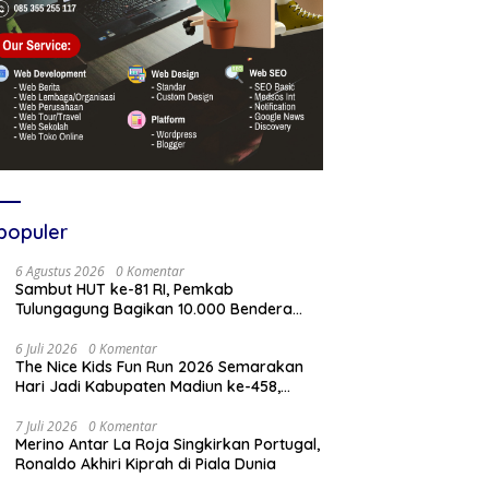
populer
6 Agustus 2026
0 Komentar
Sambut HUT ke-81 RI, Pemkab
Tulungagung Bagikan 10.000 Bendera
Merah Putih
6 Juli 2026
0 Komentar
The Nice Kids Fun Run 2026 Semarakan
Hari Jadi Kabupaten Madiun ke-458,
Bupati: Tidak Ada Prestasi Tanpa
Kompetisi
7 Juli 2026
0 Komentar
Merino Antar La Roja Singkirkan Portugal,
Ronaldo Akhiri Kiprah di Piala Dunia