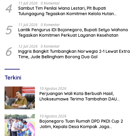
4
11 Juli 2026
0 Komentar
Sambut Tim Penilai Wana Lestari, Plt Bupati
Tulungagung Tegaskan Komitmen Kelola Hutan
Berkelanjutan
5
11 Juli 2026
0 Komentar
Lantik Pengurus IDI Bojonegoro, Bupati Setyo Wahono
Tegaskan Komitmen Perkuat Layanan Kesehatan
6
12 Juli 2026
0 Komentar
Inggris Bangkit Tumbangkan Norwegia 2-1 Lewat Extra
Time, Jude Bellingham Borong Dua Gol
Terkini
10 Agustus 2026
Perjuangan Wali Kota Berbuah Hasil,
Lhokseumawe Terima Tambahan DAU
Rp86,95 Miliar Untuk Perkuat Belanja ASN
2026
10 Agustus 2026
Bojonegoro Tuan Rumah DPD PKDI Cup 2
Jatim, Kepala Desa Kompak Jaga
Sportivitas dan Semangat Persaudaraan