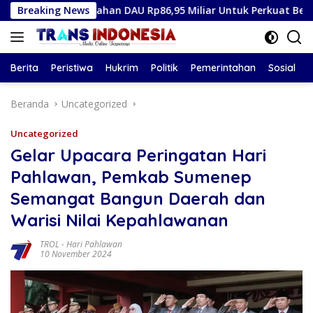
Langsung
mbahan DAU Rp86,95 Miliar Untuk Perkuat Belanja ASN 2026
Breaking News
ke
konten
Berita
Peristiwa
Hukrim
Politik
Pemerintahan
Sosial
Beranda
Uncategorized
Uncategorized
Gelar Upacara Peringatan Hari
Pahlawan, Pemkab Sumenep
Semangat Bangun Daerah dan
Warisi Nilai Kepahlawanan
TROL
-
Hari Pahlawan
10 November 2024