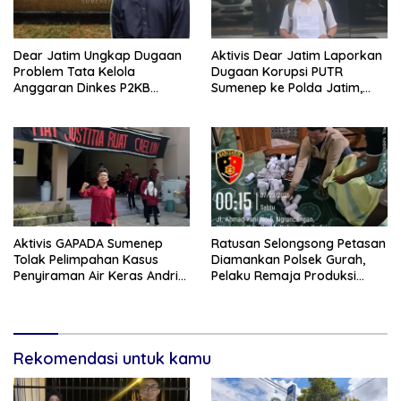
Dear Jatim Ungkap Dugaan
Aktivis Dear Jatim Laporkan
Problem Tata Kelola
Dugaan Korupsi PUTR
Anggaran Dinkes P2KB
Sumenep ke Polda Jatim,
Sumenep, Utang Belanja
Soroti Anomali Anggaran
hingga Hak ASN Disorot
Miliaran Rupiah
Aktivis GAPADA Sumenep
Ratusan Selongsong Petasan
Tolak Pelimpahan Kasus
Diamankan Polsek Gurah,
Penyiraman Air Keras Andrie
Pelaku Remaja Produksi
Yunus ke Peradilan Militer
Sendiri Untuk Dijual
Rekomendasi untuk kamu