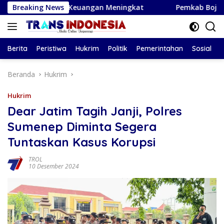
Langsung
 dan Keuangan Meningkat
Breaking News
Pemkab Bojonegoro Respons L
ke
konten
Berita
Peristiwa
Hukrim
Politik
Pemerintahan
Sosial
Beranda
Hukrim
Hukrim
Dear Jatim Tagih Janji, Polres
Sumenep Diminta Segera
Tuntaskan Kasus Korupsi
TROL
10 Desember 2024