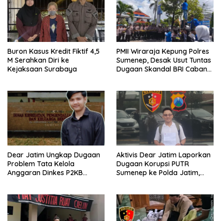
Buron Kasus Kredit Fiktif 4,5
PMII Wiraraja Kepung Polres
M Serahkan Diri ke
Sumenep, Desak Usut Tuntas
Kejaksaan Surabaya
Dugaan Skandal BRI Cabang
Sumenep
Dear Jatim Ungkap Dugaan
Aktivis Dear Jatim Laporkan
Problem Tata Kelola
Dugaan Korupsi PUTR
Anggaran Dinkes P2KB
Sumenep ke Polda Jatim,
Sumenep, Utang Belanja
Soroti Anomali Anggaran
hingga Hak ASN Disorot
Miliaran Rupiah