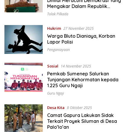
Dinilai Meracuni Demokrasi Yang
Mengakar Dalam Republik
Indonesia
Tolak Pilkada
Hukrim
27 November 2025
Warga Bluto Dianiaya, Korban
Lapor Polisi
Penganiayaan
Sosial
14 November 2025
Pemkab Sumenep Salurkan
Tunjangan Kehormatan kepada
1.225 Guru Ngaji
Guru Ngaji
Desa Kita
8 Oktober 2025
Camat Gapura Lakukan Sidak
Terkait Proyek Siluman di Desa
Palo’lo’an