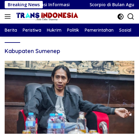
Langsung
ek Literasi Informasi
Breaking News
Scorpio di Bulan Agustus 2026: 
ke
konten
Berita
Peristiwa
Hukrim
Politik
Pemerintahan
Sosial
Kabupaten Sumenep