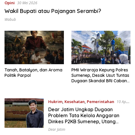
Opini
30 Mei 2026
Wakil Bupati atau Pajangan Serambi?
Wabub
Tanah, Batalyon, dan Aroma
PMII Wiraraja Kepung Polres
Politik Parpol
Sumenep, Desak Usut Tuntas
Dugaan Skandal BRI Cabang
Sumenep
Hukrim
,
Kesehatan
,
Pemerintahan
10 April
2026
Dear Jatim Ungkap Dugaan
Problem Tata Kelola Anggaran
Dinkes P2KB Sumenep, Utang
Belanja hingga Hak ASN Disorot
Dear Jatim