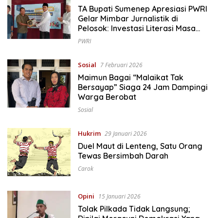
TA Bupati Sumenep Apresiasi PWRI
Gelar Mimbar Jurnalistik di
Pelosok: Investasi Literasi Masa
Depan
PWRI
Sosial
7 Februari 2026
Maimun Bagai “Malaikat Tak
Bersayap” Siaga 24 Jam Dampingi
Warga Berobat
Sosial
Hukrim
29 Januari 2026
Duel Maut di Lenteng, Satu Orang
Tewas Bersimbah Darah
Carok
Opini
15 Januari 2026
Tolak Pilkada Tidak Langsung;