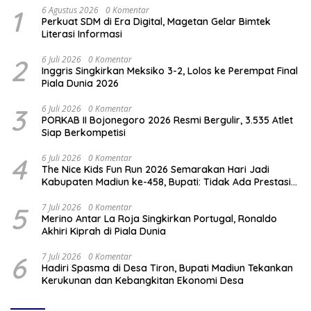
1
6 Agustus 2026
0 Komentar
Perkuat SDM di Era Digital, Magetan Gelar Bimtek
Literasi Informasi
2
6 Juli 2026
0 Komentar
Inggris Singkirkan Meksiko 3-2, Lolos ke Perempat Final
Piala Dunia 2026
3
6 Juli 2026
0 Komentar
PORKAB II Bojonegoro 2026 Resmi Bergulir, 3.535 Atlet
Siap Berkompetisi
4
6 Juli 2026
0 Komentar
The Nice Kids Fun Run 2026 Semarakan Hari Jadi
Kabupaten Madiun ke-458, Bupati: Tidak Ada Prestasi
Tanpa Kompetisi
5
7 Juli 2026
0 Komentar
Merino Antar La Roja Singkirkan Portugal, Ronaldo
Akhiri Kiprah di Piala Dunia
6
7 Juli 2026
0 Komentar
Hadiri Spasma di Desa Tiron, Bupati Madiun Tekankan
Kerukunan dan Kebangkitan Ekonomi Desa