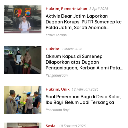
Hukrim
,
Pemerintahan
8 April 2026
Aktivis Dear Jatim Laporkan
Dugaan Korupsi PUTR Sumenep ke
Polda Jatim, Soroti Anomali
Anggaran Miliaran Rupiah
Kasus Korupsi
Hukrim
3 Maret 2026
Oknum Kapus di Sumenep
Dilaporkan atas Dugaan
Penganiayaan, Korban Alami Patah
Tulang
Penganiayaan
Hukrim
,
Unik
12 Februari 2026
Soal Penemuan Bayi di Desa Kolor,
Ibu Bayi Belum Jadi Tersangka
Penemuan Bayi
Sosial
10 Februari 2026