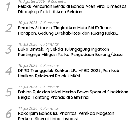
1
10 Agustus 2026
0 Komentar
Pelaku Pencurian Beras di Banda Aceh Viral Dimedsos,
Ditangkap Polisi di Aceh Selatan
2
10 Juli 2026
0 Komentar
Pemdes Sidorejo Tingkatkan Mutu PAUD Tunas
Harapan, Gedung Direhabilitasi dan Ruang Kelas
Dilengkapi AC
3
10 Juli 2026
0 Komentar
Buka Bimtek, Pj Sekda Tulungagung Ingatkan
Pentingnya Mitigasi Risiko Pengadaan Barang/Jasa
4
10 Juli 2026
0 Komentar
DPRD Trenggalek Sahkan LPJ APBD 2025, Pemkab
Usulkan Relaksasi Pajak UMKM
5
11 Juli 2026
0 Komentar
Fabian Ruiz dan Mikel Merino Bawa Spanyol Singkirkan
Belgia, Tantang Prancis di Semifinal
6
11 Juli 2026
0 Komentar
Rakorpim Bahas Isu Prioritas, Pemkab Magetan
Perkuat Sinergi Lintas Instansi