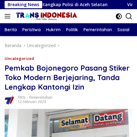
Langsung
os, Ditangkap Polisi di Aceh Selatan
Breaking News
Viral Senam Mass
ke
konten
Berita
Peristiwa
Hukrim
Politik
Pemerintahan
Sosial
Beranda
Uncategorized
Uncategorized
Pemkab Bojonegoro Pasang Stiker
Toko Modern Berjejaring, Tanda
Lengkap Kantongi Izin
TROL
-
Pemerintahan
12 Februari 2025