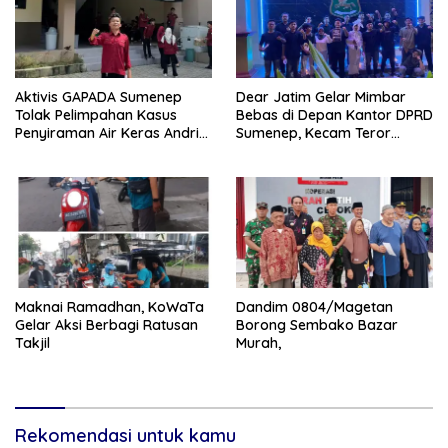
Aktivis GAPADA Sumenep
Dear Jatim Gelar Mimbar
Tolak Pelimpahan Kasus
Bebas di Depan Kantor DPRD
Penyiraman Air Keras Andrie
Sumenep, Kecam Teror
Yunus ke Peradilan Militer
terhadap Aktivis
Maknai Ramadhan, KoWaTa
Dandim 0804/Magetan
Gelar Aksi Berbagi Ratusan
Borong Sembako Bazar
Takjil
Murah,
Rekomendasi untuk kamu