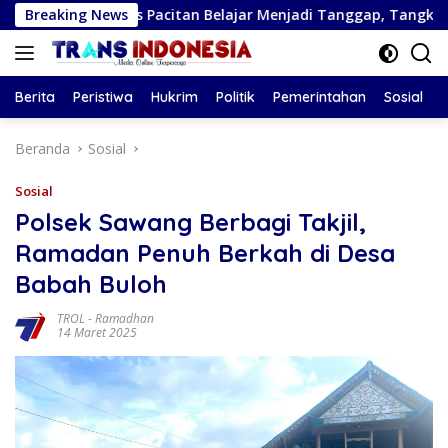
Langsung
sus Pacitan Belajar Menjadi Tanggap, Tangkas, dan Tangguh
Breaking News
ke
konten
Berita
Peristiwa
Hukrim
Politik
Pemerintahan
Sosial
Beranda
Sosial
Sosial
Polsek Sawang Berbagi Takjil,
Ramadan Penuh Berkah di Desa
Babah Buloh
TROL
-
Ramadhan
14 Maret 2025