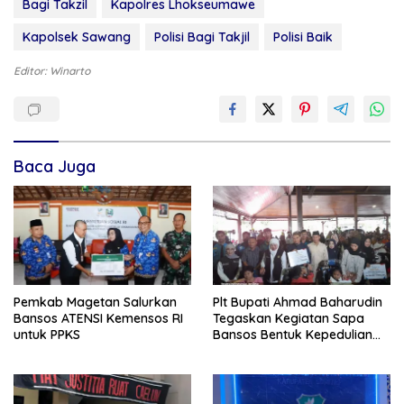
Bagi Takzil
Kapolres Lhokseumawe
Kapolsek Sawang
Polisi Bagi Takjil
Polisi Baik
Editor: Winarto
Baca Juga
Pemkab Magetan Salurkan
Plt Bupati Ahmad Baharudin
Bansos ATENSI Kemensos RI
Tegaskan Kegiatan Sapa
untuk PPKS
Bansos Bentuk Kepedulian
Pemprov Jatim Kepada
Masyarakat Tulungagung