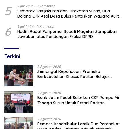
Paripurna DPRD
5
9 Juli 2026
0 Komentar
Semarak Tasyakuran dan Tirakatan Suran, Dua
Dalang Cilik Asal Desa Bulus Pentaskan Wayang Kulit
Lakon “Gathutkaca Winisuda”
6
9 Juli 2026
0 Komentar
Hadiri Rapat Paripurna, Bupati Magetan Sampaikan
Jawaban atas Pandangan Fraksi DPRD
Terkini
8 Agustus 2026
Semangat Kepanduan: Pramuka
Berkebutuhan Khusus Pacitan Belajar
Menjadi Tanggap, Tangkas, dan Tangguh
7 Agustus 2026
Bank Jatim Peduli Salurkan CSR Pompa Air
Tenaga Surya Untuk Petani Pacitan
7 Agustus 2026
Pemdes Kendalbulur Lantik Dua Perangkat
Desa, Kades: Jabatan Adalah Amanah