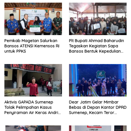
Pemkab Magetan Salurkan
Plt Bupati Ahmad Baharudin
Bansos ATENSI Kemensos RI
Tegaskan Kegiatan Sapa
untuk PPKS
Bansos Bentuk Kepedulian
Pemprov Jatim Kepada
Masyarakat Tulungagung
Aktivis GAPADA Sumenep
Dear Jatim Gelar Mimbar
Tolak Pelimpahan Kasus
Bebas di Depan Kantor DPRD
Penyiraman Air Keras Andrie
Sumenep, Kecam Teror
Yunus ke Peradilan Militer
terhadap Aktivis