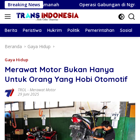
Langsung
Adalah Amanah
Breaking News
Operasi Gabungan di Ngraho Nihil Rokok
ke
konten
Berita
Peristiwa
Hukrim
Politik
Pemerintahan
Sosial
Beranda
Gaya Hidup
Gaya Hidup
Merawat Motor Bukan Hanya
Untuk Orang Yang Hobi Otomotif
TROL
-
Merawat Motor
29 Juni 2025