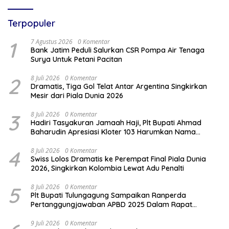
Terpopuler
1
7 Agustus 2026
0 Komentar
Bank Jatim Peduli Salurkan CSR Pompa Air Tenaga
Surya Untuk Petani Pacitan
2
8 Juli 2026
0 Komentar
Dramatis, Tiga Gol Telat Antar Argentina Singkirkan
Mesir dari Piala Dunia 2026
3
8 Juli 2026
0 Komentar
Hadiri Tasyakuran Jamaah Haji, Plt Bupati Ahmad
Baharudin Apresiasi Kloter 103 Harumkan Nama
Tulungagung
4
8 Juli 2026
0 Komentar
Swiss Lolos Dramatis ke Perempat Final Piala Dunia
2026, Singkirkan Kolombia Lewat Adu Penalti
5
8 Juli 2026
0 Komentar
Plt Bupati Tulungagung Sampaikan Ranperda
Pertanggungjawaban APBD 2025 Dalam Rapat
Paripurna DPRD
9 Juli 2026
0 Komentar