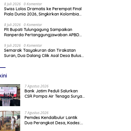
8 Juli 2026
0 Komentar
Swiss Lolos Dramatis ke Perempat Final
Piala Dunia 2026, Singkirkan Kolombia
Lewat Adu Penalti
8 Juli 2026
0 Komentar
Plt Bupati Tulungagung Sampaikan
Ranperda Pertanggungjawaban APBD
2025 Dalam Rapat Paripurna DPRD
9 Juli 2026
0 Komentar
Semarak Tasyakuran dan Tirakatan
Suran, Dua Dalang Cilik Asal Desa Bulus
Pentaskan Wayang Kulit Lakon
“Gathutkaca Winisuda”
kini
7 Agustus 2026
Bank Jatim Peduli Salurkan
CSR Pompa Air Tenaga Surya
Untuk Petani Pacitan
7 Agustus 2026
Pemdes Kendalbulur Lantik
Dua Perangkat Desa, Kades:
Jabatan Adalah Amanah