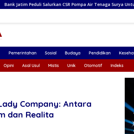
 Salurkan CSR Pompa Air Tenaga Surya Untuk Petani Pacitan
k
Pemerintahan
Sosial
Budaya
Pendidikan
Keseha
Opini
Asal Usul
Mistis
Unik
Otomotif
Indeks
Lady Company: Antara
m dan Realita