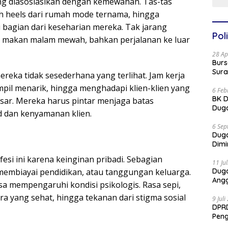
ng diasosiasikan dengan kemewahan. Tas-tas
h heels dari rumah mode ternama, hingga
i bagian dari keseharian mereka. Tak jarang
Poli
f, makan malam mewah, bahkan perjalanan ke luar
28 Ap
Burs
Sura
reka tidak sesederhana yang terlihat. Jam kerja
mpil menarik, hingga menghadapi klien-klien yang
6 Feb
BK D
esar. Mereka harus pintar menjaga batas
Duga
d dan kenyamanan klien.
6 Sep
Dug
Dimi
si ini karena keinginan pribadi. Sebagian
11 Ju
embiayai pendidikan, atau tanggungan keluarga.
Dug
Angg
sa mempengaruhi kondisi psikologis. Rasa sepi,
yang sehat, hingga tekanan dari stigma sosial
9 Jul
DPRD
Pen
Part