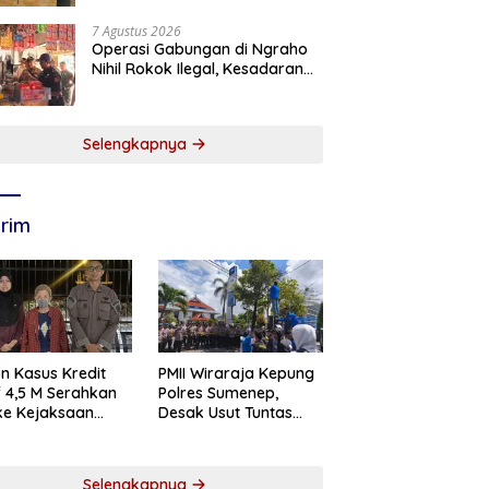
7 Agustus 2026
Operasi Gabungan di Ngraho
Nihil Rokok Ilegal, Kesadaran
Pedagang Kian Meningkat
Selengkapnya
rim
n Kasus Kredit
PMII Wiraraja Kepung
if 4,5 M Serahkan
Polres Sumenep,
 ke Kejaksaan
Desak Usut Tuntas
abaya
Dugaan Skandal BRI
Cabang Sumenep
Selengkapnya