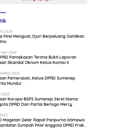
tik
ril 2026
a PAW Menguat, Djuri Berpeluang Gantikan
tno
ruari 2026
PRD Pamekasan Terima Bukti Laporan
an Skandal Oknum Ketua Komisi II
tember 2025
aan Pemerasan, Ketua DPRD Sumenep
nta Mundur
li 2025
aan Korupsi BSPS Sumenep Seret Nama
ota DPRD Dari Partai Berlogo Mercy
i 2025
 Magetan Gelar Rapat Paripurna Istimewa
gambilan Sumpah PAW Anggota DPRD Fraksi
ai Golkar