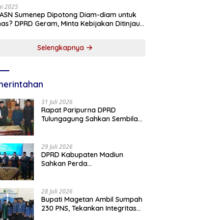
ni 2025
 ASN Sumenep Dipotong Diam-diam untuk
as? DPRD Geram, Minta Kebijakan Ditinjau
g!
Selengkapnya
erintahan
31 Juli 2026
Rapat Paripurna DPRD
Tulungagung Sahkan Sembilan
Perda dan Sepakati KUA-PPAS
2027
29 Juli 2026
DPRD Kabupaten Madiun
Sahkan Perda
Pertanggungjawaban APBD
2025, Bupati Tekankan Tiga
Agenda Prioritas
28 Juli 2026
Bupati Magetan Ambil Sumpah
230 PNS, Tekankan Integritas
dan Pengabdian