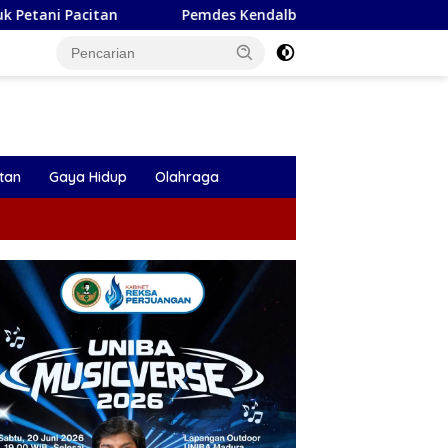
Pemdes Kendalbulur Lantik Dua Perangkat Desa, Kades: 
tan
Gaya Hidup
Olahraga