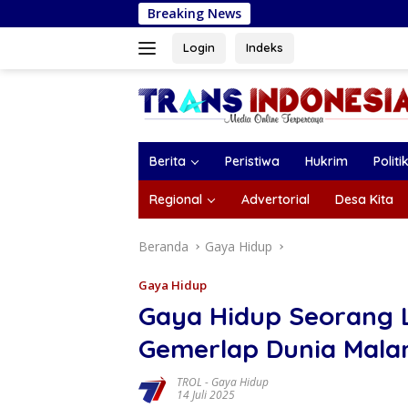
Langsung
Breaking News
Bank Jatim Peduli
ke
konten
Login
Indeks
Berita
Peristiwa
Hukrim
Politi
Regional
Advertorial
Desa Kita
Beranda
Gaya Hidup
Gaya Hidup
Gaya Hidup Seorang 
Gemerlap Dunia Mala
TROL
-
Gaya Hidup
14 Juli 2025