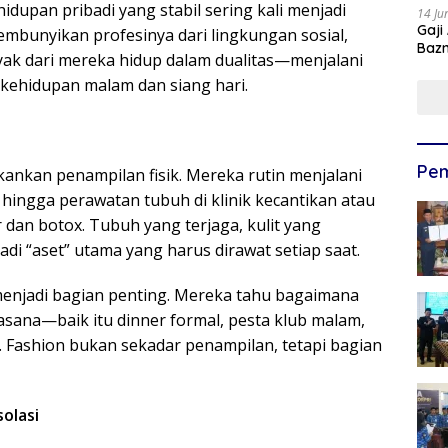
upan pribadi yang stabil sering kali menjadi
14 Ju
Gaji
mbunyikan profesinya dari lingkungan sosial,
Bazn
yak dari mereka hidup dalam dualitas—menjalani
Ulan
kehidupan malam dan siang hari.
Pem
ankan penampilan fisik. Mereka rutin menjalani
 hingga perawatan tubuh di klinik kecantikan atau
r dan botox. Tubuh yang terjaga, kulit yang
di “aset” utama yang harus dirawat setiap saat.
menjadi bagian penting. Mereka tahu bagaimana
ana—baik itu dinner formal, pesta klub malam,
. Fashion bukan sekadar penampilan, tetapi bagian
solasi