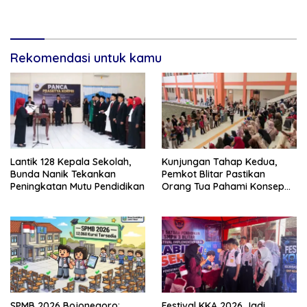
Peserta dari 19 Kecamatan
Penghargaan
Rekomendasi untuk kamu
Lantik 128 Kepala Sekolah,
Kunjungan Tahap Kedua,
Bunda Nanik Tekankan
Pemkot Blitar Pastikan
Peningkatan Mutu Pendidikan
Orang Tua Pahami Konsep
Asrama di Sekolah Rakyat
SPMB 2026 Bojonegoro:
Festival KKA 2026 Jadi