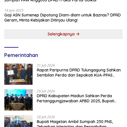
Sumpah PAW Anggota DPRD Fraksi Partai Golkar
14 Juni 2025
Gaji ASN Sumenep Dipotong Diam-diam untuk Baznas? DPRD
Geram, Minta Kebijakan Ditinjau Ulang!
Selengkapnya
Pemerintahan
31 Juli 2026
Rapat Paripurna DPRD Tulungagung Sahkan
Sembilan Perda dan Sepakati KUA-PPAS
2027
29 Juli 2026
DPRD Kabupaten Madiun Sahkan Perda
Pertanggungjawaban APBD 2025, Bupati
Tekankan Tiga Agenda Prioritas
28 Juli 2026
Bupati Magetan Ambil Sumpah 230 PNS,
Tekankan Integritas dan Pengabdian