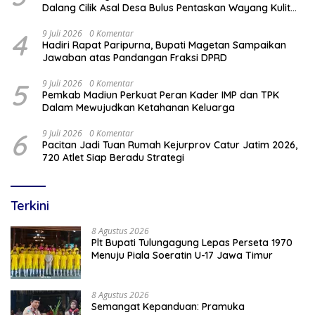
Dalang Cilik Asal Desa Bulus Pentaskan Wayang Kulit
Lakon “Gathutkaca Winisuda”
4
9 Juli 2026
0 Komentar
Hadiri Rapat Paripurna, Bupati Magetan Sampaikan
Jawaban atas Pandangan Fraksi DPRD
5
9 Juli 2026
0 Komentar
Pemkab Madiun Perkuat Peran Kader IMP dan TPK
Dalam Mewujudkan Ketahanan Keluarga
6
9 Juli 2026
0 Komentar
Pacitan Jadi Tuan Rumah Kejurprov Catur Jatim 2026,
720 Atlet Siap Beradu Strategi
Terkini
8 Agustus 2026
Plt Bupati Tulungagung Lepas Perseta 1970
Menuju Piala Soeratin U-17 Jawa Timur
8 Agustus 2026
Semangat Kepanduan: Pramuka