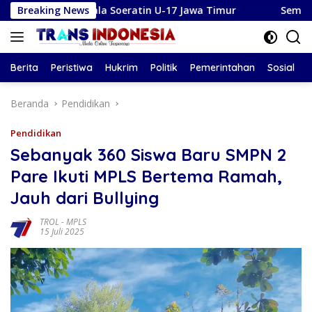
Langsung
u Piala Soeratin U-17 Jawa Timur
Breaking News
Semangat Kepanduan:
ke
konten
Berita
Peristiwa
Hukrim
Politik
Pemerintahan
Sosial
Beranda
Pendidikan
Pendidikan
Sebanyak 360 Siswa Baru SMPN 2
Pare Ikuti MPLS Bertema Ramah,
Jauh dari Bullying
TROL
-
MPLS
15 Juli 2025