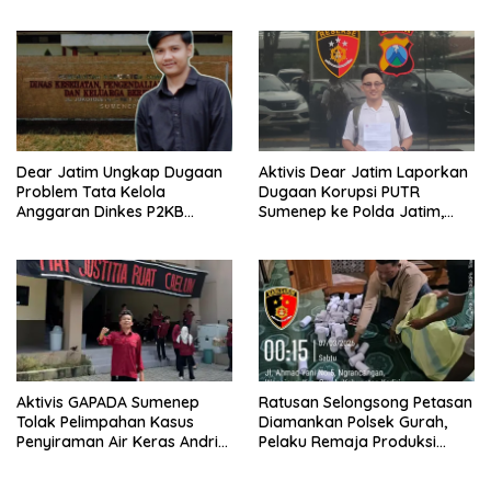
Sumenep
Dear Jatim Ungkap Dugaan
Aktivis Dear Jatim Laporkan
Problem Tata Kelola
Dugaan Korupsi PUTR
Anggaran Dinkes P2KB
Sumenep ke Polda Jatim,
Sumenep, Utang Belanja
Soroti Anomali Anggaran
hingga Hak ASN Disorot
Miliaran Rupiah
Aktivis GAPADA Sumenep
Ratusan Selongsong Petasan
Tolak Pelimpahan Kasus
Diamankan Polsek Gurah,
Penyiraman Air Keras Andrie
Pelaku Remaja Produksi
Yunus ke Peradilan Militer
Sendiri Untuk Dijual