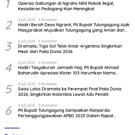
1
Operasi Gabungan di Ngraho Nihil Rokok Ilegal,
Kesadaran Pedagang Kian Meningkat
2
8 Juli 2026
0 Komentar
Hadiri Bersih Desa Ngranti, Plt Bupati Tulungagung Ajak
Masyarakat Wujudkan Tulungagung yang Aman dan
Rukun
3
8 Juli 2026
0 Komentar
Dramatis, Tiga Gol Telat Antar Argentina Singkirkan
Mesir dari Piala Dunia 2026
4
8 Juli 2026
0 Komentar
Hadiri Tasyakuran Jamaah Haji, Plt Bupati Ahmad
Baharudin Apresiasi Kloter 103 Harumkan Nama
Tulungagung
5
8 Juli 2026
0 Komentar
Swiss Lolos Dramatis ke Perempat Final Piala Dunia
2026, Singkirkan Kolombia Lewat Adu Penalti
6
8 Juli 2026
0 Komentar
Plt Bupati Tulungagung Sampaikan Ranperda
Pertanggungjawaban APBD 2025 Dalam Rapat
Paripurna DPRD