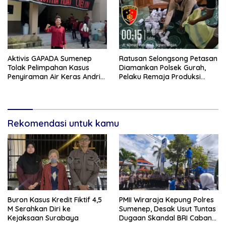
Aktivis GAPADA Sumenep
Ratusan Selongsong Petasan
Tolak Pelimpahan Kasus
Diamankan Polsek Gurah,
Penyiraman Air Keras Andrie
Pelaku Remaja Produksi
Yunus ke Peradilan Militer
Sendiri Untuk Dijual
Rekomendasi untuk kamu
Buron Kasus Kredit Fiktif 4,5
PMII Wiraraja Kepung Polres
M Serahkan Diri ke
Sumenep, Desak Usut Tuntas
Kejaksaan Surabaya
Dugaan Skandal BRI Cabang