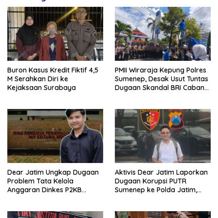
Buron Kasus Kredit Fiktif 4,5
PMII Wiraraja Kepung Polres
M Serahkan Diri ke
Sumenep, Desak Usut Tuntas
Kejaksaan Surabaya
Dugaan Skandal BRI Cabang
Sumenep
Dear Jatim Ungkap Dugaan
Aktivis Dear Jatim Laporkan
Problem Tata Kelola
Dugaan Korupsi PUTR
Anggaran Dinkes P2KB
Sumenep ke Polda Jatim,
Sumenep, Utang Belanja
Soroti Anomali Anggaran
hingga Hak ASN Disorot
Miliaran Rupiah