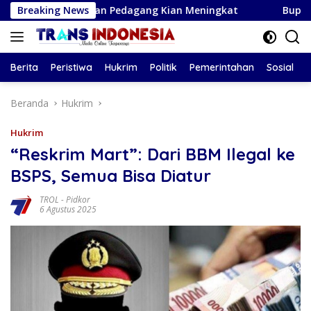
Langsung
Kesadaran Pedagang Kian Meningkat
Breaking News
Bupati Magetan Had
ke
konten
Berita
Peristiwa
Hukrim
Politik
Pemerintahan
Sosial
Beranda
Hukrim
Hukrim
“Reskrim Mart”: Dari BBM Ilegal ke
BSPS, Semua Bisa Diatur
TROL
-
Pidkor
6 Agustus 2025