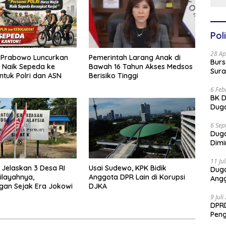
Poli
28 Ap
 Prabowo Luncurkan
Pemerintah Larang Anak di
Burs
 Naik Sepeda ke
Bawah 16 Tahun Akses Medsos
Sura
ntuk Polri dan ASN
Berisiko Tinggi
6 Feb
BK D
Duga
6 Sep
Dug
Dimi
11 Ju
 Jelaskan 3 Desa RI
Usai Sudewo, KPK Bidik
Dug
ilayahnya,
Anggota DPR Lain di Korupsi
Angg
gan Sejak Era Jokowi
DJKA
9 Jul
DPRD
Pen
Part