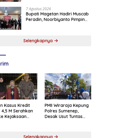
7 Agustus 2026
Bupati Magetan Hadiri Muscab
Peradin, Noorbiyanto Pimpin
BPC Periode 2026–2028
Selengkapnya
rim
n Kasus Kredit
PMII Wiraraja Kepung
if 4,5 M Serahkan
Polres Sumenep,
 ke Kejaksaan
Desak Usut Tuntas
abaya
Dugaan Skandal BRI
Cabang Sumenep
Selengkapnya