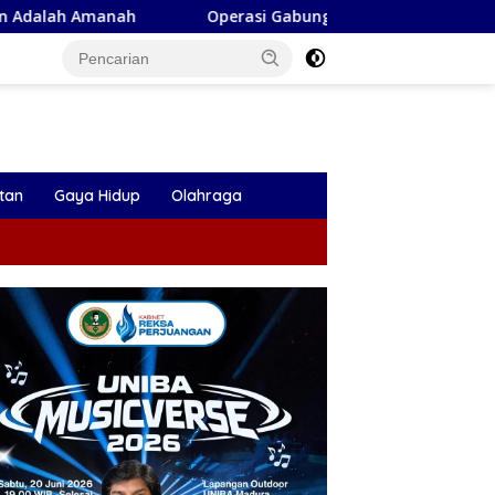
Operasi Gabungan di Ngraho Nihil Rokok Ilegal, Kesadaran 
tan
Gaya Hidup
Olahraga