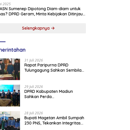
ni 2025
 ASN Sumenep Dipotong Diam-diam untuk
as? DPRD Geram, Minta Kebijakan Ditinjau
g!
Selengkapnya
erintahan
31 Juli 2026
Rapat Paripurna DPRD
Tulungagung Sahkan Sembilan
Perda dan Sepakati KUA-PPAS
2027
29 Juli 2026
DPRD Kabupaten Madiun
Sahkan Perda
Pertanggungjawaban APBD
2025, Bupati Tekankan Tiga
Agenda Prioritas
28 Juli 2026
Bupati Magetan Ambil Sumpah
230 PNS, Tekankan Integritas
dan Pengabdian