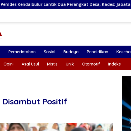
tik Dua Perangkat Desa, Kades: Jabatan Adalah Amanah
k
Pemerintahan
Sosial
Budaya
Pendidikan
Keseha
Opini
Asal Usul
Mistis
Unik
Otomotif
Indeks
Disambut Positif