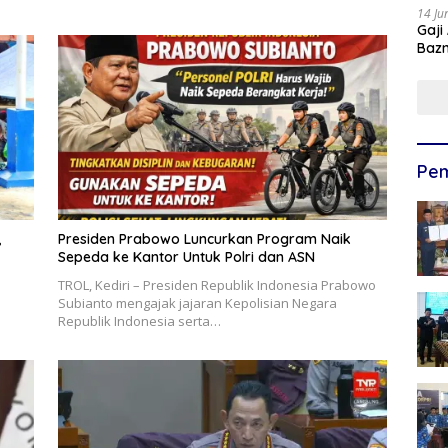
14 Ju
Gaji
Bazn
Ulan
Pem
,
Presiden Prabowo Luncurkan Program Naik
Sepeda ke Kantor Untuk Polri dan ASN
TROL, Kediri – Presiden Republik Indonesia Prabowo
Subianto mengajak jajaran Kepolisian Negara
Republik Indonesia serta…