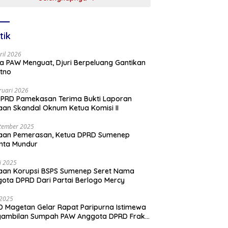
tik
ril 2026
a PAW Menguat, Djuri Berpeluang Gantikan
tno
ruari 2026
PRD Pamekasan Terima Bukti Laporan
an Skandal Oknum Ketua Komisi II
tember 2025
aan Pemerasan, Ketua DPRD Sumenep
nta Mundur
li 2025
aan Korupsi BSPS Sumenep Seret Nama
ota DPRD Dari Partai Berlogo Mercy
i 2025
 Magetan Gelar Rapat Paripurna Istimewa
gambilan Sumpah PAW Anggota DPRD Fraksi
ai Golkar