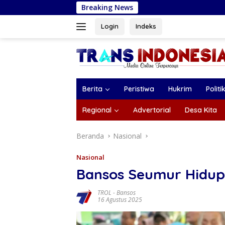
Langsung
Breaking News
Pemdes Kendalbulur Lan
ke
konten
Login
Indeks
Berita
Peristiwa
Hukrim
Politi
Regional
Advertorial
Desa Kita
Beranda
Nasional
Nasional
Bansos Seumur Hidup 
TROL
-
Bansos
16 Agustus 2025