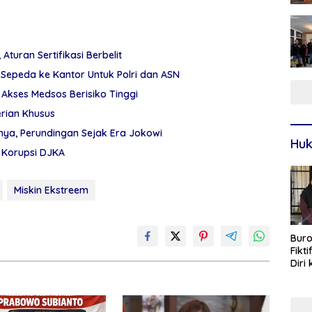
 Aturan Sertifikasi Berbelit
Sepeda ke Kantor Untuk Polri dan ASN
Akses Medsos Berisiko Tinggi
erian Khusus
nya, Perundingan Sejak Era Jokowi
Huk
i Korupsi DJKA
Miskin Ekstreem
Buro
Fikt
Diri
Sur