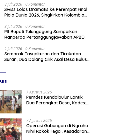
8 Juli 2026
0 Komentar
Swiss Lolos Dramatis ke Perempat Final
Piala Dunia 2026, Singkirkan Kolombia
Lewat Adu Penalti
8 Juli 2026
0 Komentar
Plt Bupati Tulungagung Sampaikan
Ranperda Pertanggungjawaban APBD
2025 Dalam Rapat Paripurna DPRD
9 Juli 2026
0 Komentar
Semarak Tasyakuran dan Tirakatan
Suran, Dua Dalang Cilik Asal Desa Bulus
Pentaskan Wayang Kulit Lakon
“Gathutkaca Winisuda”
kini
7 Agustus 2026
Pemdes Kendalbulur Lantik
Dua Perangkat Desa, Kades:
Jabatan Adalah Amanah
7 Agustus 2026
Operasi Gabungan di Ngraho
Nihil Rokok Ilegal, Kesadaran
Pedagang Kian Meningkat