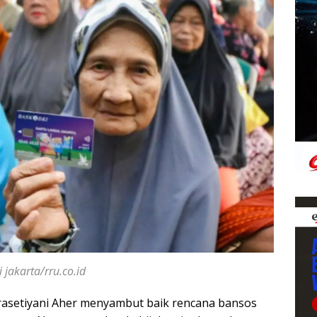
 jakarta/rru.co.id
rasetiyani Aher menyambut baik rencana bansos