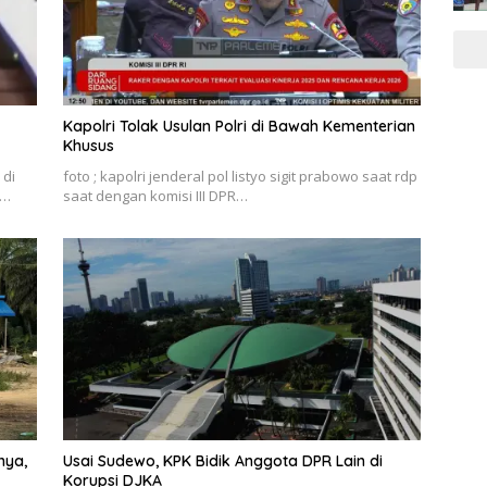
Kapolri Tolak Usulan Polri di Bawah Kementerian
Khusus
 di
foto ; kapolri jenderal pol listyo sigit prabowo saat rdp
l…
saat dengan komisi III DPR…
nya,
Usai Sudewo, KPK Bidik Anggota DPR Lain di
Korupsi DJKA