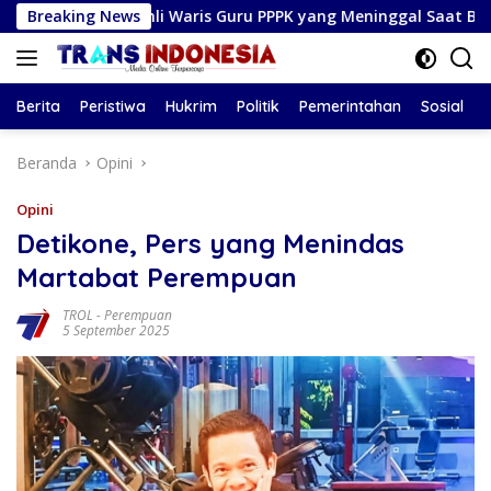
Langsung
k Ahli Waris Guru PPPK yang Meninggal Saat Bertugas
Breaking News
ke
konten
Berita
Peristiwa
Hukrim
Politik
Pemerintahan
Sosial
Beranda
Opini
Opini
Detikone, Pers yang Menindas
Martabat Perempuan
TROL
-
Perempuan
5 September 2025