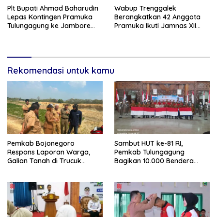
Plt Bupati Ahmad Baharudin
Wabup Trenggalek
Lepas Kontingen Pramuka
Berangkatkan 42 Anggota
Tulungagung ke Jambore
Pramuka Ikuti Jamnas XII
Nasional XII
2026
Rekomendasi untuk kamu
Pemkab Bojonegoro
Sambut HUT ke-81 RI,
Respons Laporan Warga,
Pemkab Tulungagung
Galian Tanah di Trucuk
Bagikan 10.000 Bendera
Ditutup Sementara
Merah Putih