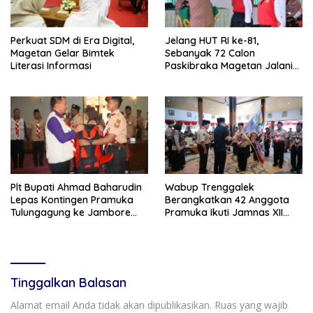
Perkuat SDM di Era Digital,
Jelang HUT RI ke-81,
Magetan Gelar Bimtek
Sebanyak 72 Calon
Literasi Informasi
Paskibraka Magetan Jalani
Pemusatan Latihan
Plt Bupati Ahmad Baharudin
Wabup Trenggalek
Lepas Kontingen Pramuka
Berangkatkan 42 Anggota
Tulungagung ke Jambore
Pramuka Ikuti Jamnas XII
Nasional XII
2026
Tinggalkan Balasan
Alamat email Anda tidak akan dipublikasikan.
Ruas yang wajib