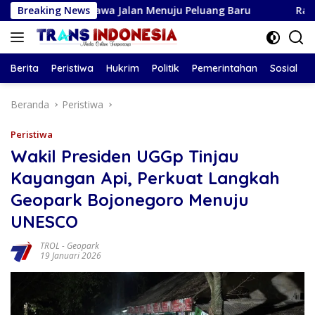
Langsung
i Membawa Jalan Menuju Peluang Baru
Breaking News
Ramalan Zodiak A
ke
konten
Berita
Peristiwa
Hukrim
Politik
Pemerintahan
Sosial
Beranda
Peristiwa
Peristiwa
Wakil Presiden UGGp Tinjau
Kayangan Api, Perkuat Langkah
Geopark Bojonegoro Menuju
UNESCO
TROL
-
Geopark
19 Januari 2026