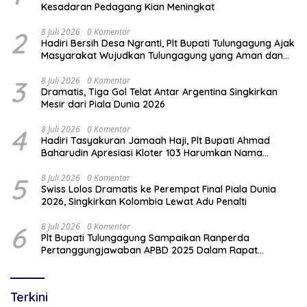
Kesadaran Pedagang Kian Meningkat
2
8 Juli 2026
0 Komentar
Hadiri Bersih Desa Ngranti, Plt Bupati Tulungagung Ajak
Masyarakat Wujudkan Tulungagung yang Aman dan
Rukun
3
8 Juli 2026
0 Komentar
Dramatis, Tiga Gol Telat Antar Argentina Singkirkan
Mesir dari Piala Dunia 2026
4
8 Juli 2026
0 Komentar
Hadiri Tasyakuran Jamaah Haji, Plt Bupati Ahmad
Baharudin Apresiasi Kloter 103 Harumkan Nama
Tulungagung
5
8 Juli 2026
0 Komentar
Swiss Lolos Dramatis ke Perempat Final Piala Dunia
2026, Singkirkan Kolombia Lewat Adu Penalti
6
8 Juli 2026
0 Komentar
Plt Bupati Tulungagung Sampaikan Ranperda
Pertanggungjawaban APBD 2025 Dalam Rapat
Paripurna DPRD
Terkini