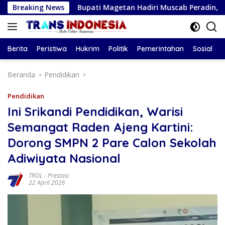
Langsung
Breaking News
Bupati Magetan Hadiri Muscab Peradin, Noorbiyanto Pim
ke
konten
Berita
Peristiwa
Hukrim
Politik
Pemerintahan
Sosial
Beranda
Pendidikan
Pendidikan
Ini Srikandi Pendidikan, Warisi
Semangat Raden Ajeng Kartini:
Dorong SMPN 2 Pare Calon Sekolah
Adiwiyata Nasional
TROL
-
Prestasi
22 April 2026