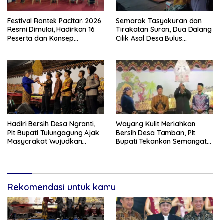
Festival Rontek Pacitan 2026
Semarak Tasyakuran dan
Resmi Dimulai, Hadirkan 16
Tirakatan Suran, Dua Dalang
Peserta dan Konsep
Cilik Asal Desa Bulus
Panggung Berjalan
Pentaskan Wayang Kulit
Lakon “Gathutkaca
Winisuda”
Hadiri Bersih Desa Ngranti,
Wayang Kulit Meriahkan
Plt Bupati Tulungagung Ajak
Bersih Desa Tamban, Plt
Masyarakat Wujudkan
Bupati Tekankan Semangat
Tulungagung yang Aman dan
Membangun Desa
Rukun
Rekomendasi untuk kamu