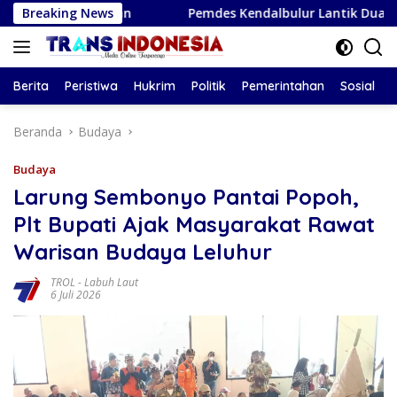
Langsung
citan
Breaking News
Pemdes Kendalbulur Lantik Dua Perangkat Desa,
ke
konten
Berita
Peristiwa
Hukrim
Politik
Pemerintahan
Sosial
Beranda
Budaya
Budaya
Larung Sembonyo Pantai Popoh,
Plt Bupati Ajak Masyarakat Rawat
Warisan Budaya Leluhur
TROL
-
Labuh Laut
6 Juli 2026