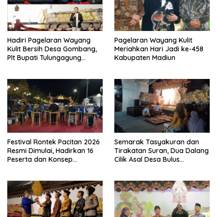
Hadiri Pagelaran Wayang
Pagelaran Wayang Kulit
Kulit Bersih Desa Gombang,
Meriahkan Hari Jadi ke-458
Plt Bupati Tulungagung
Kabupaten Madiun
Tekankan Persatuan dan
Pelestarian Budaya
Festival Rontek Pacitan 2026
Semarak Tasyakuran dan
Resmi Dimulai, Hadirkan 16
Tirakatan Suran, Dua Dalang
Peserta dan Konsep
Cilik Asal Desa Bulus
Panggung Berjalan
Pentaskan Wayang Kulit
Lakon “Gathutkaca
Winisuda”