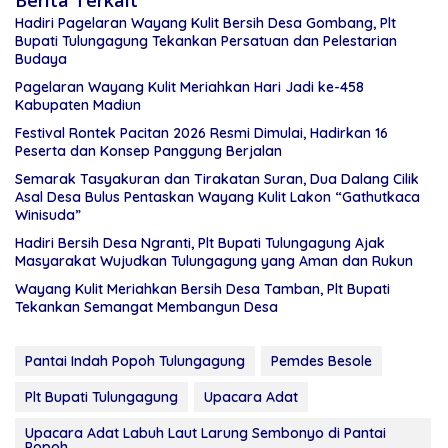
Berita Terkait
Hadiri Pagelaran Wayang Kulit Bersih Desa Gombang, Plt
Bupati Tulungagung Tekankan Persatuan dan Pelestarian
Budaya
Pagelaran Wayang Kulit Meriahkan Hari Jadi ke-458
Kabupaten Madiun
Festival Rontek Pacitan 2026 Resmi Dimulai, Hadirkan 16
Peserta dan Konsep Panggung Berjalan
Semarak Tasyakuran dan Tirakatan Suran, Dua Dalang Cilik
Asal Desa Bulus Pentaskan Wayang Kulit Lakon “Gathutkaca
Winisuda”
Hadiri Bersih Desa Ngranti, Plt Bupati Tulungagung Ajak
Masyarakat Wujudkan Tulungagung yang Aman dan Rukun
Wayang Kulit Meriahkan Bersih Desa Tamban, Plt Bupati
Tekankan Semangat Membangun Desa
Pantai Indah Popoh Tulungagung
Pemdes Besole
Plt Bupati Tulungagung
Upacara Adat
Upacara Adat Labuh Laut Larung Sembonyo di Pantai
Popoh