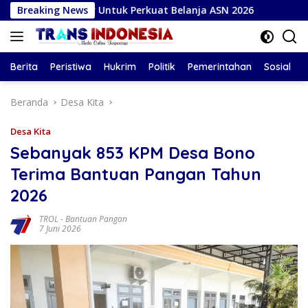
Langsung
ar Untuk Perkuat Belanja ASN 2026
Breaking News
Bojonegoro Tuan R
ke
konten
Berita
Peristiwa
Hukrim
Politik
Pemerintahan
Sosial
Beranda
Desa Kita
Desa Kita
Sebanyak 853 KPM Desa Bono
Terima Bantuan Pangan Tahun
2026
TROL
-
Bantuan Pangan
7 Juni 2026