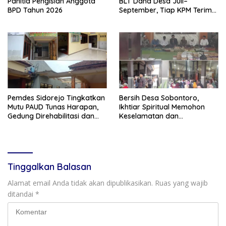
Panitia Pengisian Anggota
BLT Dana Desa Juli–
BPD Tahun 2026
September, Tiap KPM Terima
Rp900 Ribu
Pemdes Sidorejo Tingkatkan
Bersih Desa Sobontoro,
Mutu PAUD Tunas Harapan,
Ikhtiar Spiritual Memohon
Gedung Direhabilitasi dan
Keselamatan dan
Ruang Kelas Dilengkapi AC
Keberkahan Warga
Tinggalkan Balasan
Alamat email Anda tidak akan dipublikasikan.
Ruas yang wajib
ditandai
*