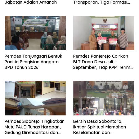
Jabatan Adalah Amanah
Transparan, Tiga Formasi
Terisi Berdasarkan Nilai
Tertinggi
Pemdes Tanjungsari Bentuk
Pemdes Panjerejo Cairkan
Panitia Pengisian Anggota
BLT Dana Desa Juli–
BPD Tahun 2026
September, Tiap KPM Terima
Rp900 Ribu
Pemdes Sidorejo Tingkatkan
Bersih Desa Sobontoro,
Mutu PAUD Tunas Harapan,
Ikhtiar Spiritual Memohon
Gedung Direhabilitasi dan
Keselamatan dan
Ruang Kelas Dilengkapi AC
Keberkahan Warga