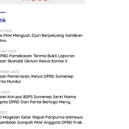
tik
ril 2026
a PAW Menguat, Djuri Berpeluang Gantikan
tno
ruari 2026
PRD Pamekasan Terima Bukti Laporan
an Skandal Oknum Ketua Komisi II
tember 2025
aan Pemerasan, Ketua DPRD Sumenep
nta Mundur
li 2025
aan Korupsi BSPS Sumenep Seret Nama
ota DPRD Dari Partai Berlogo Mercy
i 2025
 Magetan Gelar Rapat Paripurna Istimewa
gambilan Sumpah PAW Anggota DPRD Fraksi
ai Golkar