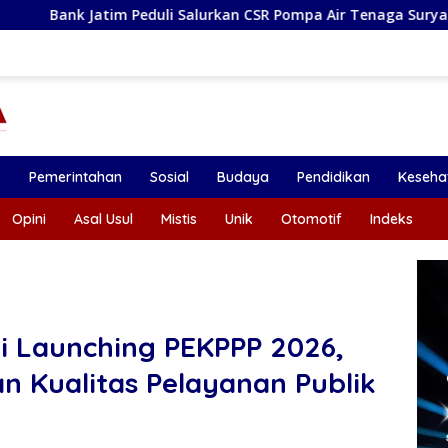
i Salurkan CSR Pompa Air Tenaga Surya Untuk Petani Pacitan
k
Pemerintahan
Sosial
Budaya
Pendidikan
Keseha
Opini
Asal Usul
Mistis
Unik
Otomotif
Indeks
i Launching PEKPPP 2026,
n Kualitas Pelayanan Publik