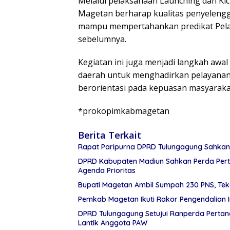
Melalui pelaksanaan Launching dan Ki
Magetan berharap kualitas penyelengg
mampu mempertahankan predikat Pelay
sebelumnya.
Kegiatan ini juga menjadi langkah aw
daerah untuk menghadirkan pelayanan p
berorientasi pada kepuasan masyarakat
*prokopimkabmagetan
Berita Terkait
Rapat Paripurna DPRD Tulungagung Sahkan
DPRD Kabupaten Madiun Sahkan Perda Pert
Agenda Prioritas
Bupati Magetan Ambil Sumpah 230 PNS, Tek
Pemkab Magetan Ikuti Rakor Pengendalian 
DPRD Tulungagung Setujui Ranperda Perta
Lantik Anggota PAW