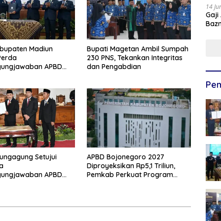
14 Ju
Gaji
Bazn
Ulan
bupaten Madiun
Bupati Magetan Ambil Sumpah
Perda
230 PNS, Tekankan Integritas
gungjawaban APBD
dan Pengabdian
pati Tekankan Tiga
Pem
rioritas
ungagung Setujui
APBD Bojonegoro 2027
a
Diproyeksikan Rp5,1 Triliun,
gungjawaban APBD
Pemkab Perkuat Program
has KUA-PPAS 2027
Prioritas di Tengah Penurunan
ik Anggota PAW
Dana Transfer