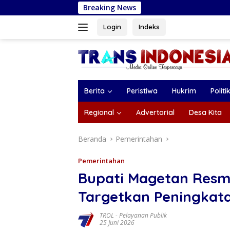
Langsung
Breaking News
Bank Jatim Pedul
ke
konten
Login
Indeks
Berita
Peristiwa
Hukrim
Politi
Regional
Advertorial
Desa Kita
Beranda
Pemerintahan
Pemerintahan
Bupati Magetan Resm
Targetkan Peningkata
TROL
-
Pelayanan Publik
25 Juni 2026