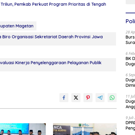
riliun, Pemkab Perkuat Program Prioritas di Tengah
Poli
abupaten Magetan
28 Ap
 Biro Organisasi Sekretariat Daerah Provinsi Jawa
Burs
Sura
6 Feb
BK D
valuasi Kinerja Penyelenggaraan Pelayanan Publik
Duga
6 Sep
Dug
Dimi
11 Ju
Dug
Angg
9 Jul
DPRD
Pen
Part