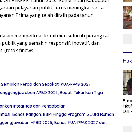
ck Off PEKPPP Tahun 2026, Pemerintah Kabupaten
araan pelayanan publik terus meningkat serta
anan Prima yang telah diraih pada tahun
al dalam memperkuat komitmen seluruh perangkat
ublik yang semakin responsif, inovatif, dan
. (totok finews)
Huk
 Sembilan Perda dan Sepakati KUA-PPAS 2027
anggungjawaban APBD 2025, Bupati Tekankan Tiga
Buro
Fikt
ankan Integritas dan Pengabdian
Diri
Inflasi, Bahas Pangan, BBM Hingga Program 3 Juta Rumah
Sur
nggungjawaban APBD 2025, Bahas KUA-PPAS 2027 dan