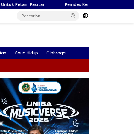
Pemdes Kendalbulur Lantik Dua Perangkat Desa, Kades:
tan
Gaya Hidup
Olahraga