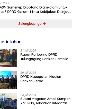
ni 2025
 ASN Sumenep Dipotong Diam-diam untuk
as? DPRD Geram, Minta Kebijakan Ditinjau
g!
Selengkapnya
erintahan
31 Juli 2026
Rapat Paripurna DPRD
Tulungagung Sahkan Sembilan
Perda dan Sepakati KUA-PPAS
2027
29 Juli 2026
DPRD Kabupaten Madiun
Sahkan Perda
Pertanggungjawaban APBD
2025, Bupati Tekankan Tiga
Agenda Prioritas
28 Juli 2026
Bupati Magetan Ambil Sumpah
230 PNS, Tekankan Integritas
dan Pengabdian