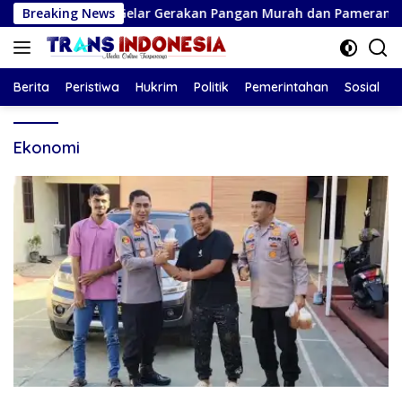
Langsung
Tulungagung Gelar Gerakan Pangan Murah dan Pameran Produk
Breaking News
ke
konten
Berita
Peristiwa
Hukrim
Politik
Pemerintahan
Sosial
Ekonomi