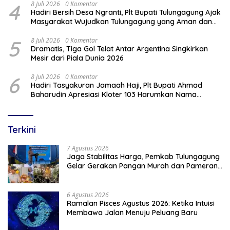
4
8 Juli 2026
0 Komentar
Hadiri Bersih Desa Ngranti, Plt Bupati Tulungagung Ajak
Masyarakat Wujudkan Tulungagung yang Aman dan
Rukun
5
8 Juli 2026
0 Komentar
Dramatis, Tiga Gol Telat Antar Argentina Singkirkan
Mesir dari Piala Dunia 2026
6
8 Juli 2026
0 Komentar
Hadiri Tasyakuran Jamaah Haji, Plt Bupati Ahmad
Baharudin Apresiasi Kloter 103 Harumkan Nama
Tulungagung
Terkini
7 Agustus 2026
Jaga Stabilitas Harga, Pemkab Tulungagung
Gelar Gerakan Pangan Murah dan Pameran
Produk Unggulan
6 Agustus 2026
Ramalan Pisces Agustus 2026: Ketika Intuisi
Membawa Jalan Menuju Peluang Baru