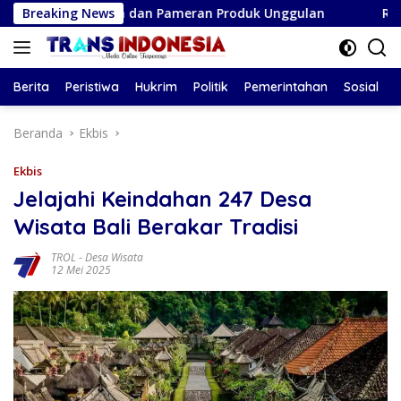
Langsung
gan Murah dan Pameran Produk Unggulan
Breaking News
Ramalan Pisce
ke
konten
Berita
Peristiwa
Hukrim
Politik
Pemerintahan
Sosial
Beranda
Ekbis
Ekbis
Jelajahi Keindahan 247 Desa
Wisata Bali Berakar Tradisi
TROL
-
Desa Wisata
12 Mei 2025