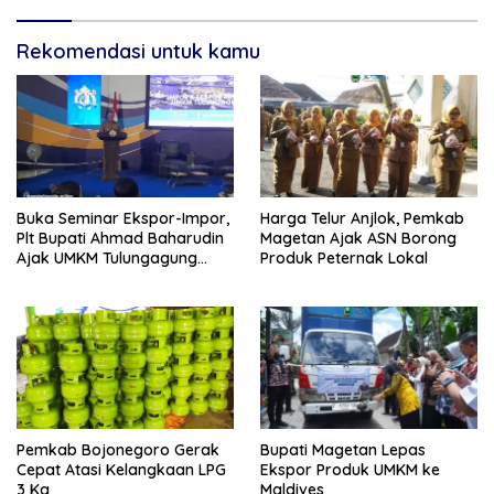
Rekomendasi untuk kamu
Buka Seminar Ekspor-Impor,
Harga Telur Anjlok, Pemkab
Plt Bupati Ahmad Baharudin
Magetan Ajak ASN Borong
Ajak UMKM Tulungagung
Produk Peternak Lokal
Tembus Pasar Dunia
Pemkab Bojonegoro Gerak
Bupati Magetan Lepas
Cepat Atasi Kelangkaan LPG
Ekspor Produk UMKM ke
3 Kg
Maldives