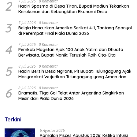
2
7 Juli 2026
0 Komentar
Hadiri Spasma di Desa Tiron, Bupati Madiun Tekankan
Kerukunan dan Kebangkitan Ekonomi Desa
3
7 Juli 2026
0 Komentar
Belgia Hancurkan Amerika Serikat 4-1, Tantang Spanyol
di Perempat Final Piala Dunia 2026
4
7 Juli 2026
0 Komentar
Pemkab Magetan Ajak 100 Anak Yatim dan Dhuafa
Berwisata, Bupati Nanik: Teruslah Raih Cita-Cita
5
8 Juli 2026
0 Komentar
Hadiri Bersih Desa Ngranti, Plt Bupati Tulungagung Ajak
Masyarakat Wujudkan Tulungagung yang Aman dan
Rukun
6
8 Juli 2026
0 Komentar
Dramatis, Tiga Gol Telat Antar Argentina Singkirkan
Mesir dari Piala Dunia 2026
Terkini
6 Agustus 2026
Ramalan Pisces Agustus 2026: Ketika Intuisi