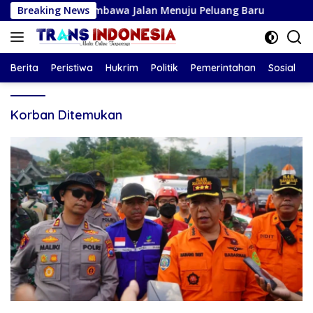
Langsung
ika Intuisi Membawa Jalan Menuju Peluang Baru
Breaking News
Ramala
ke
konten
Berita
Peristiwa
Hukrim
Politik
Pemerintahan
Sosial
Korban Ditemukan