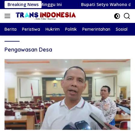
Langsung
lan Zodiak Minggu Ini
Breaking News
Bupati Setyo Wahono dan DPRD 
ke
konten
Berita
Peristiwa
Hukrim
Politik
Pemerintahan
Sosial
Pengawasan Desa