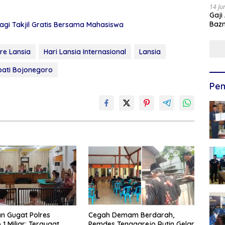
14 Ju
Gaji
Bazn
agi Takjil Gratis Bersama Mahasiswa
Ulan
re Lansia
Hari Lansia Internasional
Lansia
ati Bojonegoro
Pem
n Gugat Polres
Cegah Demam Berdarah,
iar: Tergugat
Pemdes Tenggarejo Rutin Gelar