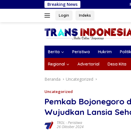
Langsung
Breaking News
Ramalan Zodiak Capricor
ke
konten
Login
Indeks
Berita
Peristiwa
Hukrim
Politi
Regional
Advertorial
Desa Kita
Beranda
Uncategorized
Uncategorized
Pemkab Bojonegoro da
Wujudkan Lansia Seh
TROL
-
Peristiwa
26 Oktober 2024