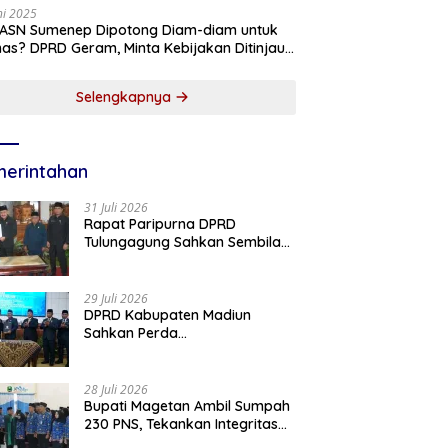
ni 2025
 ASN Sumenep Dipotong Diam-diam untuk
as? DPRD Geram, Minta Kebijakan Ditinjau
g!
Selengkapnya
erintahan
31 Juli 2026
Rapat Paripurna DPRD
Tulungagung Sahkan Sembilan
Perda dan Sepakati KUA-PPAS
2027
29 Juli 2026
DPRD Kabupaten Madiun
Sahkan Perda
Pertanggungjawaban APBD
2025, Bupati Tekankan Tiga
Agenda Prioritas
28 Juli 2026
Bupati Magetan Ambil Sumpah
230 PNS, Tekankan Integritas
dan Pengabdian