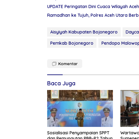
UPDATE Peringatan Dini Cuaca Wilayah Aceh
Ramadhan ke Tujuh, Polres Aceh Utara Berb
Aisyiyah Kabupaten Bojonegoro
Dayca
Pemkab Bojonegoro
Pendopo Malowop
Komentar
Baca Juga
Sosialisasi Penyampaian SPPT
Wartawa
dan Pemungutan PBB-P2 Tahun
Sumenep 1 Mil