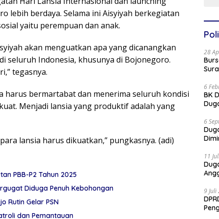
atan Hari Lansia Internasional dan launching
ro lebih berdaya. Selama ini Aisyiyah berkegiatan
sial yaitu perempuan dan anak.
Poli
syiyah akan menguatkan apa yang dicanangkan
28 Ap
di seluruh Indonesia, khusunya di Bojonegoro.
Burs
Sura
ri,” tegasnya.
6 Feb
ia harus bermartabat dan menerima seluruh kondisi
BK D
Duga
at. Menjadi lansia yang produktif adalah yang
6 Sep
Dug
Dimi
 para lansia harus dikuatkan,” pungkasnya. (adi)
11 Ju
Dug
Angg
utan PBB-P2 Tahun 2025
awan Gugat Polres Sumenep 1 Miliar: Tergugat Diduga Penuh Kebohongan
9 Jul
DPRD
 Rutin Gelar PSN
Pen
Patroli dan Pemantauan
Part