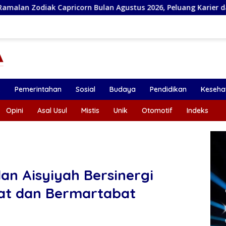
n Bulan Agustus 2026, Peluang Karier dan Keuangan Meningkat
k
Pemerintahan
Sosial
Budaya
Pendidikan
Keseha
Opini
Asal Usul
Mistis
Unik
Otomotif
Indeks
n Aisyiyah Bersinergi
at dan Bermartabat