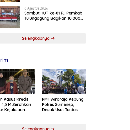
6 Agustus 2026
Sambut HUT ke-81 RI, Pemkab
Tulungagung Bagikan 10.000
Bendera Merah Putih
Selengkapnya
rim
n Kasus Kredit
PMII Wiraraja Kepung
if 4,5 M Serahkan
Polres Sumenep,
 ke Kejaksaan
Desak Usut Tuntas
abaya
Dugaan Skandal BRI
Cabang Sumenep
Selengkapnya