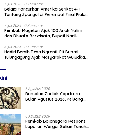
7 Juli 2026
0 Komentar
Belgia Hancurkan Amerika Serikat 4-1,
Tantang Spanyol di Perempat Final Piala
Dunia 2026
7 Juli 2026
0 Komentar
Pemkab Magetan Ajak 100 Anak Yatim
dan Dhuafa Berwisata, Bupati Nanik:
Teruslah Raih Cita-Cita
8 Juli 2026
0 Komentar
Hadiri Bersih Desa Ngranti, Plt Bupati
Tulungagung Ajak Masyarakat Wujudkan
Tulungagung yang Aman dan Rukun
kini
6 Agustus 2026
Ramalan Zodiak Capricorn
Bulan Agustus 2026, Peluang
Karier dan Keuangan
Meningkat
6 Agustus 2026
Pemkab Bojonegoro Respons
Laporan Warga, Galian Tanah
di Trucuk Ditutup Sementara