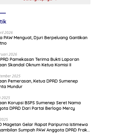
tik
ril 2026
a PAW Menguat, Djuri Berpeluang Gantikan
tno
ruari 2026
PRD Pamekasan Terima Bukti Laporan
an Skandal Oknum Ketua Komisi II
tember 2025
aan Pemerasan, Ketua DPRD Sumenep
nta Mundur
li 2025
aan Korupsi BSPS Sumenep Seret Nama
ota DPRD Dari Partai Berlogo Mercy
i 2025
 Magetan Gelar Rapat Paripurna Istimewa
gambilan Sumpah PAW Anggota DPRD Fraksi
ai Golkar